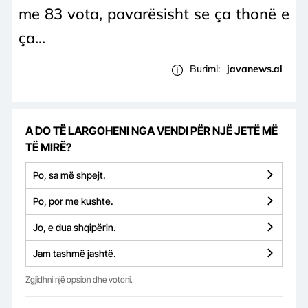
me 83 vota, pavarësisht se ça thonë e
ça...
Burimi:
javanews.al
A DO TË LARGOHENI NGA VENDI PËR NJË JETË MË
TË MIRË?
Po, sa më shpejt.
Po, por me kushte.
Jo, e dua shqipërin.
Jam tashmë jashtë.
Zgjidhni një opsion dhe votoni.