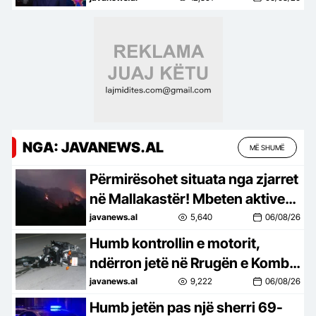
bashkive
NGA: JAVANEWS.AL
MË SHUMË
Përmirësohet situata nga zjarret
në Mallakastër! Mbeten aktive
10 vatra nga veriu në jug
javanews.al
5,640
06/08/26
Humb kontrollin e motorit,
ndërron jetë në Rrugën e Kombit
shqiptari nga Kosova
javanews.al
9,222
06/08/26
Humb jetën pas një sherri 69-