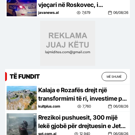
vjeçari në Roskovec, i
pranishëm edhe i biri! Dinamika
javanews.al
7,679
06/08/26
e ngjarjes dhe çfarë dyshohet
TË FUNDIT
MË SHUMË
Kalaja e Rozafës drejt një
transformimi të ri, investime për
trashëgiminë dhe turizmin
kultplus.com
7,760
06/08/26
Rrezikoi pushuesit, 300 mijë
lekë gjobë për drejtuesin e Jet
Ski në Zvërnec
sot.com.al
12,940
06/08/26