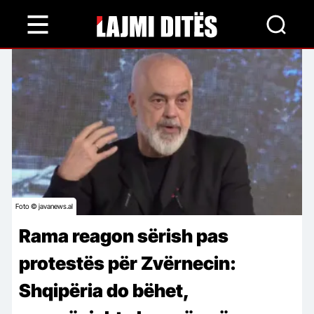
Skip
to
main
content
Foto © javanews.al
Rama reagon sërish pas
protestës për Zvërnecin:
Shqipëria do bëhet,