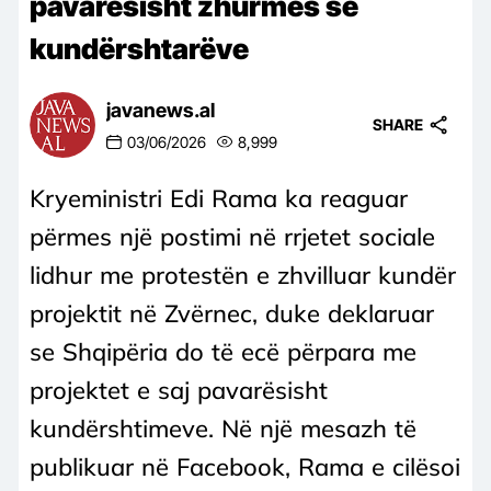
pavarësisht zhurmës së
kundërshtarëve
javanews.al
SHARE
03/06/2026
8,999
Kryeministri Edi Rama ka reaguar
përmes një postimi në rrjetet sociale
lidhur me protestën e zhvilluar kundër
projektit në Zvërnec, duke deklaruar
se Shqipëria do të ecë përpara me
projektet e saj pavarësisht
kundërshtimeve. Në një mesazh të
publikuar në Facebook, Rama e cilësoi