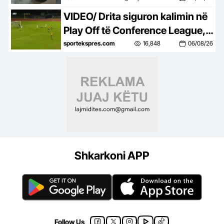
VIDEO/ Drita siguron kalimin në
Play Off të Conference League, e
mbyll me një ndeshje takimin
sportekspres.com
16,848
06/08/26
kundër Tre Fiorit
Shkarkoni APP
Follow Us