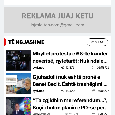
TË NGJASHME
MË SHUMË
Mbyllet protesta e 68-të kundër
qeverisë, qytetarët: Nuk ndalemi
deri në largimin e Ramës
syri.net
12,875
06/08/26
Gjuhadolli nuk është pronë e
Benet Becit. Është trashëgimi e
Shkodrës
syri.net
18,420
06/08/26
“Ta zgjidhim me referendum…”,
Boçi zbulon planin e PD-së për
të penguar uljen e numrit të
javanews.al
12,851
06/08/26