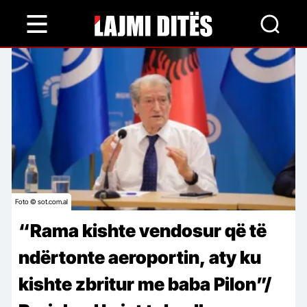
Skip
to
main
content
Foto © sot.com.al
“Rama kishte vendosur që të
ndërtonte aeroportin, aty ku
kishte zbritur me baba Pilon”/