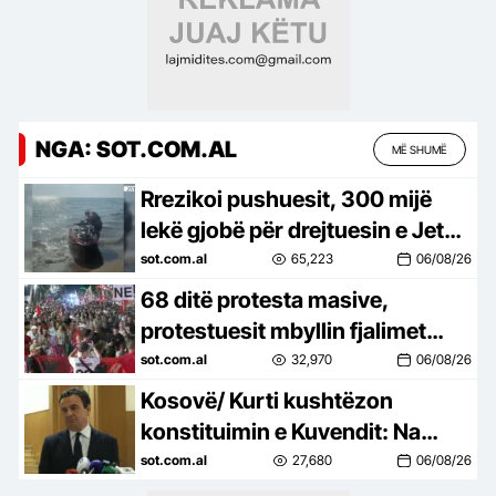
NGA: SOT.COM.AL
MË SHUMË
Rrezikoi pushuesit, 300 mijë
lekë gjobë për drejtuesin e Jet
Ski në Zvërnec
sot.com.al
65,223
06/08/26
68 ditë protesta masive,
protestuesit mbyllin fjalimet
para Kryeministrisë, marshojnë
sot.com.al
32,970
06/08/26
drejt Korpusit: Ju erdhi fundi!
Kosovë/ Kurti kushtëzon
konstituimin e Kuvendit: Na
duhet marrëveshje për
sot.com.al
27,680
06/08/26
presidentin, vetëm kështu