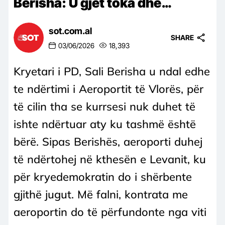
Berisha: U gjet toka dhe…
sot.com.al
SHARE
03/06/2026
18,393
Kryetari i PD, Sali Berisha u ndal edhe
te ndërtimi i Aeroportit të Vlorës, për
të cilin tha se kurrsesi nuk duhet të
ishte ndërtuar aty ku tashmë është
bërë. Sipas Berishës, aeroporti duhej
të ndërtohej në kthesën e Levanit, ku
për kryedemokratin do i shërbente
gjithë jugut. Më falni, kontrata me
aeroportin do të përfundonte nga viti