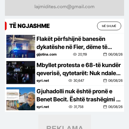
TË NGJASHME
MË SHUMË
Flakët përfshijnë banesën
dykatëshe në Fier, dëme të
mëdha materiale
gijotina.com
20,119
06/08/26
Mbyllet protesta e 68-të kundër
qeverisë, qytetarët: Nuk ndalemi
deri në largimin e Ramës
syri.net
30,647
06/08/26
Gjuhadolli nuk është pronë e
Benet Becit. Është trashëgimi e
Shkodrës
syri.net
31,758
06/08/26