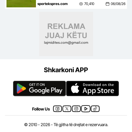
mbyll me një ndeshje takimin
sportekspres.com
70,410
06/08/26
kundër Tre Fiorit
Shkarkoni APP
Follow Us
© 2010 - 2026 - Të gjitha të drejtat e rezervuara.