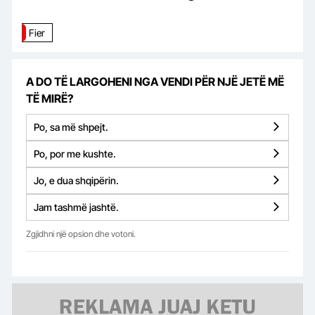
Fier
A DO TË LARGOHENI NGA VENDI PËR NJË JETË MË
TË MIRË?
Po, sa më shpejt.
Po, por me kushte.
Jo, e dua shqipërin.
Jam tashmë jashtë.
Zgjidhni një opsion dhe votoni.