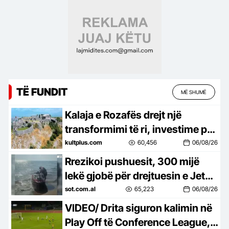
shmangim…
TË FUNDIT
MË SHUMË
Kalaja e Rozafës drejt një
transformimi të ri, investime për
trashëgiminë dhe turizmin
kultplus.com
60,456
06/08/26
Rrezikoi pushuesit, 300 mijë
lekë gjobë për drejtuesin e Jet
Ski në Zvërnec
sot.com.al
65,223
06/08/26
VIDEO/ Drita siguron kalimin në
Play Off të Conference League, e