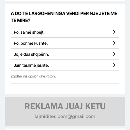
A DO TË LARGOHENI NGA VENDI PËR NJË JETË MË
TË MIRË?
Po, sa më shpejt.
Po, por me kushte.
Jo, e dua shqipërin.
Jam tashmë jashtë.
Zgjidhni një opsion dhe votoni.