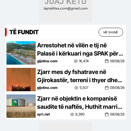
TË FUNDIT
MË SHUMË
Arrestohet në vilën e tij në
Palasë i kërkuari nga SPAK për
inceneratorin e Tiranës
gijotina.com
16,474
09/08/26
Zjarr mes dy fshatrave në
Gjirokastër, terreni i thyer dhe
bimësia vështirësojnë
gijotina.com
5,507
09/08/26
ndërhyrjen
Zjarr në objektin e kompanisë
saudite të naftës, Huthit marrin
përgjegjësinë
syri.net
8,390
09/08/26