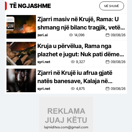
TË NGJASHME
MË SHUMË
Zjarri masiv në Krujë, Rama: U
shmang një bilanc tragjik, vetëm
një magazinë e shkrumbuar
zeri.ai
14,096
09/08/26
Kruja u përvëlua, Rama nga
plazhet e jugut: Nuk pati dëme…
syri.net
9,327
09/08/26
Zjarri në Krujë iu afrua gjatë
natës banesave, Kalaja në
terren: Banorët në ankth, po
syri.net
4,875
09/08/26
luftojnë me flakët