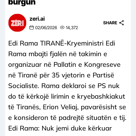
burgun
zeri.ai
SHARE
02/06/2026
14,372
Edi Rama TIRANË-Kryeministri Edi
Rama mbajti fjalën në takimin e
organizuar në Pallatin e Kongreseve
në Tiranë për 35 vjetorin e Partisë
Socialiste. Rama deklaroi se PS nuk
do të kërkojë lirimin e kryebashkiakut
të Tiranës, Erion Veliaj, pavarësisht se
e konsideron të padrejtë situatën e tij.
Edi Rama: Nuk jemi duke kërkuar