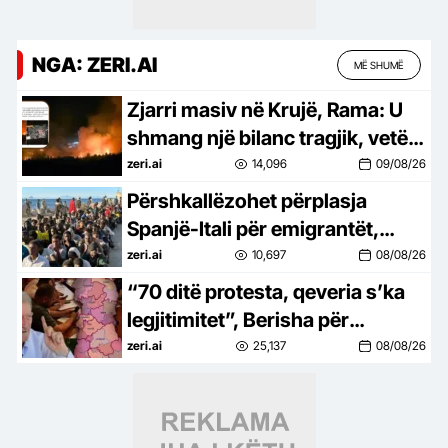
NGA: ZERI.AI
MË SHUMË
Zjarri masiv në Krujë, Rama: U
shmang një bilanc tragjik, vetëm
një magazinë e shkrumbuar
zeri.ai
14,096
09/08/26
Përshkallëzohet përplasja
Spanjë-Itali për emigrantët,
Madridi vendos kontrolle
zeri.ai
10,697
08/08/26
kufitare
“70 ditë protesta, qeveria s’ka
legjitimitet”, Berisha për
“Territorialen”: Projekti i Ramës
zeri.ai
25,137
08/08/26
për shpopullimin (VIDEO)