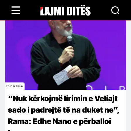
Skip
to
main
content
Foto © zeri.ai
“Nuk kërkojmë lirimin e Veliajt
sado i padrejtë të na duket ne”,
Rama: Edhe Nano e përballoi