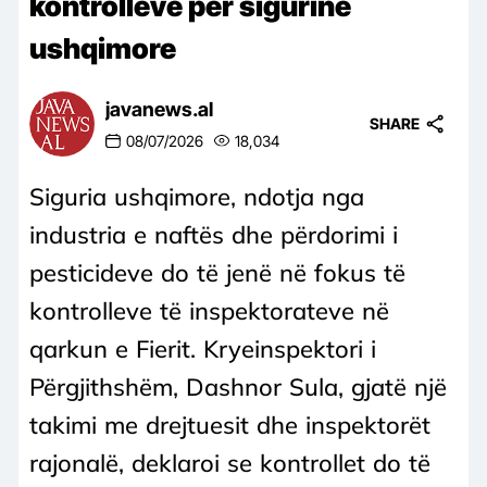
kontrolleve për sigurinë
ushqimore
javanews.al
SHARE
08/07/2026
18,034
Siguria ushqimore, ndotja nga
industria e naftës dhe përdorimi i
pesticideve do të jenë në fokus të
kontrolleve të inspektorateve në
qarkun e Fierit. Kryeinspektori i
Përgjithshëm, Dashnor Sula, gjatë një
takimi me drejtuesit dhe inspektorët
rajonalë, deklaroi se kontrollet do të