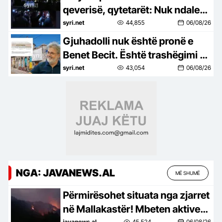
qeverisë, qytetarët: Nuk ndalemi
deri në largimin e Ramës
syri.net
44,855
06/08/26
Gjuhadolli nuk është pronë e
Benet Becit. Është trashëgimi e
Shkodrës
syri.net
43,054
06/08/26
NGA: JAVANEWS.AL
MË SHUMË
Përmirësohet situata nga zjarret
në Mallakastër! Mbeten aktive
javanews.al
45,524
06/08/26