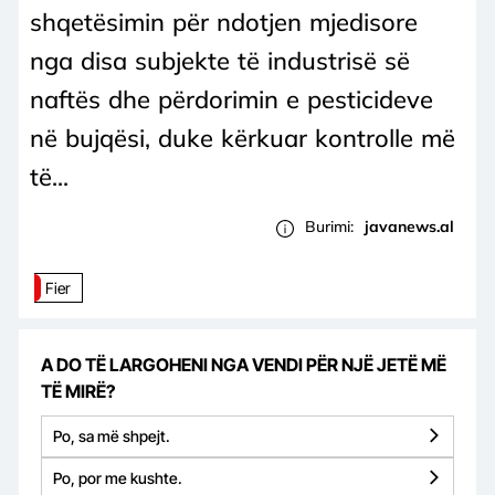
shqetësimin për ndotjen mjedisore
nga disa subjekte të industrisë së
naftës dhe përdorimin e pesticideve
në bujqësi, duke kërkuar kontrolle më
të...
Burimi:
javanews.al
Fier
A DO TË LARGOHENI NGA VENDI PËR NJË JETË MË
TË MIRË?
Po, sa më shpejt.
Po, por me kushte.