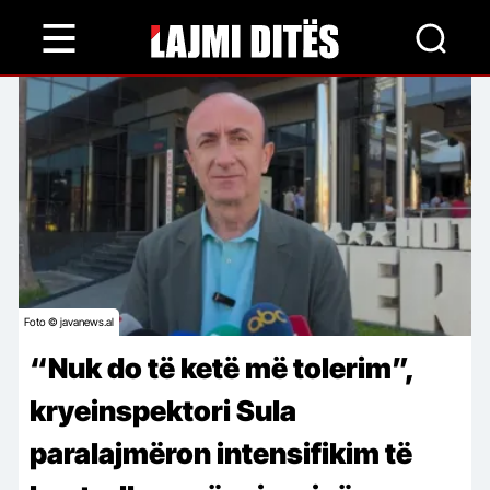
Skip
to
main
content
Foto © javanews.al
“Nuk do të ketë më tolerim”,
kryeinspektori Sula
paralajmëron intensifikim të