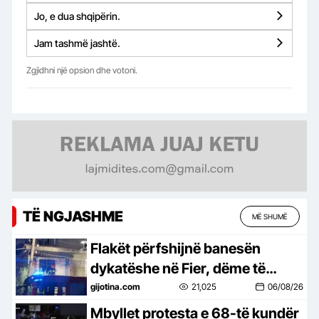
Jo, e dua shqipërin.
Jam tashmë jashtë.
Zgjidhni një opsion dhe votoni.
TË NGJASHME
MË SHUMË
Flakët përfshijnë banesën
dykatëshe në Fier, dëme të
mëdha materiale
gijotina.com
21,025
06/08/26
Mbyllet protesta e 68-të kundër