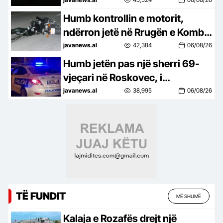
10 vatra nga veriu në jug
Humb kontrollin e motorit,
ndërron jetë në Rrugën e Kombit
shqiptari nga Kosova
javanews.al
42,384
06/08/26
Humb jetën pas një sherri 69-
vjeçari në Roskovec, i
pranishëm edhe i biri! Dinamika
javanews.al
38,995
06/08/26
e ngjarjes dhe çfarë dyshohet
TË FUNDIT
MË SHUMË
Kalaja e Rozafës drejt një