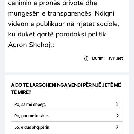
cenimin e pronës private dhe
mungesën e transparencës. Ndiqni
videon e publikuar në rrjetet sociale,
ku duket qartë paradoksi politik i
Agron Shehajt:
Burimi:
syri.net
A DO TË LARGOHENI NGA VENDI PËR NJË JETË MË
TË MIRË?
Po, sa më shpejt.
Po, por me kushte.
Jo, e dua shqipërin.