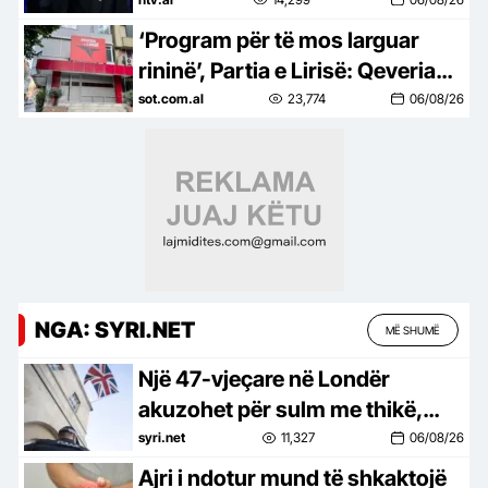
kontekstit
‘Program për të mos larguar
rininë’, Partia e Lirisë: Qeveria
nuk i mbështet!
sot.com.al
23,774
06/08/26
NGA: SYRI.NET
MË SHUMË
Një 47-vjeçare në Londër
akuzohet për sulm me thikë,
katër burra mbetën të plagosur
syri.net
11,327
06/08/26
Ajri i ndotur mund të shkaktojë