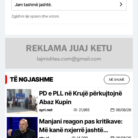
Jam tashmë jashtë.
Zgjidhni një opsion dhe votoni.
TË NGJASHME
MË SHUMË
PD e PLL në Krujë përkujtojnë
Abaz Kupin
syri.net
21,965
06/08/26
Manjani reagon pas kritikave:
Më kanë nxjerrë jashtë
ntv.al
14,299
06/08/26