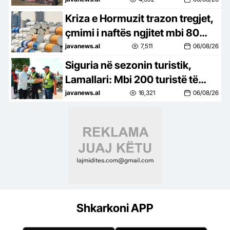
nëse SHBA sulmon
Kriza e Hormuzit trazon tregjet,
çmimi i naftës ngjitet mbi 80
dollarë për fuçi
javanews.al
7,511
06/08/26
Siguria në sezonin turistik,
Lamallari: Mbi 200 turistë të
shpëtuar në katër muaj
javanews.al
16,321
06/08/26
Shkarkoni APP