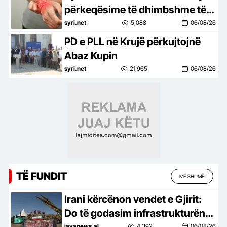
përkeqësime të dhimbshme të
artritit reumatoid
syri.net
5,088
06/08/26
PD e PLL në Krujë përkujtojnë
Abaz Kupin
syri.net
21,965
06/08/26
TË FUNDIT
MË SHUMË
Irani kërcënon vendet e Gjirit:
Do të godasim infrastrukturën
javanews.al
4,392
06/08/26