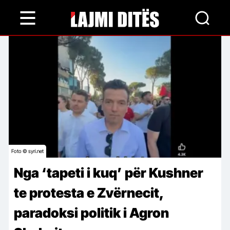
Skip
to
main
content
Foto © syri.net
Nga ‘tapeti i kuq’ për Kushner
te protesta e Zvërnecit,
paradoksi politik i Agron