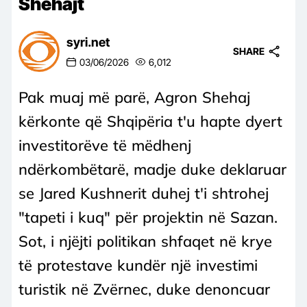
Shehajt
syri.net
SHARE
03/06/2026
6,012
Pak muaj më parë, Agron Shehaj
kërkonte që Shqipëria t'u hapte dyert
investitorëve të mëdhenj
ndërkombëtarë, madje duke deklaruar
se Jared Kushnerit duhej t'i shtrohej
"tapeti i kuq" për projektin në Sazan.
Sot, i njëjti politikan shfaqet në krye
të protestave kundër një investimi
turistik në Zvërnec, duke denoncuar