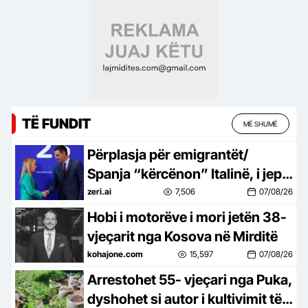
Kombëtar
TË FUNDIT
MË SHUMË
Përplasja për emigrantët/
Spanja “kërcënon” Italinë, i jep
ultimatum deri të dielën!
zeri.ai
7,506
07/08/26
Hobi i motorëve i mori jetën 38-
vjeçarit nga Kosova në Mirditë
kohajone.com
15,597
07/08/26
Arrestohet 55- vjeçari nga Puka,
dyshohet si autor i kultivimit të