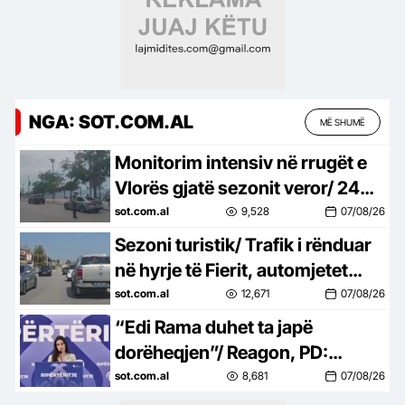
NGA: SOT.COM.AL
MË SHUMË
Monitorim intensiv në rrugët e
Vlorës gjatë sezonit veror/ 24
drejtues mjetesh të arrestuar
sot.com.al
9,528
07/08/26
dhe proceduar
Sezoni turistik/ Trafik i rënduar
në hyrje të Fierit, automjetet
krijojnë radhë deri në 3
sot.com.al
12,671
07/08/26
kilometra
“Edi Rama duhet ta japë
dorëheqjen”/ Reagon, PD:
Kryeqytetin pa Muze, pa Galeri
sot.com.al
8,681
07/08/26
Artesh, pa Teatër dhe pa Cirk