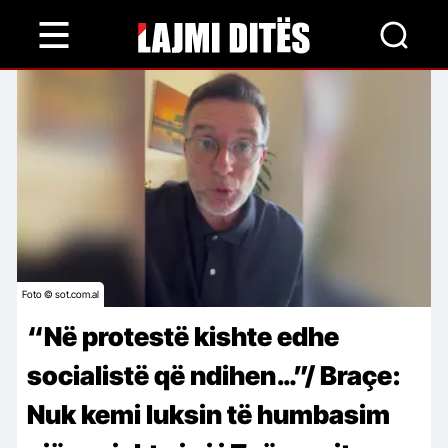
Skip
to
main
content
Foto © sot.com.al
“Në protestë kishte edhe
socialistë që ndihen…”/ Braçe:
Nuk kemi luksin të humbasim