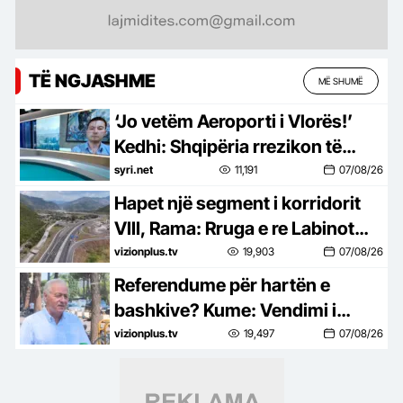
TË NGJASHME
MË SHUMË
‘Jo vetëm Aeroporti i Vlorës!’
Kedhi: Shqipëria rrezikon të
shkojë në arbitrazh dhe për
syri.net
11,191
07/08/26
Portin e Durrësit
Hapet një segment i korridorit
VIII, Rama: Rruga e re Labinot
Fushë-Mirakë do lehtësojë
vizionplus.tv
19,903
07/08/26
qarkullimin
Referendume për hartën e
bashkive? Kume: Vendimi i
Kolegjit Zgjedhur nuk e lejon
vizionplus.tv
19,497
07/08/26
mbajtjen e tyre