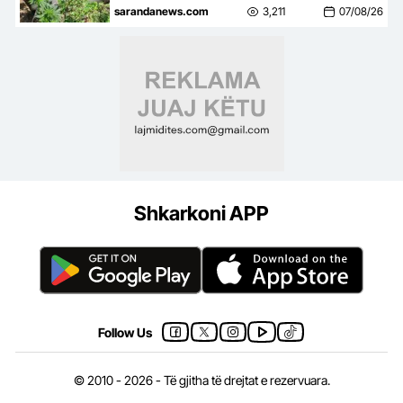
130 rrënjëve bimë narkotike në
sarandanews.com
3,211
07/08/26
Arst…
Shkarkoni APP
Follow Us
© 2010 - 2026 - Të gjitha të drejtat e rezervuara.