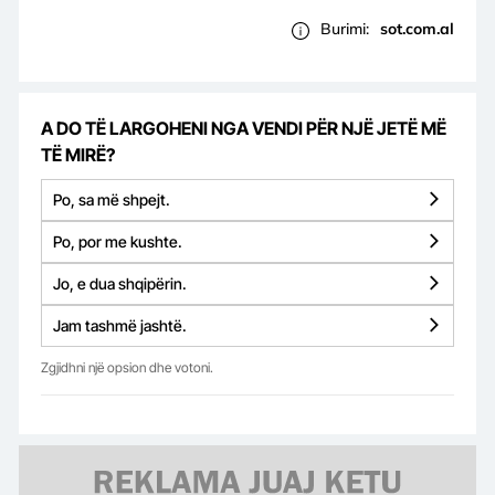
Burimi:
sot.com.al
A DO TË LARGOHENI NGA VENDI PËR NJË JETË MË
TË MIRË?
Po, sa më shpejt.
Po, por me kushte.
Jo, e dua shqipërin.
Jam tashmë jashtë.
Zgjidhni një opsion dhe votoni.