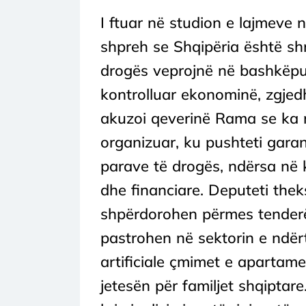
I ftuar në studion e lajmeve n
shpreh se Shqipëria është shn
drogës veprojnë në bashkëpun
kontrolluar ekonominë, zgjedhj
akuzoi qeverinë Rama se ka n
organizuar, ku pushteti gar
parave të drogës, ndërsa në 
dhe financiare. Deputeti theks
shpërdorohen përmes tenderëv
pastrohen në sektorin e ndërt
artificiale çmimet e aparta
jetesën për familjet shqiptare.