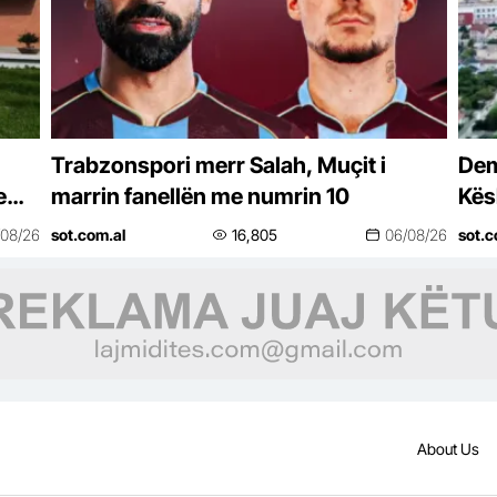
Trabzonspori merr Salah, Muçit i
Dem
e
marrin fanellën me numrin 10
Kës
në
una
/08/26
sot.com.al
16,805
06/08/26
sot.c
About Us