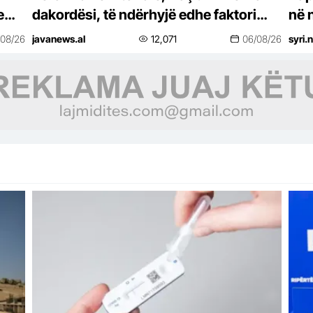
e
dakordësi, të ndërhyjë edhe faktori
në 
në
ndërkombëtar
shq
/08/26
javanews.al
12,071
06/08/26
syri.
het