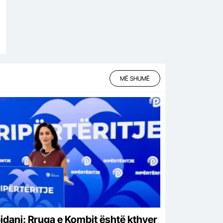
MË SHUMË
idani: Rruga e Kombit është kthyer