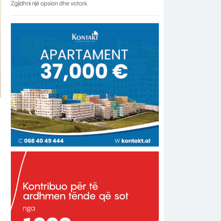
Zgjidhni një opsion dhe votoni.