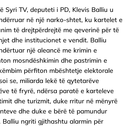
ë Syri TV, deputeti i PD, Klevis Balliu u
dërruar në një narko-shtet, ku kartelet e
im të drejtpërdrejtë me qeverinë për të
et dhe institucionet e vendit. Balliu
dërtuar një aleancë me krimin e
anton mosndëshkimin dhe pastrimin e
këmbim përfiton mbështetje elektorale
oi se, miliarda lekë të qytetarëve
e të fryrë, ndërsa paratë e karteleve
imit dhe turizmit, duke rritur në mënyrë
menteve dhe duke e bërë të pamundur
 Balliu ngriti gjithashtu alarmin për