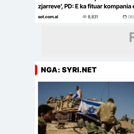
zjarreve’, PD: E ka fituar kompania 
përfshirë në skandale korrupsioni 
sot.com.al
8,831
06
Spanjë
NGA: SYRI.NET