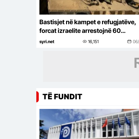
Bastisjet në kampet e refugjatëve,
forcat izraelite arrestojnë 60
palestinezë në Qalandiya
syri.net
16,151
06
TË FUNDIT