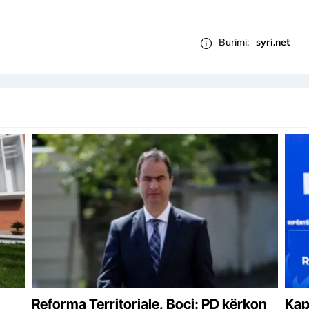
Burimi:
syri.net
Reforma Territoriale, Boçi: PD kërkon
Kap