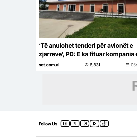
‘Të anulohet tenderi për avionët e
zjarreve’, PD: E ka fituar kompania 
përfshirë në skandale korrupsioni 
sot.com.al
8,831
06
Spanjë
Follow Us