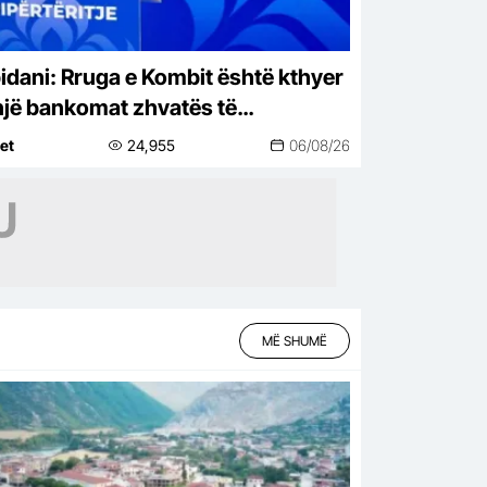
idani: Rruga e Kombit është kthyer
një bankomat zhvatës të
iptarëve. Të nisin menjëherë
net
24,955
06/08/26
imet
MË SHUMË