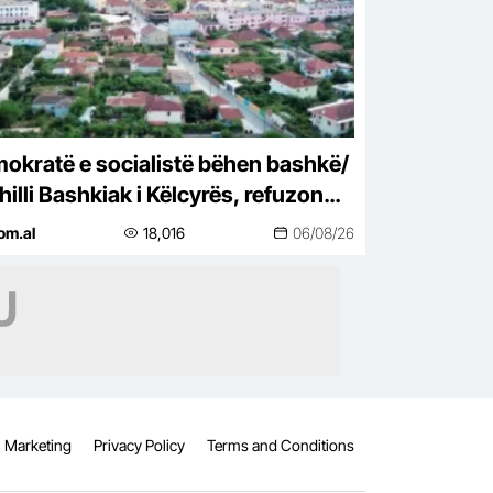
okratë e socialistë bëhen bashkë/
hilli Bashkiak i Këlcyrës, refuzon
nimisht bashkimin me Përmentin
om.al
18,016
06/08/26
Marketing
Privacy Policy
Terms and Conditions