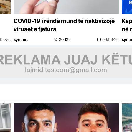
COVID-19 i rëndë mund të riaktivizojë
Kap
viruset e fjetura
në 
shq
/08/26
syri.net
20,122
06/08/26
syri.
het