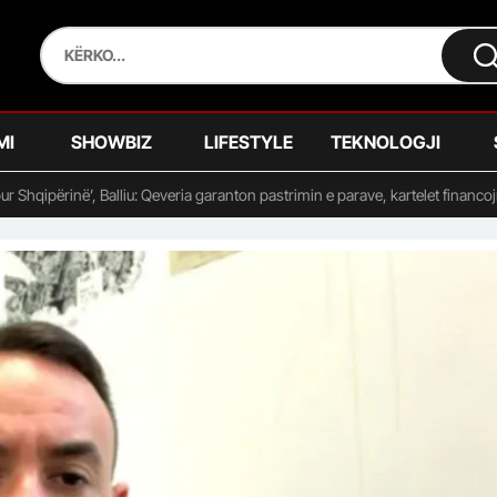
MI
SHOWBIZ
LIFESTYLE
TEKNOLOGJI
ur Shqipërinë’, Balliu: Qeveria garanton pastrimin e parave, kartelet financo