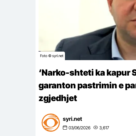
Foto © syri.net
‘Narko-shteti ka kapur S
garanton pastrimin e pa
zgjedhjet
syri.net
03/06/2026
3,617