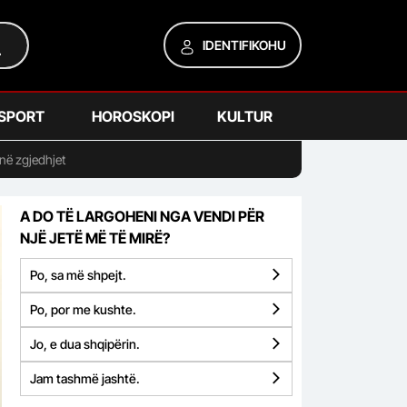
IDENTIFIKOHU
SPORT
HOROSKOPI
KULTUR
jnë zgjedhjet
A DO TË LARGOHENI NGA VENDI PËR
NJË JETË MË TË MIRË?
Po, sa më shpejt.
Po, por me kushte.
Jo, e dua shqipërin.
Jam tashmë jashtë.