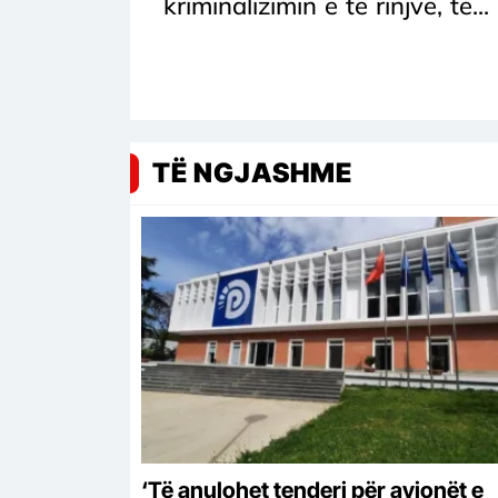
kriminalizimin e të rinjve, të...
TË NGJASHME
‘Të anulohet tenderi për avionët e