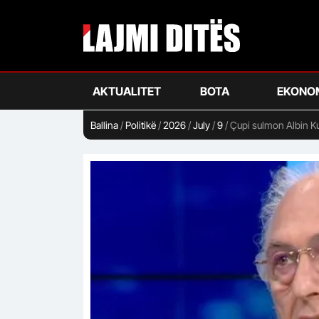
Skip
to
main
content
AKTUALITET
BOTA
EKONO
Ballina
/
Politikë
/
2026
/
July
/
9
/
Çupi sulmon Albin Ku