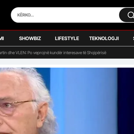
MI
SHOWBIZ
LIFESTYLE
TEKNOLOGJI
rtin dhe VLEN: Po veprojnë kundër interesave të Shqipërisë