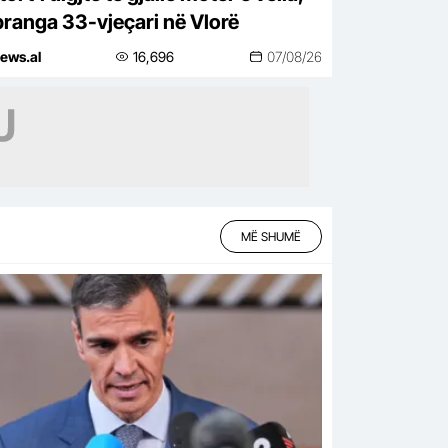
pranga 33-vjeçari në Vlorë
ews.al
16,696
07/08/26
MË SHUMË