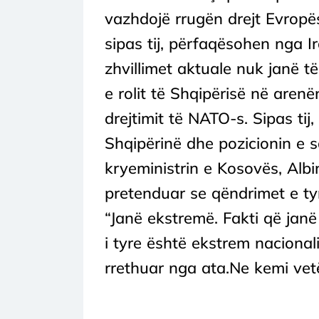
vazhdojë rrugën drejt Evropës
sipas tij, përfaqësohen nga Ir
zhvillimet aktuale nuk janë të
e rolit të Shqipërisë në are
drejtimit të NATO-s. Sipas tij
Shqipërinë dhe pozicionin e sa
kryeministrin e Kosovës, Albi
pretenduar se qëndrimet e tyr
“Janë ekstremë. Fakti që janë
i tyre është ekstrem nacionali
rrethuar nga ata.Ne kemi vet