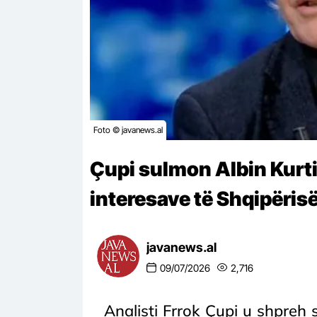
Foto © javanews.al
Çupi sulmon Albin Kurt
interesave të Shqipëris
javanews.al
09/07/2026
2,716
Analisti Frrok Çupi u shpreh 