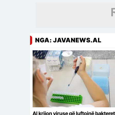
gjyqtarëve me 0.02%
NGA: JAVANEWS.AL
AI krijon viruse që luftojnë bakteret