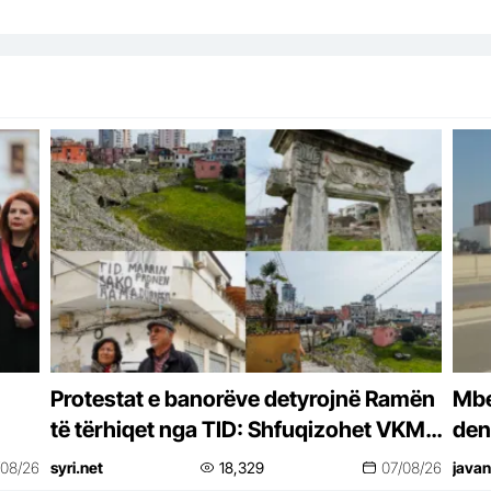
Protestat e banorëve detyrojnë Ramën
Mbe
të tërhiqet nga TID: Shfuqizohet VKM-
den
ja për zonën ku parashikohej projekti
pra
/08/26
syri.net
18,329
07/08/26
javan