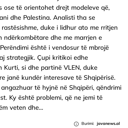
 ose të orientohet drejt modeleve që,
ani dhe Palestina. Analisti tha se
 rastësishme, duke i lidhur ato me rritjen
nën ndërkombëtare dhe me marrjen e
, Perëndimi është i vendosur të mbrojë
j strategjik. Çupi kritikoi edhe
n Kurti, si dhe partinë VLEN, duke
e janë kundër interesave të Shqipërisë.
 angazhuar të hyjnë në Shqipëri, qëndrimi
st. Ky është problemi, që ne jemi të
ëm veten dhe...
Burimi:
javanews.al