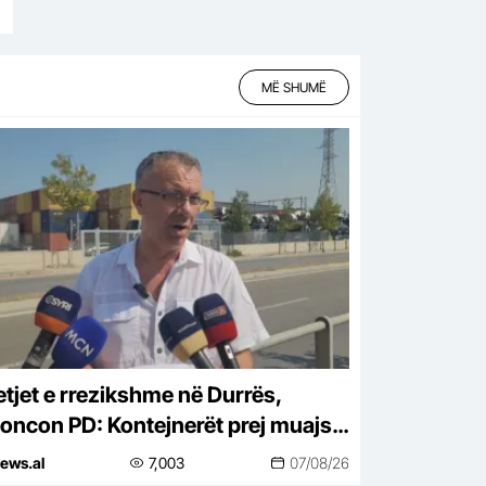
MË SHUMË
tjet e rrezikshme në Durrës,
oncon PD: Kontejnerët prej muajsh
në zonave të banuara
ews.al
7,003
07/08/26