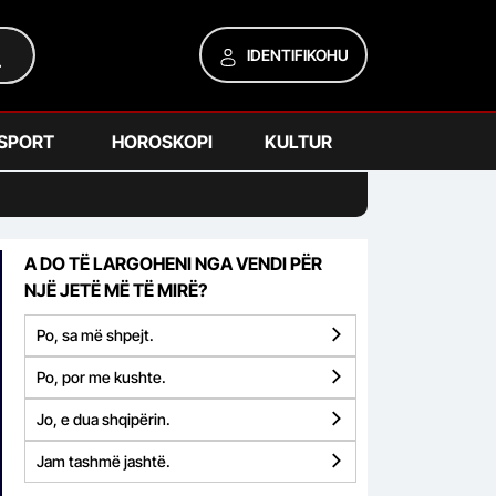
IDENTIFIKOHU
SPORT
HOROSKOPI
KULTUR
A DO TË LARGOHENI NGA VENDI PËR
NJË JETË MË TË MIRË?
Po, sa më shpejt.
Po, por me kushte.
Jo, e dua shqipërin.
Jam tashmë jashtë.