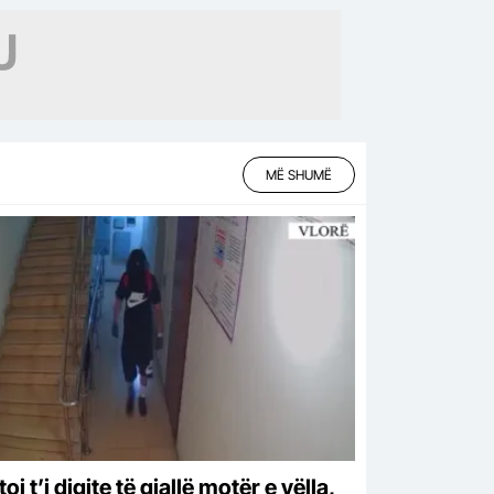
MË SHUMË
oi t’i digjte të gjallë motër e vëlla,