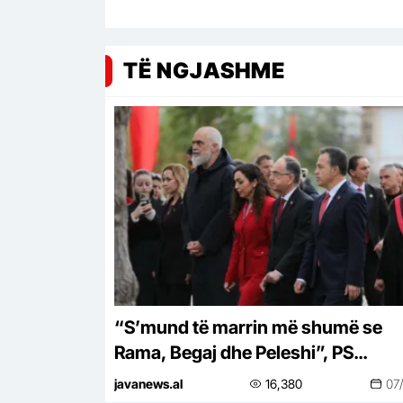
TË NGJASHME
“S’mund të marrin më shumë se
Rama, Begaj dhe Peleshi”, PS
propozon rritjen e pagave të
javanews.al
16,380
07