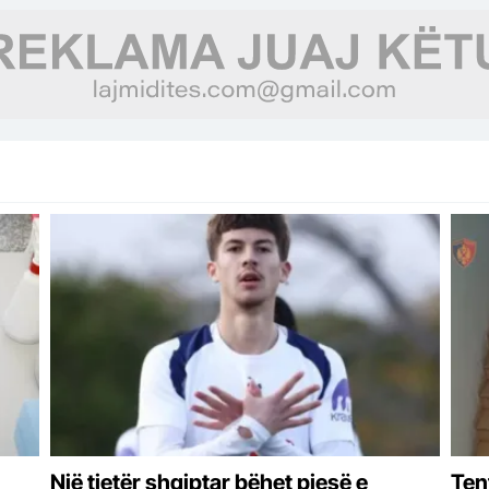
në Durrës
Një tjetër shqiptar bëhet pjesë e
Tent