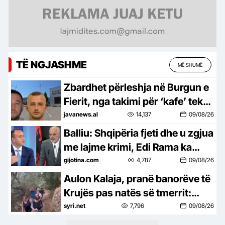
TË NGJASHME
MË SHUMË
Zbardhet përleshja në Burgun e
Fierit, nga takimi për ‘kafe’ tek
konflikti! Transferohen dy nga të
javanews.al
14,137
09/08/26
dënuarit, pritet ndëshkimi dhe
Balliu: Shqipëria fjeti dhe u zgjua
për gardianët
me lajme krimi, Edi Rama ka
dështuar
gijotina.com
4,787
09/08/26
Aulon Kalaja, pranë banorëve të
Krujës pas natës së tmerrit:
Shtëpitë u shpëtuan nga flakët
syri.net
7,796
09/08/26