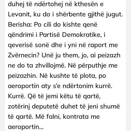
duhej të ndërtohej në kthesën e
Levanit, ku do i shërbente gjithë jugut.
Berisha: Po cili do kishte qenë
qëndrimi i Partisë Demokratike, i
qeverisë sonë dhe i yni në raport me
Zvërnecin? Unë ju them, jo, ai peizazh
ne do ta zhvillojmë. Në përputhje me
peizazhin. Në kushte të plota, po
aeroportin aty s’e ndërtonim kurrë.
Kurrë. Që të jemi këtu të qartë,
zotërinj deputetë duhet të jeni shumë
të qartë. Më falni, kontrata me
aeroportin...