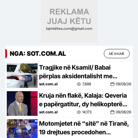
NGA: SOT.COM.AL
MË SHUMË
Tragjike në Ksamil/ Babai
përplas aksidentalisht me
makinë vajzën, ndërron jetë 4-
sot.com.al
7,686
09/08/26
vjeçarja
Kruja nën flakë, Kalaja: Qeveria
e papërgatitur, dy helikopterë
nuk mjaftojnë për shuarjen e
sot.com.al
14,173
09/08/26
zjarrit
Motomjetet në “sitë” në Tiranë,
19 drejtues procedohen