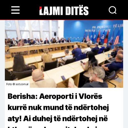
Skip
to
main
content
Foto © sot.com.al
Berisha: Aeroporti i Vlorës
kurrë nuk mund të ndërtohej
aty! Ai duhej të ndërtohej në