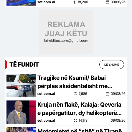
penalisht, sekuestrohen mjetet
sot.com.al
18,200
09/08/26
elektrike
TË FUNDIT
MË SHUMË
Tragjike në Ksamil/ Babai
përplas aksidentalisht me
makinë vajzën, ndërron jetë 4-
sot.com.al
7,686
09/08/26
vjeçarja
Kruja nën flakë, Kalaja: Qeveria
e papërgatitur, dy helikopterë
nuk mjaftojnë për shuarjen e
sot.com.al
14,173
09/08/26
zjarrit
Motomjetet në “sitë” në Tiranë,