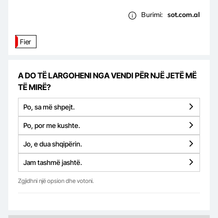
Burimi:
sot.com.al
Fier
A DO TË LARGOHENI NGA VENDI PËR NJË JETË MË
TË MIRË?
Po, sa më shpejt.
Po, por me kushte.
Jo, e dua shqipërin.
Jam tashmë jashtë.
Zgjidhni një opsion dhe votoni.