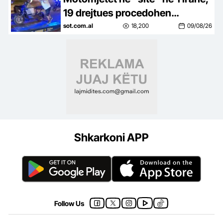
19 drejtues procedohen
penalisht, sekuestrohen mjetet
sot.com.al
18,200
09/08/26
elektrike
Shkarkoni APP
Follow Us