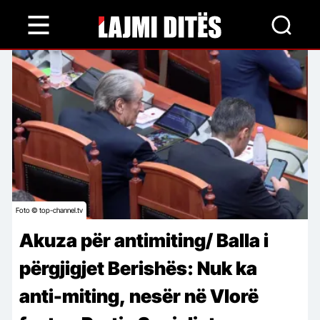
Skip
to
main
content
Foto © top-channel.tv
Akuza për antimiting/ Balla i
përgjigjet Berishës: Nuk ka
anti-miting, nesër në Vlorë