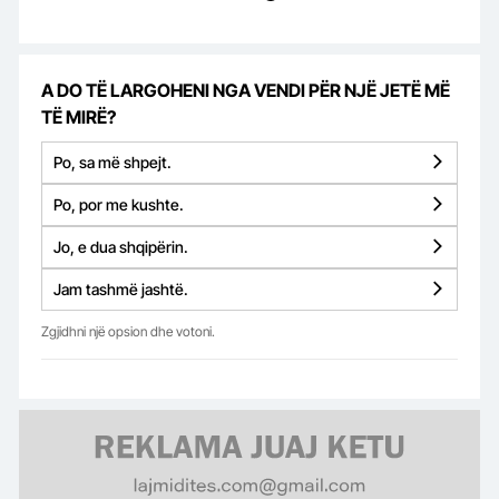
A DO TË LARGOHENI NGA VENDI PËR NJË JETË MË
TË MIRË?
Po, sa më shpejt.
Po, por me kushte.
Jo, e dua shqipërin.
Jam tashmë jashtë.
Zgjidhni një opsion dhe votoni.