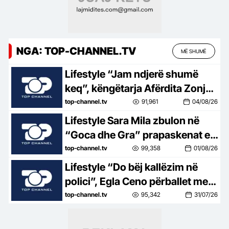
NGA: TOP-CHANNEL.TV
MË SHUMË
Lifestyle “Jam ndjerë shumë
keq”, këngëtarja Afërdita Zonja:
Parashqevinë nuk e kam takuar
top-channel.tv
91,961
04/08/26
në Amerikë. Po të ishte në
Lifestyle Sara Mila zbulon në
Shqipëri…
“Goca dhe Gra” prapaskenat e
jetës së saj politike: Teatër jo i
top-channel.tv
99,358
01/08/26
bukur, nuk është aq tragjike sa
Lifestyle “Do bëj kallëzim në
duket
polici”, Egla Ceno përballet me
një situatë të vështirë rreziku:
top-channel.tv
95,342
31/07/26
Mos më prek damarin se nuk
të…