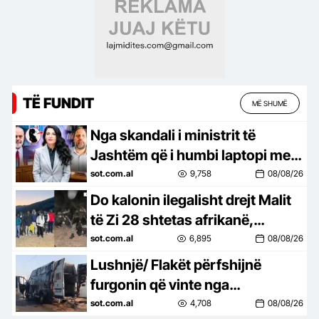
TË FUNDIT
MË SHUMË
Nga skandali i ministrit të
Jashtëm që i humbi laptopi me
të dhënat sekrete të NATO-s në
sot.com.al
9,758
08/08/26
SHBA, shtatzënia e Belinda…
Do kalonin ilegalisht drejt Malit
të Zi 28 shtetas afrikanë,
arrestohen 2 persona nga
sot.com.al
6,895
08/08/26
Korça, sekuestrohen 6500 euro
Lushnjë/ Flakët përfshijnë
furgonin që vinte nga
Maqedonia e Veriut, shkak
sot.com.al
4,708
08/08/26