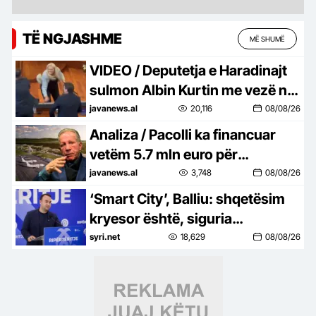
TË NGJASHME
MË SHUMË
VIDEO / Deputetja e Haradinajt
sulmon Albin Kurtin me vezë në
Kuvend, dalin pamjet
javanews.al
20,116
08/08/26
Analiza / Pacolli ka financuar
vetëm 5.7 mln euro për
ndërtimin e Aeroportit nga
javanews.al
3,748
08/08/26
paratë e veta, edhe ato si hua
‘Smart City’, Balliu: shqetësim
kryesor është, siguria
kombëtare, të dhënat e
syri.net
18,629
08/08/26
qytetarëve dhe paratë e
shqiptarëve…