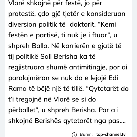
Vlorë shkojnë për festë, jo për
protestë, çdo gjë tjetër e konsideruan
diversion politik të doktorit. “Kemi
festën e partisë, ti nuk je i ftuar”, u
shpreh Balla. Në karrierën e gjatë të
tij politikë Sali Berisha ka të
regjistruara shumë antimitingje, por ai
paralajmëron se nuk do e lejojë Edi
Rama të bëjë një të tillë. “Qytetarët do
t’i tregojnë në Vlorë se si do
përballet”, u shpreh Berisha. Por a i
shkojnë Berishës qytetarët nga pas....
Burimi:
top-channel.tv