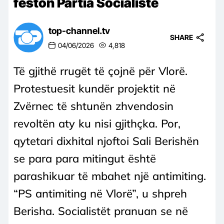
feston Partia Socialiste
top-channel.tv
SHARE
04/06/2026
4,818
Të gjithë rrugët të çojnë për Vlorë.
Protestuesit kundër projektit në
Zvërnec të shtunën zhvendosin
revoltën aty ku nisi gjithçka. Por,
qytetari dixhital njoftoi Sali Berishën
se para para mitingut është
parashikuar të mbahet një antimiting.
“PS antimiting në Vlorë”, u shpreh
Berisha. Socialistët pranuan se në