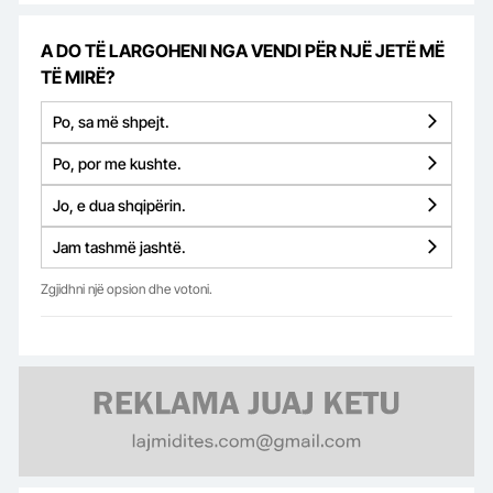
A DO TË LARGOHENI NGA VENDI PËR NJË JETË MË
TË MIRË?
Po, sa më shpejt.
Po, por me kushte.
Jo, e dua shqipërin.
Jam tashmë jashtë.
Zgjidhni një opsion dhe votoni.