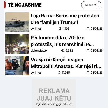
TË NGJASHME
MË SHUMË
Loja Rama-Soros me protestën
dhe ‘familjen Trump’!
syri.net
4,136
08/08/26
Përfundon dita e 70-të e
protestës, nis marshimi në
rrugë
vizionplus.tv
6,332
08/08/26
Vrasja në Korçë, reagon
Mitropoliti Anastas: Kur një i ri
vret një të ri, shoqëria qan për të
syri.net
17,935
08/08/26
dy