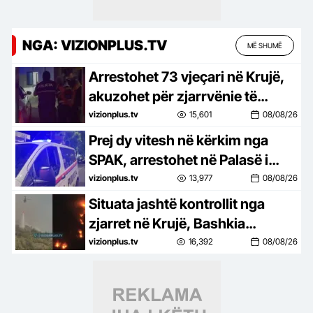
NGA: VIZIONPLUS.TV
MË SHUMË
Arrestohet 73 vjeçari në Krujë,
akuzohet për zjarrvënie të
qëllimshme
vizionplus.tv
15,601
08/08/26
Prej dy vitesh në kërkim nga
SPAK, arrestohet në Palasë i
shumëkërkuari (EMRI)
vizionplus.tv
13,977
08/08/26
Situata jashtë kontrollit nga
zjarret në Krujë, Bashkia
urdhëron evakuimin e banorëve
vizionplus.tv
16,392
08/08/26