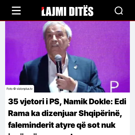
Skip
to
main
content
Foto © vizionplus.tv
35 vjetori i PS, Namik Dokle: Edi
Rama ka dizenjuar Shqipërinë,
faleminderit atyre që sot nuk