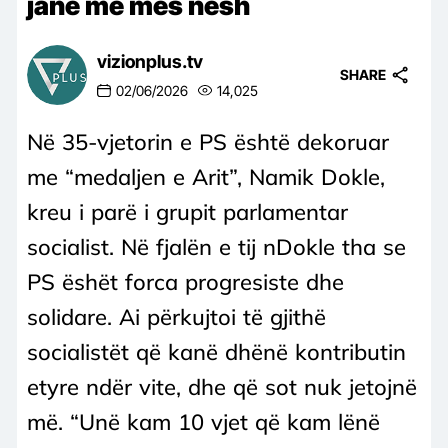
janë më mes nesh
vizionplus.tv
SHARE
02/06/2026
14,025
Në 35-vjetorin e PS është dekoruar
me “medaljen e Arit”, Namik Dokle,
kreu i parë i grupit parlamentar
socialist. Në fjalën e tij nDokle tha se
PS ëshët forca progresiste dhe
solidare. Ai përkujtoi të gjithë
socialistët që kanë dhënë kontributin
etyre ndër vite, dhe që sot nuk jetojnë
më. “Unë kam 10 vjet që kam lënë