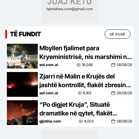
TË FUNDIT
MË SHUMË
Mbyllen fjalimet para
Kryeministrisë, nis marshimi në
Bulevard: Nesër më shumë!
sot.com.al
18,048
08/08/26
Zjarri në Malin e Krujës del
jashtë kontrollit, flakët zbresin
drejt zonave të banuara
sot.com.al
6,165
08/08/26
“Po digjet Kruja”, Situatë
dramatike në qytet, flakët
gjigante përparojnë drejt
gijotina.com
4,003
08/08/26
banesave, digjen disa prej tyre