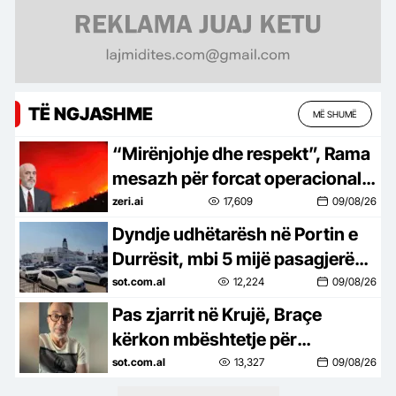
TË NGJASHME
MË SHUMË
“Mirënjohje dhe respekt”, Rama
mesazh për forcat operacionale:
Mbrojtën mes flakëve jetët e
zeri.ai
17,609
09/08/26
banorëve
Dyndje udhëtarësh në Portin e
Durrësit, mbi 5 mijë pasagjerë
zbarkojnë në pak orë, në
sot.com.al
12,224
09/08/26
mbrëmje priten edhe dy tragete
Pas zjarrit në Krujë, Braçe
kërkon mbështetje për
zjarrfikësit: Meritojnë më
sot.com.al
13,327
09/08/26
shumë, duhet të kenë edhe