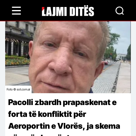
Skip
to
main
content
Foto © sot.com.al
Pacolli zbardh prapaskenat e
forta të konfliktit për
Aeroportin e Vlorës, ja skema