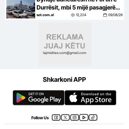
Durrësit, mbi 5 mijë pasagjerë
zbarkojnë në pak orë, në
sot.com.al
12,224
09/08/26
mbrëmje priten edhe dy tragete
Shkarkoni APP
Follow Us