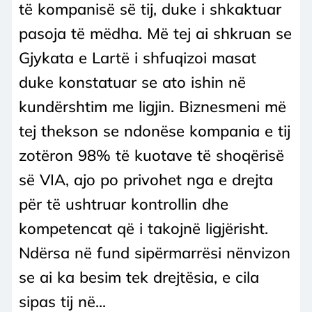
të kompanisë së tij, duke i shkaktuar
pasoja të mëdha. Më tej ai shkruan se
Gjykata e Lartë i shfuqizoi masat
duke konstatuar se ato ishin në
kundërshtim me ligjin. Biznesmeni më
tej thekson se ndonëse kompania e tij
zotëron 98% të kuotave të shoqërisë
së VIA, ajo po privohet nga e drejta
për të ushtruar kontrollin dhe
kompetencat që i takojnë ligjërisht.
Ndërsa në fund sipërmarrësi nënvizon
se ai ka besim tek drejtësia, e cila
sipas tij në...