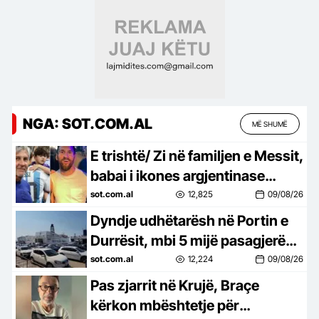
normën ushqimore
NGA: SOT.COM.AL
MË SHUMË
E trishtë/ Zi në familjen e Messit,
babai i ikones argjentinase
ndahet nga jeta në moshën 68-
sot.com.al
12,825
09/08/26
vjeçare
Dyndje udhëtarësh në Portin e
Durrësit, mbi 5 mijë pasagjerë
zbarkojnë në pak orë, në
sot.com.al
12,224
09/08/26
mbrëmje priten edhe dy tragete
Pas zjarrit në Krujë, Braçe
kërkon mbështetje për