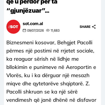
që u përdor për ta
“gjunjëzuar”…
sot.com.al
SHARE
09/07/2026
11,683
Biznesmeni kosovar, Behgjet Pacolli
përmes një postimi në rrjetet sociale,
ka reaguar sërish në lidhje me
bllokimin e punimeve në Aeroportin e
Vlorës, ku i ka dërguar një mesazh
miqve dhe qytetarëve shqiptarë. Z.
Pacolli shkruan se ka një sërë
vendimesh që janë dhënë në disfavor