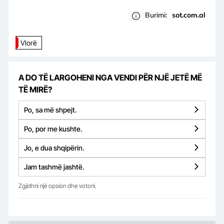
Burimi:
sot.com.al
Vlorë
A DO TË LARGOHENI NGA VENDI PËR NJË JETË MË
TË MIRË?
Po, sa më shpejt.
Po, por me kushte.
Jo, e dua shqipërin.
Jam tashmë jashtë.
Zgjidhni një opsion dhe votoni.