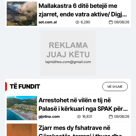
Mallakastra 6 ditë betejë me
zjarret, ende vatra aktive/ Digjen
masivet pyjore në 4 fshatra
sot.com.al
6,280
09/08/26
TË FUNDIT
MË SHUMË
Arrestohet në vilën e tij në
Palasë i kërkuari nga SPAK për
inceneratorin e Tiranës
gijotina.com
16,831
09/08/26
Zjarr mes dy fshatrave në