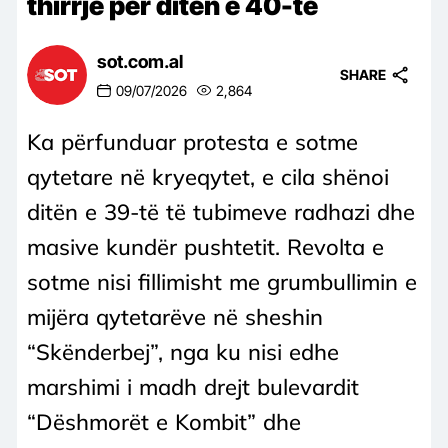
thirrje për ditën e 40-të
sot.com.al
SHARE
09/07/2026
2,864
Ka përfunduar protesta e sotme
qytetare në kryeqytet, e cila shënoi
ditën e 39-të të tubimeve radhazi dhe
masive kundër pushtetit. Revolta e
sotme nisi fillimisht me grumbullimin e
mijëra qytetarëve në sheshin
“Skënderbej”, nga ku nisi edhe
marshimi i madh drejt bulevardit
“Dëshmorët e Kombit” dhe