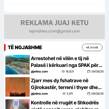
TË NGJASHME
MË SHUMË
Arrestohet në vilën e tij në
Palasë i kërkuari nga SPAK për
inceneratorin e Tiranës
gijotina.com
16,831
09/08/26
Zjarr mes dy fshatrave në
Gjirokastër, terreni i thyer dhe
bimësia vështirësojnë
gijotina.com
5,911
09/08/26
ndërhyrjen
Kontrolle në rrugët e Shkodrës