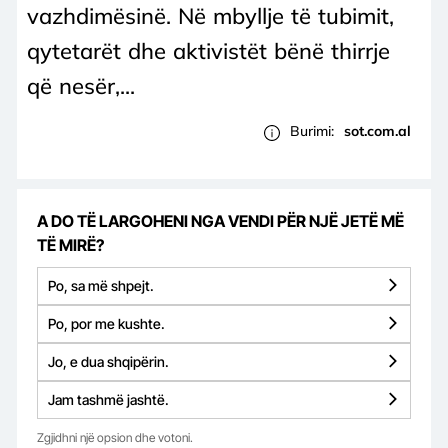
vazhdimësinë. Në mbyllje të tubimit,
qytetarët dhe aktivistët bënë thirrje
që nesër,...
Burimi:
sot.com.al
A DO TË LARGOHENI NGA VENDI PËR NJË JETË MË
TË MIRË?
Po, sa më shpejt.
Po, por me kushte.
Jo, e dua shqipërin.
Jam tashmë jashtë.
Zgjidhni një opsion dhe votoni.