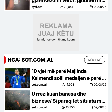
gjatë sezonit veror, gjobiten mbi
1200 drejtues mjetesh
syri.net
20,041
09/08/26
NGA: SOT.COM.AL
MË SHUMË
10 vjet më parë Majlinda
Kelmendi solli medaljen e parë të
artë olimpike për shqiptarët
sot.com.al
4,993
09/08/26
U rrezikuan banesa dhe
biznese/ Si paraqitet situata me
zjarrin në malin e Krujës?
sot.com.al
16,356
09/08/26