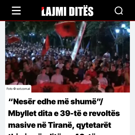
Skip
to
main
content
Foto © sot.com.al
“Nesër edhe më shumë”/
Mbyllet dita e 39-të e revoltës
masive në Tiranë, qytetarët