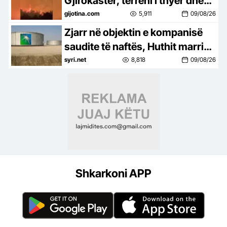
Gjirokastër, terreni i thyer dhe
bimësia vështirësojnë
gijotina.com
5,911
09/08/26
ndërhyrjen
Zjarr në objektin e kompanisë
saudite të naftës, Huthit marrin
përgjegjësinë
syri.net
8,818
09/08/26
Shkarkoni APP