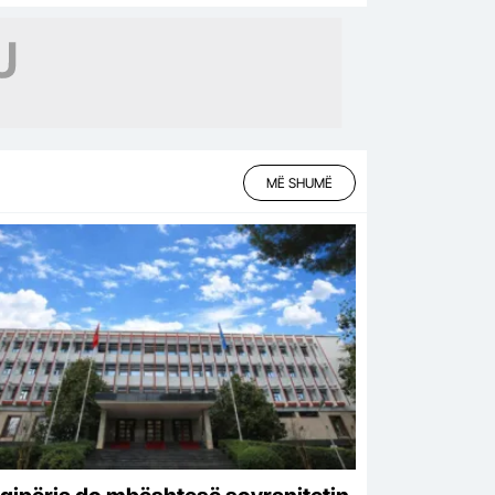
MË SHUMË