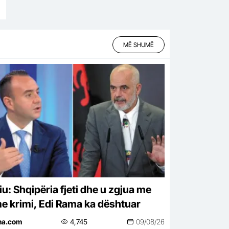
MË SHUMË
iu: Shqipëria fjeti dhe u zgjua me
me krimi, Edi Rama ka dështuar
ina.com
4,745
09/08/26