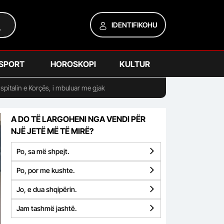
IDENTIFIKOHU
SPORT
HOROSKOPI
KULTUR
spitalin e Korçës, i mbuluar me gjak
A DO TË LARGOHENI NGA VENDI PËR
NJË JETË MË TË MIRË?
Po, sa më shpejt.
Po, por me kushte.
Jo, e dua shqipërin.
Jam tashmë jashtë.