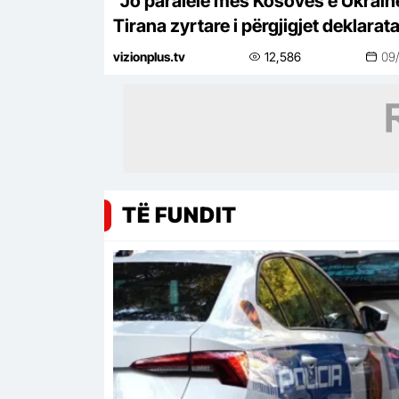
“Jo paralele mes Kosovës e Ukrain
Tirana zyrtare i përgjigjet deklarat
të Zelenskyt në Beograd
vizionplus.tv
12,586
09
TË FUNDIT