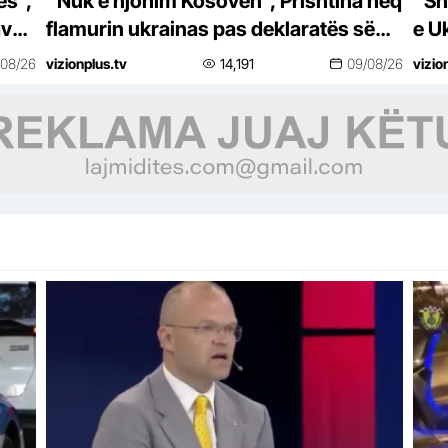
ës”,
“Nuk e njohim Kosovën”, Prishtina heq
“Sh
ave
flamurin ukrainas pas deklaratës së
e U
Zelenskyt
nje
/08/26
vizionplus.tv
14,191
09/08/26
vizio
duh