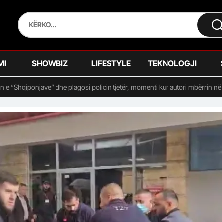
MI
SHOWBIZ
LIFESTYLE
TEKNOLOGJI
n e “Shqiponjave” dhe plagosi policin tjetër, momenti kur autori mbërrin në 