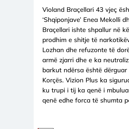
Violand Braçellari 43 vjeç ësht
‘Shqiponjave’ Enea Mekolli dhe
Braçellari ishte shpallur në 
prodhim e shitje të narkotikë
Lozhan dhe refuzonte të dorëz
armë zjarri dhe e ka neutrali
barkut ndërsa është dërguar 
Korçës. Vizion Plus ka sigurua
ku trupi i tij ka qenë i mbul
qenë edhe forca të shumta po