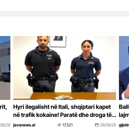
it,
Hyri ilegalisht në Itali, shqiptari kapet
Ball
në trafik kokaine! Paratë dhe droga të
laj
itet
fshehura në koshin e plehrave dhe pas
/08/26
javanews.al
17,521
09/08/26
gijot