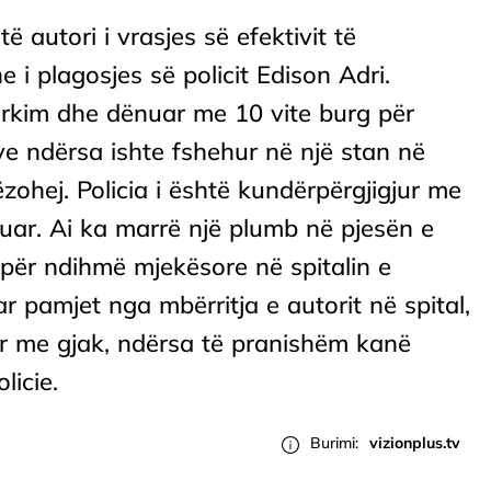
ë autori i vrasjes së efektivit të
 i plagosjes së policit Edison Adri.
kërkim dhe dënuar me 10 vite burg për
ve ndërsa ishte fshehur në një stan në
ohej. Policia i është kundërpërgjigjur me
zuar. Ai ka marrë një plumb në pjesën e
për ndihmë mjekësore në spitalin e
r pamjet nga mbërritja e autorit në spital,
uar me gjak, ndërsa të pranishëm kanë
licie.
Burimi:
vizionplus.tv