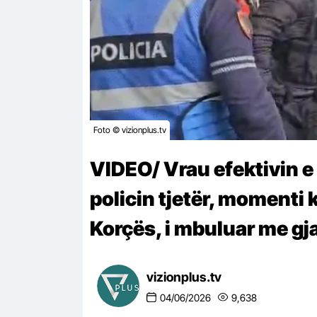
Foto © vizionplus.tv
VIDEO/ Vrau efektivin 
policin tjetër, momenti k
Korçës, i mbuluar me gj
vizionplus.tv
04/06/2026
9,638