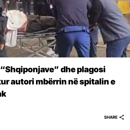
e “Shqiponjave” dhe plagosi
ur autori mbërrin në spitalin e
ak
SHARE