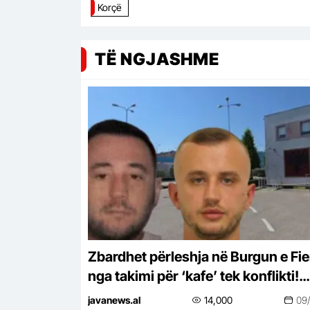
Korçë
TË NGJASHME
Zbardhet përleshja në Burgun e Fier
nga takimi për ‘kafe’ tek konflikti!
Transferohen dy nga të dënuarit, pr
javanews.al
14,000
09