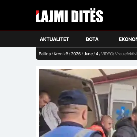
Skip
to
main
content
AKTUALITET
BOTA
EKONO
Ballina
/
Kronikë
/
2026
/
June
/
4
/
VIDEO/ Vrau efektivi