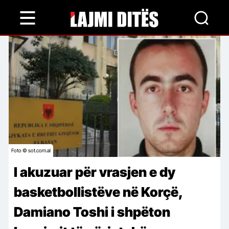
Skip
to
main
content
Foto © sot.com.al
I akuzuar për vrasjen e dy
basketbollistëve në Korçë,
Damiano Toshi i shpëton