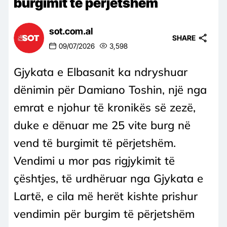
burgimit të përjetshëm
sot.com.al
SHARE
09/07/2026
3,598
Gjykata e Elbasanit ka ndryshuar
dënimin për Damiano Toshin, një nga
emrat e njohur të kronikës së zezë,
duke e dënuar me 25 vite burg në
vend të burgimit të përjetshëm.
Vendimi u mor pas rigjykimit të
çështjes, të urdhëruar nga Gjykata e
Lartë, e cila më herët kishte prishur
vendimin për burgim të përjetshëm