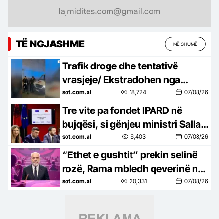
TË NGJASHME
MË SHUMË
Trafik droge dhe tentativë
vrasjeje/ Ekstradohen nga
Kolumbia e Italia 2 persona të
sot.com.al
18,724
07/08/26
kërkuar, mes tyre ‘kimisti’ i…
Tre vite pa fondet IPARD në
bujqësi, si gënjeu ministri Salla,
premtoi çeljen e programit
sot.com.al
6,403
07/08/26
brenda qershorit, por ende…
“Ethet e gushtit” prekin selinë
rozë, Rama mbledh qeverinë në
Pogradec më 24 dhe 25 gusht,
sot.com.al
20,331
07/08/26
gjashtë ministra në…