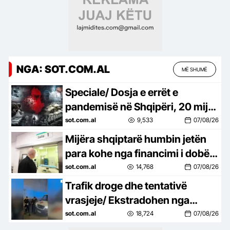
NGA: SOT.COM.AL
MË SHUMË
Speciale/ Dosja e errët e
pandemisë në Shqipëri, 20 mijë
shqiptarë humbën jetën nga
sot.com.al
9,533
07/08/26
Covid-19, mijëra të tjerë…
Mijëra shqiptarë humbin jetën
para kohe nga financimi i dobët i
shëndetësisë, Dhoma
sot.com.al
14,768
07/08/26
Amerikane ngre alarmin dhe
Trafik droge dhe tentativë
godet…
vrasjeje/ Ekstradohen nga
Kolumbia e Italia 2 persona të
sot.com.al
18,724
07/08/26
kërkuar, mes tyre ‘kimisti’ i…