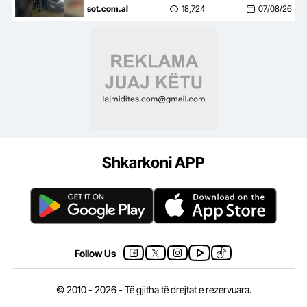
Kolumbia e Italia 2 persona të
sot.com.al
18,724
07/08/26
kërkuar, mes tyre ‘kimisti’ i…
Shkarkoni APP
Follow Us
© 2010 - 2026 - Të gjitha të drejtat e rezervuara.