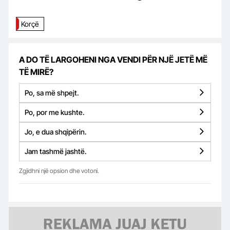
Korçë
A DO TË LARGOHENI NGA VENDI PËR NJË JETË MË
TË MIRË?
Po, sa më shpejt.
Po, por me kushte.
Jo, e dua shqipërin.
Jam tashmë jashtë.
Zgjidhni një opsion dhe votoni.