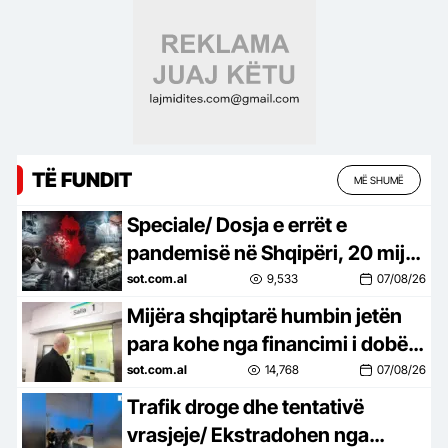
TË FUNDIT
MË SHUMË
Speciale/ Dosja e errët e
pandemisë në Shqipëri, 20 mijë
shqiptarë humbën jetën nga
sot.com.al
9,533
07/08/26
Covid-19, mijëra të tjerë…
Mijëra shqiptarë humbin jetën
para kohe nga financimi i dobët i
shëndetësisë, Dhoma
sot.com.al
14,768
07/08/26
Amerikane ngre alarmin dhe
Trafik droge dhe tentativë
godet…
vrasjeje/ Ekstradohen nga