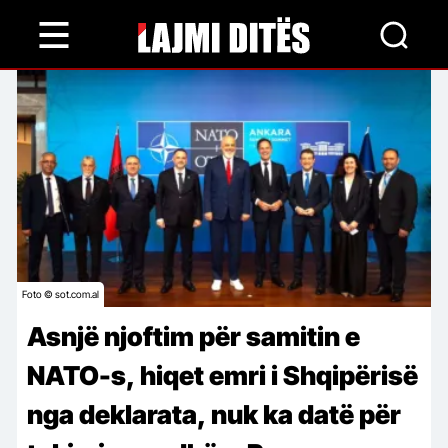
Skip
to
main
content
Foto © sot.com.al
Asnjë njoftim për samitin e
NATO-s, hiqet emri i Shqipërisë
nga deklarata, nuk ka datë për