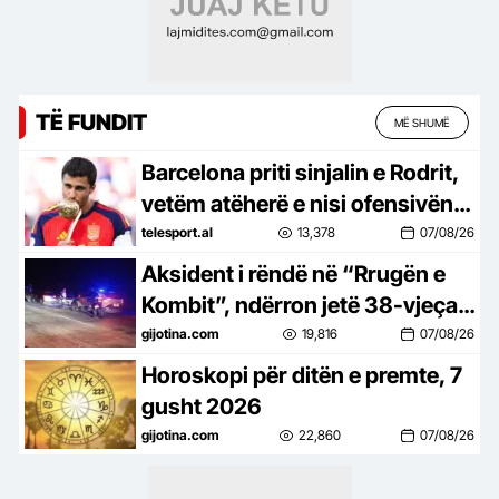
TË FUNDIT
MË SHUMË
Barcelona priti sinjalin e Rodrit,
vetëm atëherë e nisi ofensivën
për mesfushorin
telesport.al
13,378
07/08/26
Aksident i rëndë në “Rrugën e
Kombit”, ndërron jetë 38-vjeçari
nga Kosova
gijotina.com
19,816
07/08/26
Horoskopi për ditën e premte, 7
gusht 2026
gijotina.com
22,860
07/08/26