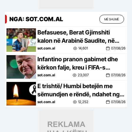
NGA: SOT.COM.AL
MË SHUMË
Befasuese, Berat Gjimshiti
kalon në Arabinë Saudite, në
radhët e Al Diriah
sot.com.al
14,601
07/08/26
Infantino pranon gabimet dhe
kërkon falje, kreu i FIFA-s
refuzon të dorëhiqet
sot.com.al
23,007
07/08/26
E trishtë/ Humbi betejën me
sëmundjen e rëndë, ndahet nga
jeta ish-trajneri
sot.com.al
12,252
07/08/26