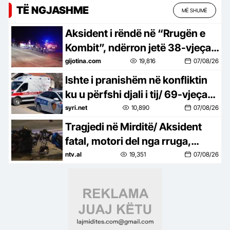
TË NGJASHME
MË SHUMË
Aksident i rëndë në “Rrugën e
Kombit”, ndërron jetë 38-vjeçari
nga Kosova
gijotina.com
19,816
07/08/26
Ishte i pranishëm në konfliktin
ku u përfshi djali i tij/ 69-vjeçari
ndërron jetë nga arresti kardiak
syri.net
10,890
07/08/26
Tragjedi në Mirditë/ Aksident
fatal, motori del nga rruga,
humb jetën 38-vjeçari-detaje
ntv.al
19,351
07/08/26