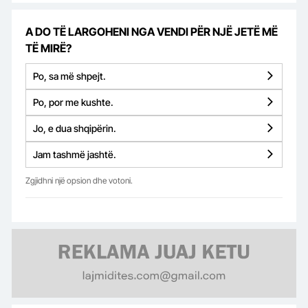
A DO TË LARGOHENI NGA VENDI PËR NJË JETË MË
TË MIRË?
Po, sa më shpejt.
Po, por me kushte.
Jo, e dua shqipërin.
Jam tashmë jashtë.
Zgjidhni një opsion dhe votoni.