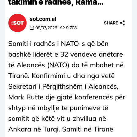
takimin e radhës, Rama…
sot.com.al
SHARE
09/07/2026
9,708
Samiti i radhës i NATO-s që bën
bashkë liderët e 32 vendeve anëtare
të Aleancës (NATO) do të mbahet në
Tiranë. Konfirmimi u dha nga vetë
Sekretari i Përgjithshëm i Aleancës,
Mark Rutte dje gjatë konferencës për
shtyp në mbyllje te punimeve të
samitit që këtë vit u zhvillua në
Ankara në Turqi. Samiti në Tiranë