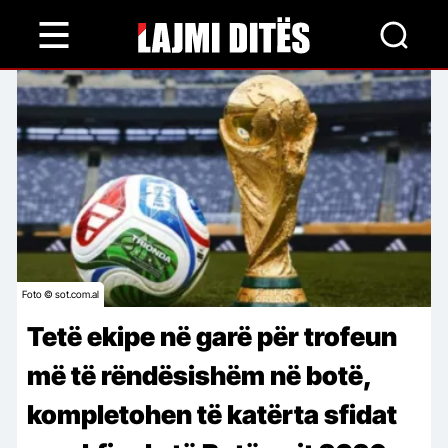
Skip
to
main
content
Foto © sot.com.al
Tetë ekipe në garë për trofeun
më të rëndësishëm në botë,
kompletohen të katërta sfidat