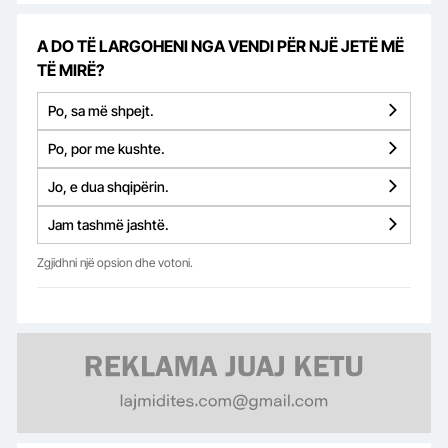
A DO TË LARGOHENI NGA VENDI PËR NJË JETË MË
TË MIRË?
Po, sa më shpejt.
Po, por me kushte.
Jo, e dua shqipërin.
Jam tashmë jashtë.
Zgjidhni një opsion dhe votoni.