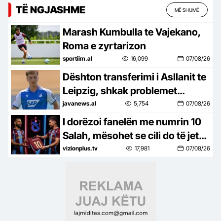
TË NGJASHME
MË SHUMË
Marash Kumbulla te Vajekano,
Roma e zyrtarizon
sportiim.al
16,099
07/08/26
Dështon transferimi i Asllanit te
Leipzig, shkak problemet
shëndetësore!
javanews.al
5,754
07/08/26
I dorëzoi fanelën me numrin 10
Salah, mësohet se cili do të jetë
numri i ri në shpinën e Muçit
vizionplus.tv
17,981
07/08/26