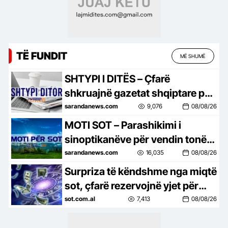
TË FUNDIT
MË SHUMË
SHTYPI I DITËS – Çfarë
shkruajnë gazetat shqiptare për
ditën e sotme, e shtunë, 8 gusht
sarandanews.com
9,076
08/08/26
2026…
MOTI SOT – Parashikimi i
sinoptikanëve për vendin tonë,
për ditën e shtunë, 8 gusht
sarandanews.com
16,035
08/08/26
2026…
Surpriza të këndshme nga miqtë
sot, çfarë rezervojnë yjet për
çdo shenjë
sot.com.al
7,413
08/08/26