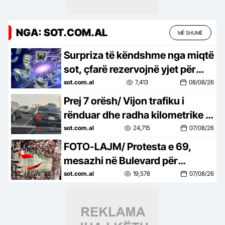
NGA: SOT.COM.AL
MË SHUMË
Surpriza të këndshme nga miqtë
sot, çfarë rezervojnë yjet për
çdo shenjë
sot.com.al
7,413
08/08/26
Prej 7 orësh/ Vijon trafiku i
rënduar dhe radha kilometrike e
automjeteve në aksin Tiranë-
sot.com.al
24,715
07/08/26
Elbasan
FOTO-LAJM/ Protesta e 69,
mesazhi në Bulevard për
Prokurorinë e Posaçme: SPAK,
sot.com.al
19,578
07/08/26
çfarë pret?