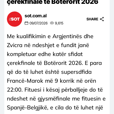
çerekfinale të Botërorit 2026
sot.com.al
SHARE
09/07/2026
9,615
Me kualifikimin e Argjentinës dhe
Zvicra në ndeshjet e fundit janë
kompletuar edhe katër sfidat
çerekfinale të Botërorit 2026. E para
që do të luhet është supersdfida
Francë-Marok më 9 korrik në orën
22:00. Fituesi i kësaj përballjeje do të
ndeshet në gjysmëfinale me fituesin e
Spanjë-Belgjikë, e cila do të luhet një