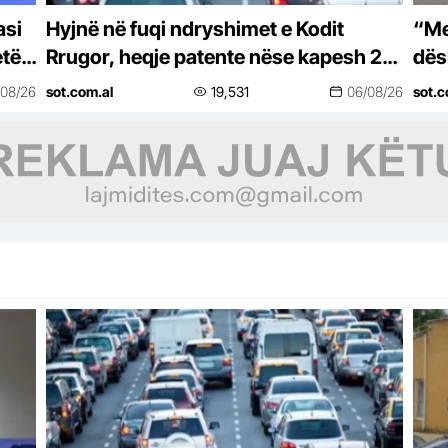
asi
Hyjnë në fuqi ndryshimet e Kodit
“Me
etën
Rrugor, heqje patente nëse kapesh 2
dës
herë i dehur në timon! Kufizime të reja
Skë
/08/26
sot.com.al
19,531
06/08/26
sot.c
për…
mak