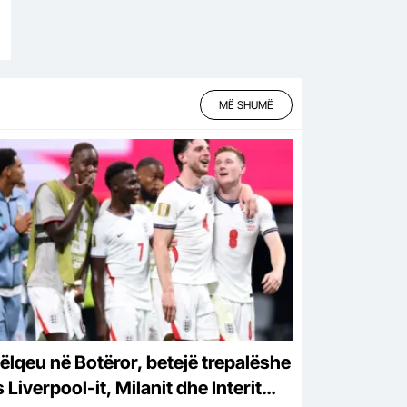
MË SHUMË
ëlqeu në Botëror, betejë trepalëshe
Liverpool-it, Milanit dhe Interit