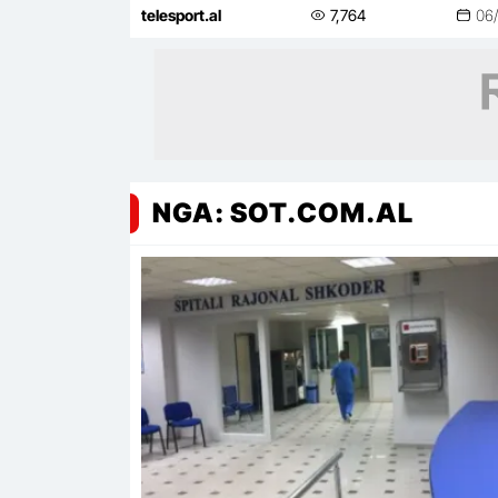
krahun e djathtë të sulmit
telesport.al
7,764
06
NGA: SOT.COM.AL