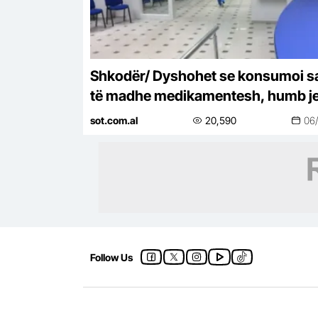
Shkodër/ Dyshohet se konsumoi s
të madhe medikamentesh, humb j
në spital 49-vjeçarja
sot.com.al
20,590
06
Follow Us