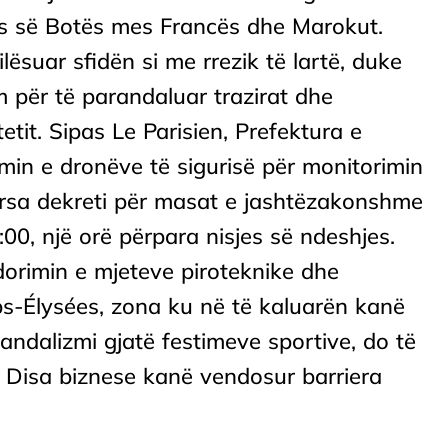
ës së Botës mes Francës dhe Marokut.
lësuar sfidën si me rrezik të lartë, duke
 për të parandaluar trazirat dhe
etit. Sipas Le Parisien, Prefektura e
imin e dronëve të sigurisë për monitorimin
ërsa dekreti për masat e jashtëzakonshme
:00, një orë përpara nisjes së ndeshjes.
dorimin e mjeteve piroteknike dhe
s-Élysées, zona ku në të kaluarën kanë
ndalizmi gjatë festimeve sportive, do të
. Disa biznese kanë vendosur barriera