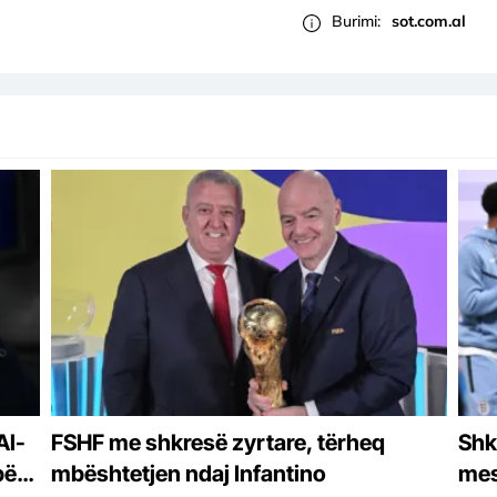
Burimi:
sot.com.al
Al-
FSHF me shkresë zyrtare, tërheq
Shk
për
mbështetjen ndaj Infantino
mes 