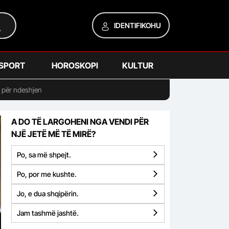
IDENTIFIKOHU
SPORT
HOROSKOPI
KULTUR
e për ndeshjen
A DO TË LARGOHENI NGA VENDI PËR
NJË JETË MË TË MIRË?
Po, sa më shpejt.
Po, por me kushte.
Jo, e dua shqipërin.
Jam tashmë jashtë.