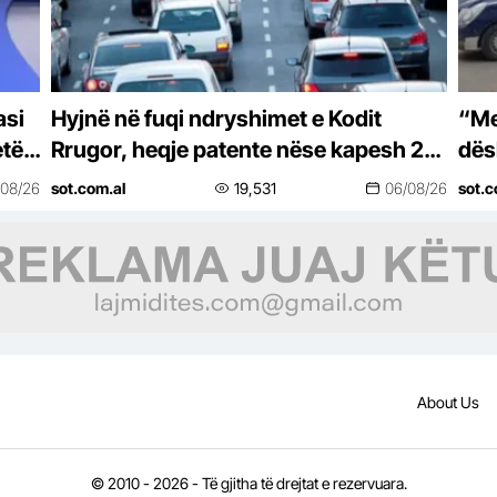
asi
Hyjnë në fuqi ndryshimet e Kodit
“Me
etën
Rrugor, heqje patente nëse kapesh 2
dës
herë i dehur në timon! Kufizime të reja
Skë
/08/26
sot.com.al
19,531
06/08/26
sot.c
për…
mak
About Us
© 2010 - 2026 - Të gjitha të drejtat e rezervuara.