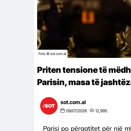
Foto © sot.com.al
Priten tensione të mëd
Parisin, masa të jasht
sot.com.al
09/07/2026
12,995
Parisi po përgatitet për një