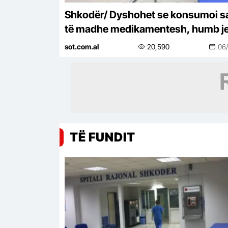
Shkodër/ Dyshohet se konsumoi s
të madhe medikamentesh, humb j
në spital 49-vjeçarja
sot.com.al
20,590
06
TË FUNDIT