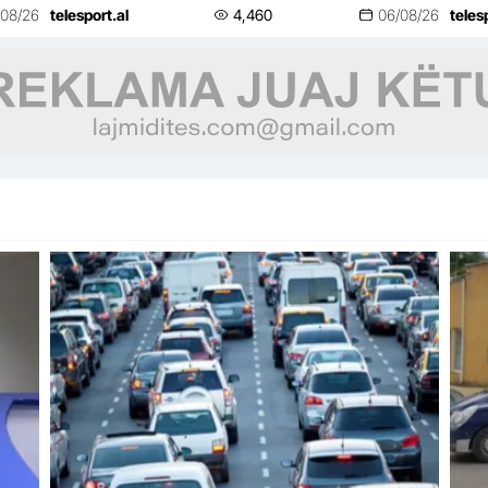
për 
/08/26
telesport.al
4,460
06/08/26
teles