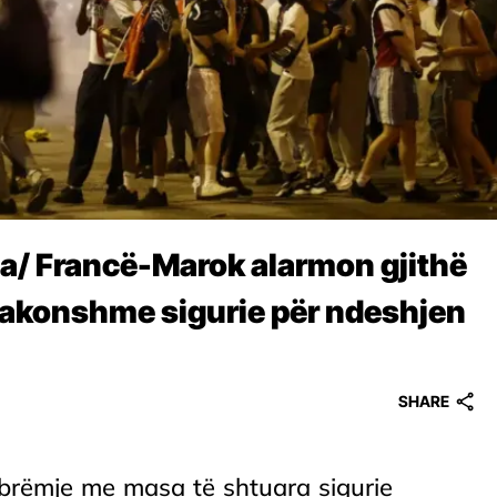
ha/ Francë-Marok alarmon gjithë
ëzakonshme sigurie për ndeshjen
SHARE
 mbrëmje me masa të shtuara sigurie