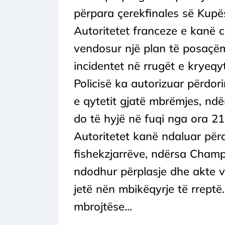
përpara çerekfinales së Kup
Autoritetet franceze e kanë ci
vendosur një plan të posaçëm
incidentet në rrugët e kryeqyt
Policisë ka autorizuar përdor
e qytetit gjatë mbrëmjes, nd
do të hyjë në fuqi nga ora 21
Autoritetet kanë ndaluar për
fishekzjarrëve, ndërsa Champ
ndodhur përplasje dhe akte va
jetë nën mbikëqyrje të rreptë
mbrojtëse...