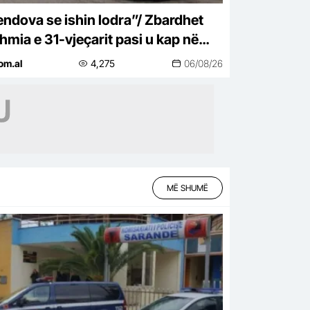
ndova se ishin lodra”/ Zbardhet
hmia e 31-vjeçarit pasi u kap në
rficë me 4 pistoleta Glock në
om.al
4,275
06/08/26
inë
MË SHUMË