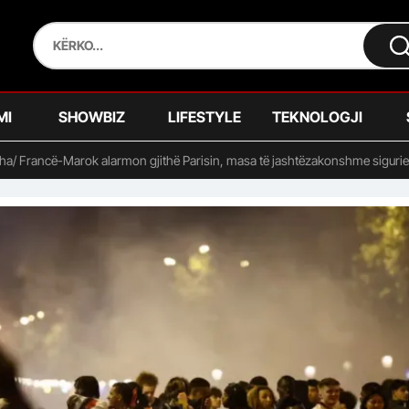
MI
SHOWBIZ
LIFESTYLE
TEKNOLOGJI
dha/ Francë-Marok alarmon gjithë Parisin, masa të jashtëzakonshme siguri