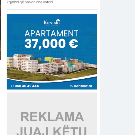
Zgjidhni një opsion dhe votoni.