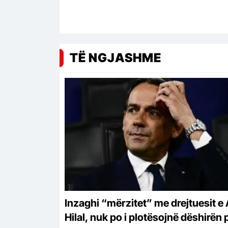
TË NGJASHME
Inzaghi “mërzitet” me drejtuesit e 
Hilal, nuk po i plotësojnë dëshirën 