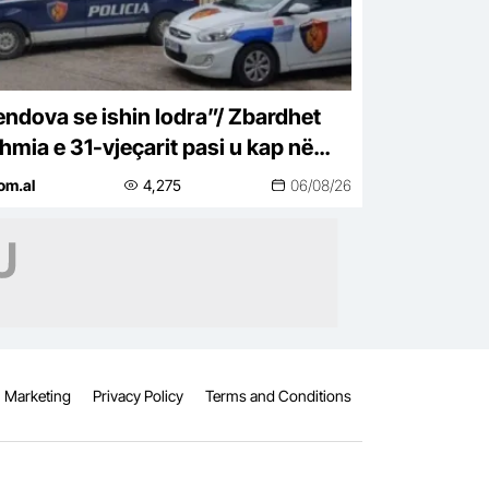
ndova se ishin lodra”/ Zbardhet
hmia e 31-vjeçarit pasi u kap në
rficë me 4 pistoleta Glock në
om.al
4,275
06/08/26
inë
Marketing
Privacy Policy
Terms and Conditions