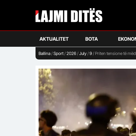
Skip
to
main
content
AKTUALITET
BOTA
EKONO
Ballina
/
Sport
/
2026
/
July
/
9
/
Priten tensione të më