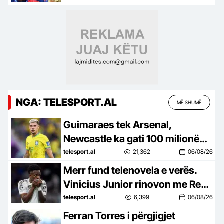
për të ardhmen
NGA: TELESPORT.AL
MË SHUMË
Guimaraes tek Arsenal,
Newcastle ka gati 100 milionë
euro për yllin e Bundesligës
telesport.al
21,362
06/08/26
Merr fund telenovela e verës.
Vinicius Junior rinovon me Real
Madridin. Ja njoftimi zyrtar
telesport.al
6,399
06/08/26
Ferran Torres i përgjigjet