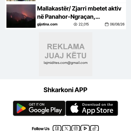
Mallakastër/ Zjarri mbetet aktiv
në Panahor-Ngraçan,
zjarrfikësit ndërpresin
gijotina.com
22,015
06/08/26
operacionin për shkak të
errësirës
Shkarkoni APP
Follow Us