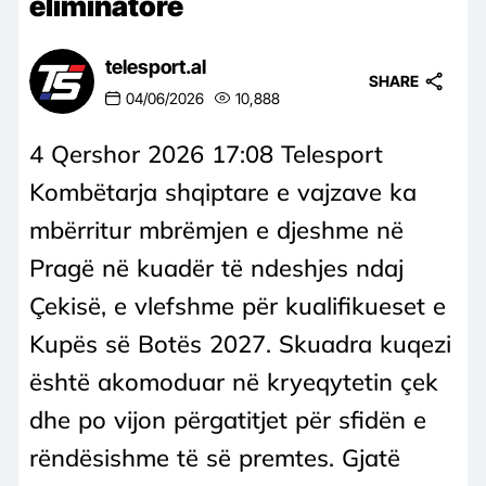
eliminatore
telesport.al
SHARE
04/06/2026
10,888
4 Qershor 2026 17:08 Telesport
Kombëtarja shqiptare e vajzave ka
mbërritur mbrëmjen e djeshme në
Pragë në kuadër të ndeshjes ndaj
Çekisë, e vlefshme për kualifikueset e
Kupës së Botës 2027. Skuadra kuqezi
është akomoduar në kryeqytetin çek
dhe po vijon përgatitjet për sfidën e
rëndësishme të së premtes. Gjatë