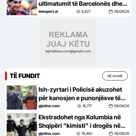
ultimatumit të Barcelonës dhe
merr vendimin e rëndësishëm
telesport.al
9,627
06/08/26
për të ardhmen
TË FUNDIT
MË SHUMË
Ish-zyrtari i Policisë akuzohet
për kanosjen e punonjësve të
një hoteli në Dhërmi
gijotina.com
16,717
06/08/26
Ekstradohet nga Kolumbia në
Shqipëri “kimisti” i drogës në
Frakull, i dënuar me 14 vite burg
gijotina.com
19,482
06/08/26