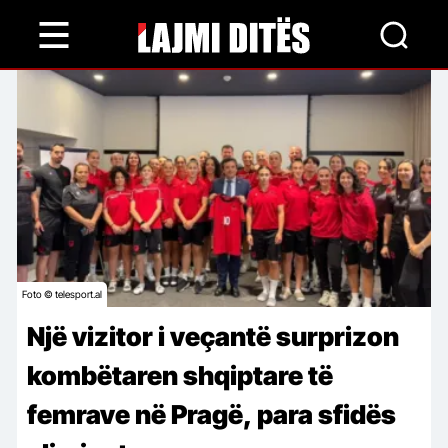
Skip
to
main
content
Foto © telesport.al
Një vizitor i veçantë surprizon
kombëtaren shqiptare të
femrave në Pragë, para sfidës