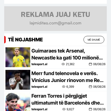
TË NGJASHME
MË SHUMË
Guimaraes tek Arsenal,
Newcastle ka gati 100 milionë
euro për yllin e Bundesligës
telesport.al
21,362
06/08/26
Merr fund telenovela e verës.
Vinicius Junior rinovon me Real
Madridin. Ja njoftimi zyrtar
telesport.al
6,399
06/08/26
Ferran Torres i përgjigjet
ultimatumit të Barcelonës dhe
merr vendimin e rëndësishëm
telesport.al
9,627
06/08/26