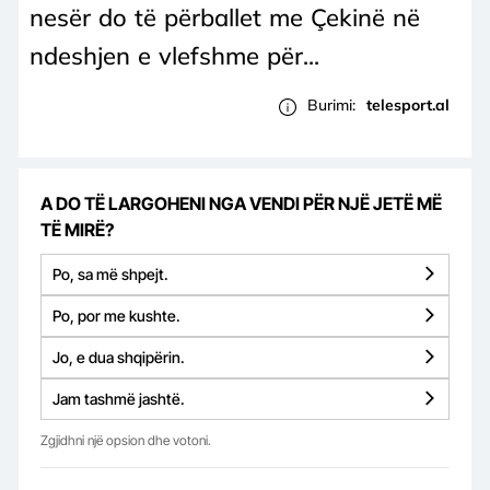
nesër do të përballet me Çekinë në
ndeshjen e vlefshme për...
Burimi:
telesport.al
A DO TË LARGOHENI NGA VENDI PËR NJË JETË MË
TË MIRË?
Po, sa më shpejt.
Po, por me kushte.
Jo, e dua shqipërin.
Jam tashmë jashtë.
Zgjidhni një opsion dhe votoni.