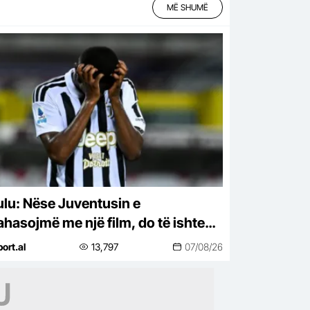
MË SHUMË
ulu: Nëse Juventusin e
ahasojmë me një film, do të ishte
7…
port.al
13,797
07/08/26