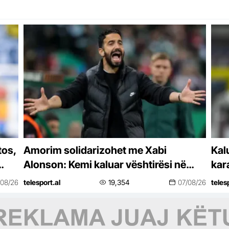
tos,
Amorim solidarizohet me Xabi
Kal
Alonson: Kemi kaluar vështirësi në
kar
punët tona të fundit
00
/08/26
telesport.al
19,354
07/08/26
teles