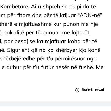
ë Kombëtare. Ai u shpreh se ekipi do të
m për fitore dhe për të krijuar “ADN-në”
jëherë e mjaftueshme kur punon me një
pak ditë për të punuar me lojtarët.
, por besoj se ka mjaftuar koha për të
jmë. Sigurisht që na ka shërbyer kjo kohë
 shërbejë edhe për t’u përmirësuar nga
 e duhur për t’u futur nesër në fushë. Me
Burimi:
ntv.al