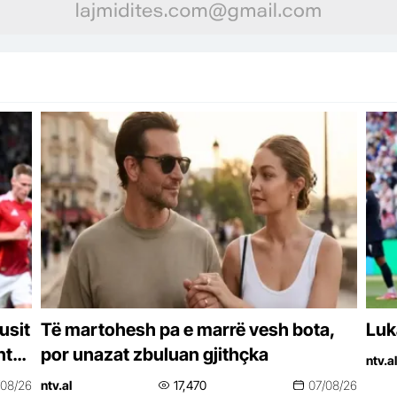
usit
Të martohesh pa e marrë vesh bota,
Luk
ht
por unazat zbuluan gjithçka
ntv.al
/08/26
ntv.al
17,470
07/08/26