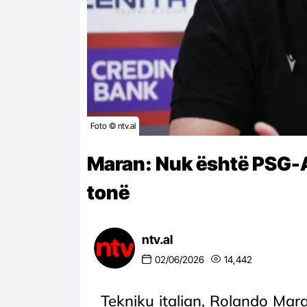
Foto © ntv.al
Maran: Nuk është PSG-A
tonë
ntv.al
02/06/2026
14,442
Tekniku italian, Rolando Maran,