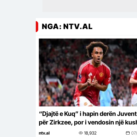
NGA: NTV.AL
“Djajtë e Kuq” i hapin derën Juvent
për Zirkzee, por i vendosin një kus
‘Zonjës së Vjetër’
ntv.al
18,932
07