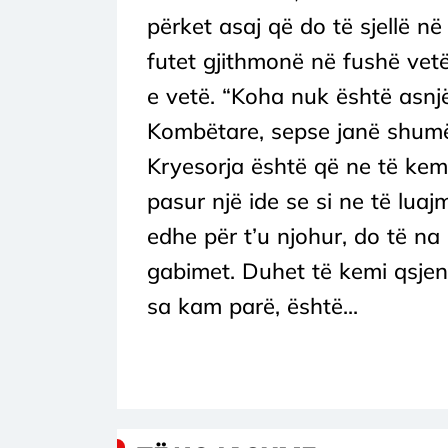
përket asaj që do të sjellë n
futet gjithmonë në fushë vetë
e vetë. “Koha nuk është asn
Kombëtare, sepse janë shumë 
Kryesorja është që ne të kemi
pasur një ide se si ne të lua
edhe për t’u njohur, do të na
gabimet. Duhet të kemi qsjen
sa kam parë, është...