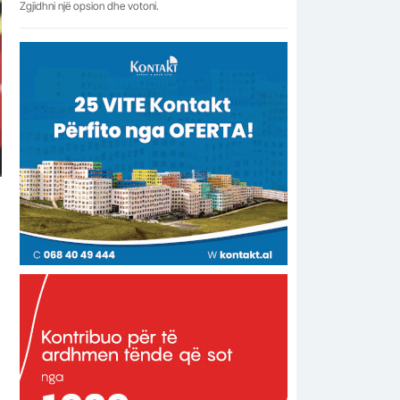
Zgjidhni një opsion dhe votoni.