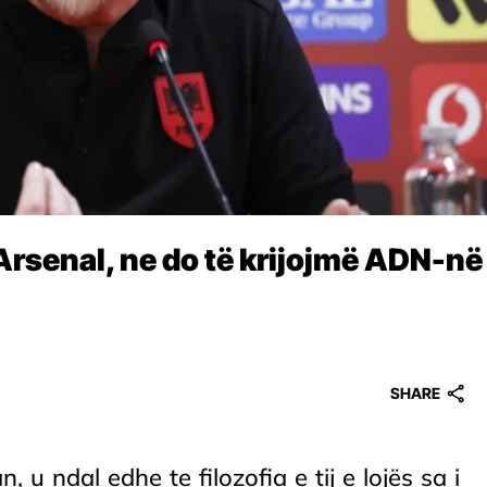
rsenal, ne do të krijojmë ADN-në
SHARE
 u ndal edhe te filozofia e tij e lojës sa i