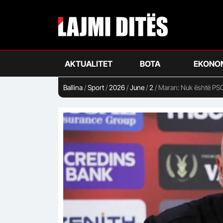
Skip
to
main
content
AKTUALITET
BOTA
EKONO
Ballina
/
Sport
/
2026
/
June
/
2
/
Maran: Nuk është PSG