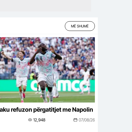
MË SHUMË
aku refuzon përgatitjet me Napolin
12,948
07/08/26