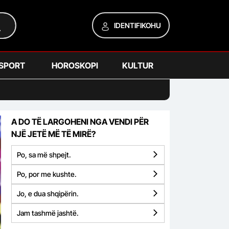
IDENTIFIKOHU
SPORT
HOROSKOPI
KULTUR
A DO TË LARGOHENI NGA VENDI PËR
NJË JETË MË TË MIRË?
Po, sa më shpejt.
Po, por me kushte.
Jo, e dua shqipërin.
Jam tashmë jashtë.