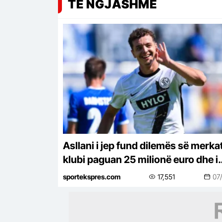
TË NGJASHME
Asllani i jep fund dilemës së merka
klubi paguan 25 milionë euro dhe i
ofron kontratë deri në vitin 2031
sportekspres.com
17,551
07