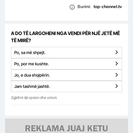
Burimi:
top-channel.tv
A DO TË LARGOHENI NGA VENDI PËR NJË JETË MË
TË MIRË?
Po, sa më shpejt.
Po, por me kushte.
Jo, e dua shqipërin.
Jam tashmë jashtë.
Zgjidhni një opsion dhe votoni.