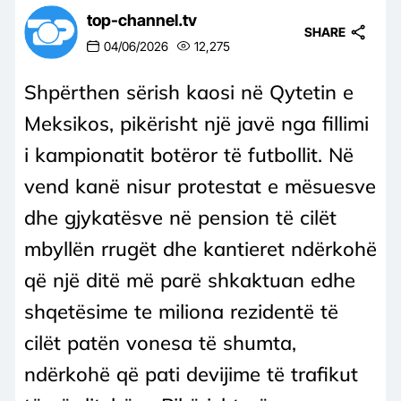
top-channel.tv
SHARE
04/06/2026
12,275
Shpërthen sërish kaosi në Qytetin e
Meksikos, pikërisht një javë nga fillimi
i kampionatit botëror të futbollit. Në
vend kanë nisur protestat e mësuesve
dhe gjykatësve në pension të cilët
mbyllën rrugët dhe kantieret ndërkohë
që një ditë më parë shkaktuan edhe
shqetësime te miliona rezidentë të
cilët patën vonesa të shumta,
ndërkohë që pati devijime të trafikut