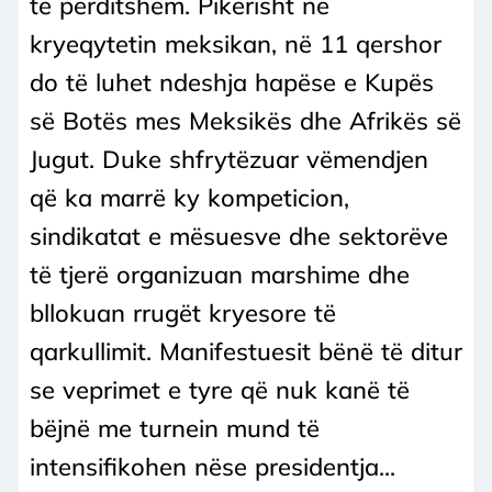
të përditshëm. Pikërisht në
kryeqytetin meksikan, në 11 qershor
do të luhet ndeshja hapëse e Kupës
së Botës mes Meksikës dhe Afrikës së
Jugut. Duke shfrytëzuar vëmendjen
që ka marrë ky kompeticion,
sindikatat e mësuesve dhe sektorëve
të tjerë organizuan marshime dhe
bllokuan rrugët kryesore të
qarkullimit. Manifestuesit bënë të ditur
se veprimet e tyre që nuk kanë të
bëjnë me turnein mund të
intensifikohen nëse presidentja...