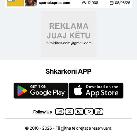
shkruajnë mesazhin Lionel
sportekspres.com
12,908
08/08/26
Mesit
Shkarkoni APP
Follow Us
© 2010 - 2026 - Të gjitha të drejtat e rezervuara.