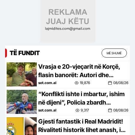
të…
TË FUNDIT
MË SHUMË
Vrasja e 20-vjeçarit në Korçë,
flasin banorët: Autori dhe
viktima s’janë të lagjes, nuk i
sot.com.al
19,876
08/08/26
njohim
“Konflikti ishte i mbartur, ishim
në dijeni”, Policia zbardh
dinamikën: Ja ku u pa autori për
sot.com.al
9,317
08/08/26
herë të fundit
Gjesti fantastik i Real Madridit!
Rivaliteti historik lihet anash, i