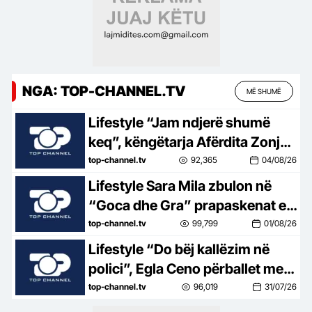
NGA: TOP-CHANNEL.TV
MË SHUMË
Lifestyle “Jam ndjerë shumë
keq”, këngëtarja Afërdita Zonja:
Parashqevinë nuk e kam takuar
top-channel.tv
92,365
04/08/26
në Amerikë. Po të ishte në
Lifestyle Sara Mila zbulon në
Shqipëri…
“Goca dhe Gra” prapaskenat e
jetës së saj politike: Teatër jo i
top-channel.tv
99,799
01/08/26
bukur, nuk është aq tragjike sa
Lifestyle “Do bëj kallëzim në
duket
polici”, Egla Ceno përballet me
një situatë të vështirë rreziku:
top-channel.tv
96,019
31/07/26
Mos më prek damarin se nuk