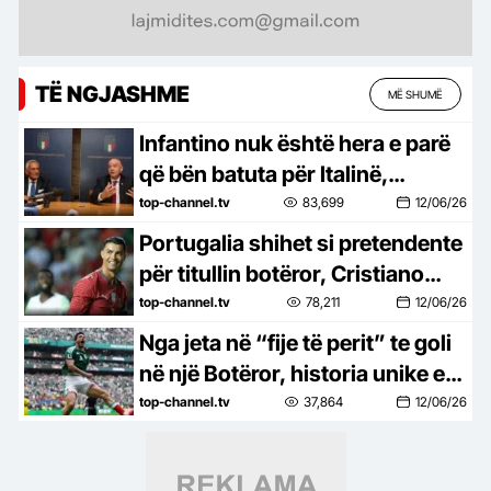
TË NGJASHME
MË SHUMË
Infantino nuk është hera e parë
që bën batuta për Italinë,
precedenti i 2019 dhë ‘çështja’
top-channel.tv
83,699
12/06/26
Katar
Portugalia shihet si pretendente
për titullin botëror, Cristiano
Ronaldo: Nisemi me shpresa të
top-channel.tv
78,211
12/06/26
mëdha
Nga jeta në “fije të perit” te goli
në një Botëror, historia unike e
sulmuesit të Meksikës, Raul
top-channel.tv
37,864
12/06/26
Jimenez