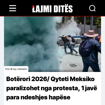
Skip
to
main
content
Foto © top-channel.tv
Botërori 2026/ Qyteti Meksiko
paralizohet nga protesta, 1 javë
para ndeshjes hapëse