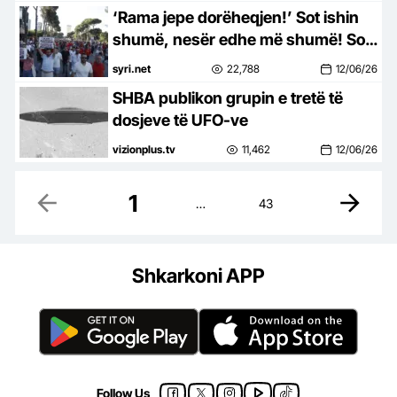
‘Rama jepe dorëheqjen!’ Sot ishin
shumë, nesër edhe më shumë! Sot
dita e 13-të! Protesta kundër
syri.net
22,788
12/06/26
qeverisë nuk ndalet
SHBA publikon grupin e tretë të
dosjeve të UFO-ve
vizionplus.tv
11,462
12/06/26
1
…
43
Shkarkoni APP
Follow Us