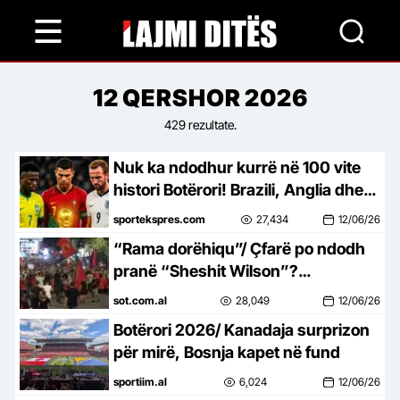
Skip
to
main
content
June
12
QERSHOR
2026
429 rezultate.
12,
Nuk ka ndodhur kurrë në 100 vite
2026
histori Botërori! Brazili, Anglia dhe
Portugalia nuk e fitojnë dot
sportekspres.com
27,434
12/06/26
Botërorin
“Rama dorëhiqu”/ Çfarë po ndodh
pranë “Sheshit Wilson”?
Protestuesit ndalen për disa
sot.com.al
28,049
12/06/26
minuta, ‘elektrizohet’ Tirana
Botërori 2026/ Kanadaja surprizon
për mirë, Bosnja kapet në fund
sportiim.al
6,024
12/06/26