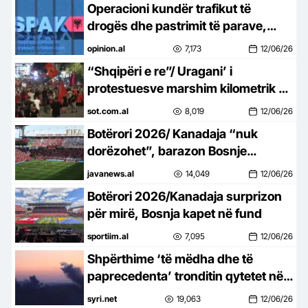
Operacioni kundër trafikut të
drogës dhe pastrimit të parave,
SPAK jep detaje
opinion.al
7,173
12/06/26
“Shqipëri e re”/ Uragani’ i
protestuesve marshim kilometrik në
Tiranë: Revolucion
sot.com.al
8,019
12/06/26
Botërori 2026/ Kanadaja “nuk
dorëzohet”, barazon Bosnje
Hercegovinë në minutat e fundit
javanews.al
14,049
12/06/26
Botërori 2026/Kanadaja surprizon
për mirë, Bosnja kapet në fund
sportiim.al
7,095
12/06/26
Shpërthime ‘të mëdha dhe të
paprecedenta’ tronditin qytetet në
jug të Libanit
syri.net
19,063
12/06/26