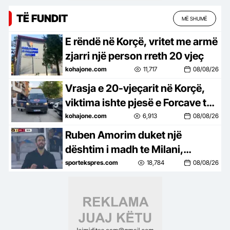
TË FUNDIT
MË SHUMË
E rëndë në Korçë, vritet me armë
zjarri një person rreth 20 vjeç
kohajone.com
11,717
08/08/26
Vrasja e 20-vjeçarit në Korçë,
viktima ishte pjesë e Forcave të
Armatosura
kohajone.com
6,913
08/08/26
Ruben Amorim duket një
dështim i madh te Milani,
Chelsea fiton lehtë kundër
sportekspres.com
18,784
08/08/26
kuqezinjëve dhe nuk i lë 1 goditje
në portë