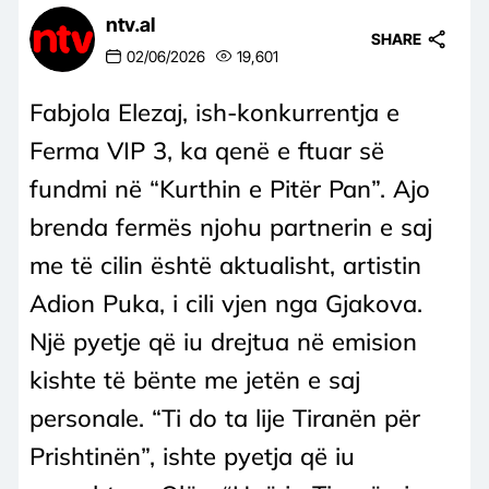
ntv.al
SHARE
02/06/2026
19,601
Fabjola Elezaj, ish-konkurrentja e
Ferma VIP 3, ka qenë e ftuar së
fundmi në “Kurthin e Pitër Pan”. Ajo
brenda fermës njohu partnerin e saj
me të cilin është aktualisht, artistin
Adion Puka, i cili vjen nga Gjakova.
Një pyetje që iu drejtua në emision
kishte të bënte me jetën e saj
personale. “Ti do ta lije Tiranën për
Prishtinën”, ishte pyetja që iu