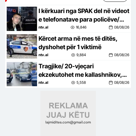
I kërkuari nga SPAK del në videot
e telefonatave para policëve/
Inez Hajrulla u kërkon:
ntv.al
16,846
08/08/26
Largohuni nga lokali
Kërcet arma në mes të ditës,
dyshohet për 1 viktimë
ntv.al
9,884
08/08/26
Tragjike/ 20-vjeçari
ekzekutohet me kallashnikov,
autori në arrati
ntv.al
5,558
08/08/26