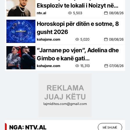
Eksploziv te lokali i Noizyt në
Durrës
ntv.al
5,503
08/08/26
Horoskopi për ditën e sotme, 8
gusht 2026
kohajone.com
5,020
08/08/26
”Jarnane po vjen”, Adelina dhe
Gimbo e kanë gati
bashkëpunimin e parë
kohajone.com
15,313
07/08/26
NGA: NTV.AL
MË SHUMË