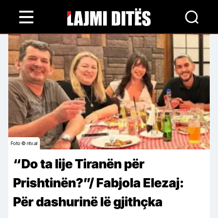
Skip
to
main
content
Foto © ntv.al
“Do ta lije Tiranën për
Prishtinën?”/ Fabjola Elezaj:
Për dashurinë lë gjithçka