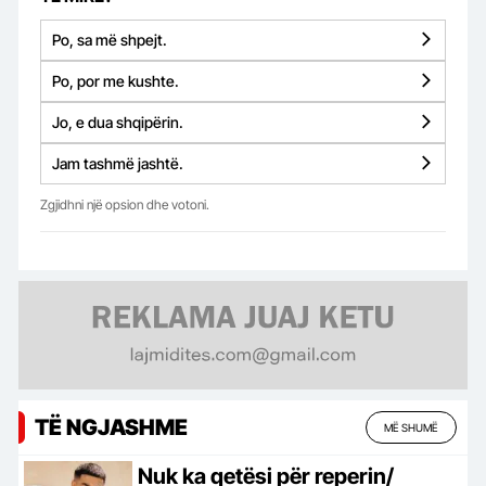
Po, sa më shpejt.
Po, por me kushte.
Jo, e dua shqipërin.
Jam tashmë jashtë.
Zgjidhni një opsion dhe votoni.
TË NGJASHME
MË SHUMË
Nuk ka qetësi për reperin/