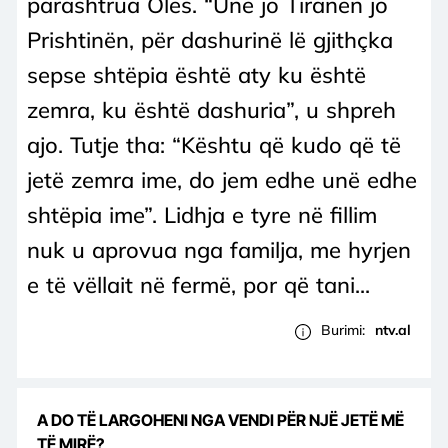
parashtrua Olës. “Unë jo Tiranën jo
Prishtinën, për dashurinë lë gjithçka
sepse shtëpia është aty ku është
zemra, ku është dashuria”, u shpreh
ajo. Tutje tha: “Kështu që kudo që të
jetë zemra ime, do jem edhe unë edhe
shtëpia ime”. Lidhja e tyre në fillim
nuk u aprovua nga familja, me hyrjen
e të vëllait në fermë, por që tani...
Burimi:
ntv.al
A DO TË LARGOHENI NGA VENDI PËR NJË JETË MË
TË MIRË?