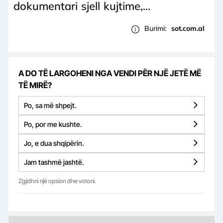
dokumentari sjell kujtime,...
Burimi:
sot.com.al
A DO TË LARGOHENI NGA VENDI PËR NJË JETË MË
TË MIRË?
Po, sa më shpejt.
Po, por me kushte.
Jo, e dua shqipërin.
Jam tashmë jashtë.
Zgjidhni një opsion dhe votoni.