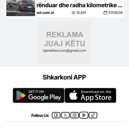
rënduar dhe radha kilometrike e
automjeteve në aksin Tiranë-
sot.com.al
15,841
07/08/26
Elbasan
Shkarkoni APP
Follow Us