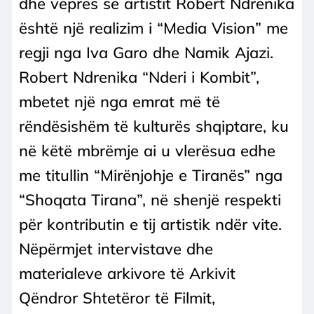
dhe veprës së artistit Robert Ndrenika
është një realizim i “Media Vision” me
regji nga Iva Garo dhe Namik Ajazi.
Robert Ndrenika “Nderi i Kombit”,
mbetet një nga emrat më të
rëndësishëm të kulturës shqiptare, ku
në këtë mbrëmje ai u vlerësua edhe
me titullin “Mirënjohje e Tiranës” nga
“Shoqata Tirana”, në shenjë respekti
për kontributin e tij artistik ndër vite.
Nëpërmjet intervistave dhe
materialeve arkivore të Arkivit
Qëndror Shtetëror të Filmit,