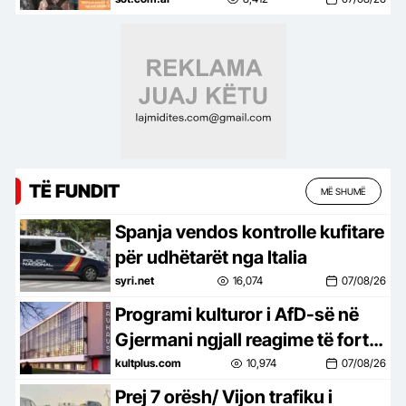
Rezistenca kundër Ramës
vazhdon!
TË FUNDIT
MË SHUMË
Spanja vendos kontrolle kufitare
për udhëtarët nga Italia
syri.net
16,074
07/08/26
Programi kulturor i AfD-së në
Gjermani ngjall reagime të forta
në botën e artit
kultplus.com
10,974
07/08/26
Prej 7 orësh/ Vijon trafiku i