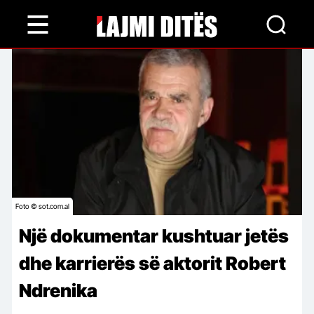
Skip
to
main
content
Foto © sot.com.al
Një dokumentar kushtuar jetës
dhe karrierës së aktorit Robert
Ndrenika