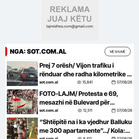
NGA: SOT.COM.AL
MË SHUMË
Prej 7 orësh/ Vijon trafiku i
rënduar dhe radha kilometrike e
automjeteve në aksin Tiranë-
sot.com.al
15,841
07/08/26
Elbasan
FOTO-LAJM/ Protesta e 69,
mesazhi në Bulevard për
Prokurorinë e Posaçme: SPAK,
sot.com.al
12,511
07/08/26
çfarë pret?
“Shtëpitë na i ka vjedhur Balluku
me 300 apartamente”…/ Kola:
sot.com.al
8,412
07/08/26