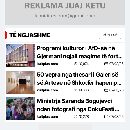
TË NGJASHME
MË SHUMË
Programi kulturor i AfD-së në
Gjermani ngjall reagime të forta
në botën e artit
kultplus.com
10,974
07/08/26
50 vepra nga thesari i Galerisë
së Arteve në Shkodër hapen për
publiku
kultplus.com
18,006
07/08/26
Ministrja Saranda Bogujevci
ndan fotografi nga DokuFesti
dhe uron ekipin për edicionin
kultplus.com
10,278
07/08/26
jubilar