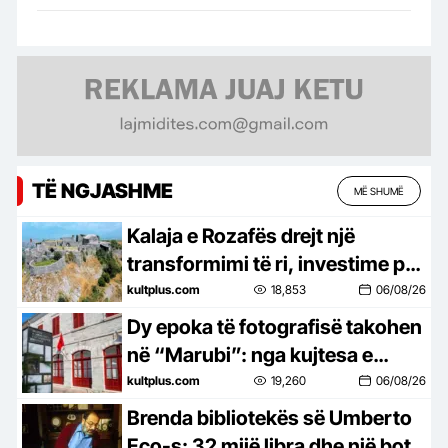
TË NGJASHME
MË SHUMË
Kalaja e Rozafës drejt një
transformimi të ri, investime për
trashëgiminë dhe turizmin
kultplus.com
18,853
06/08/26
Dy epoka të fotografisë takohen
në “Marubi”: nga kujtesa e
Marubëve te eksperimentet e
kultplus.com
19,260
06/08/26
Gjon Milit
Brenda bibliotekës së Umberto
Eco-s: 32 mijë libra dhe një botë