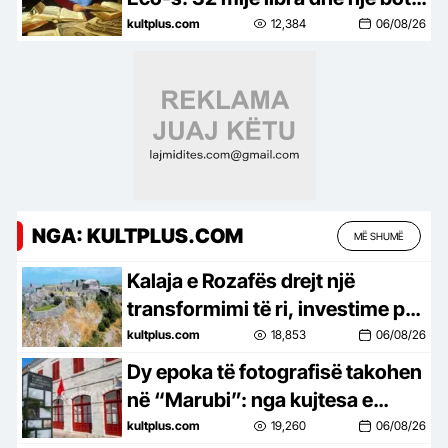
e tërë idesh
kultplus.com
12,384
06/08/26
NGA: KULTPLUS.COM
MË SHUMË
Kalaja e Rozafës drejt një
transformimi të ri, investime për
trashëgiminë dhe turizmin
kultplus.com
18,853
06/08/26
Dy epoka të fotografisë takohen
në “Marubi”: nga kujtesa e
Marubëve te eksperimentet e
kultplus.com
19,260
06/08/26