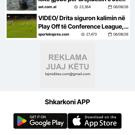
Ski në Zvërnec
sot.com.al
23,364
06/08/26
VIDEO/ Drita siguron kalimin në
Play Off të Conference League, e
mbyll me një ndeshje takimin
sportekspres.com
27,473
06/08/26
kundër Tre Fiorit
Shkarkoni APP