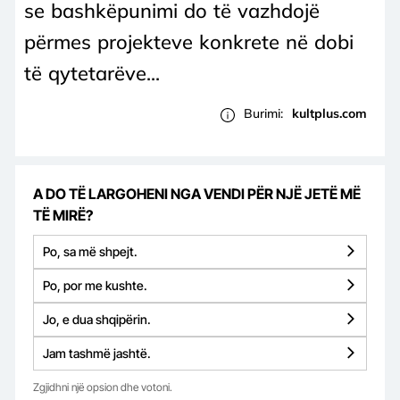
se bashkëpunimi do të vazhdojë
përmes projekteve konkrete në dobi
të qytetarëve...
Burimi:
kultplus.com
A DO TË LARGOHENI NGA VENDI PËR NJË JETË MË
TË MIRË?
Po, sa më shpejt.
Po, por me kushte.
Jo, e dua shqipërin.
Jam tashmë jashtë.
Zgjidhni një opsion dhe votoni.