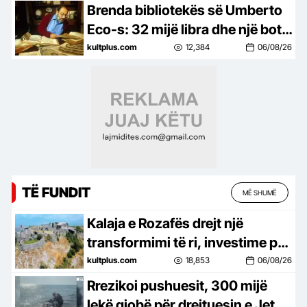
Gjon Milit
Brenda bibliotekës së Umberto
Eco-s: 32 mijë libra dhe një botë
e tërë idesh
kultplus.com
12,384
06/08/26
TË FUNDIT
MË SHUMË
Kalaja e Rozafës drejt një
transformimi të ri, investime për
trashëgiminë dhe turizmin
kultplus.com
18,853
06/08/26
Rrezikoi pushuesit, 300 mijë
lekë gjobë për drejtuesin e Jet