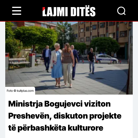
Skip
to
main
content
Foto © kultplus.com
Ministrja Bogujevci viziton
Preshevën, diskuton projekte
të përbashkëta kulturore