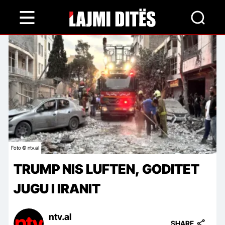
Skip
to
main
content
Foto © ntv.al
TRUMP NIS LUFTEN, GODITET
JUGU I IRANIT
ntv.al
SHARE