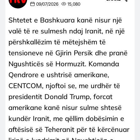
09/07/2026
15,080
Shtetet e Bashkuara kanë nisur një
valë të re sulmesh ndaj Iranit, në një
përshkallëzim të mëtejshëm të
tensioneve në Gjirin Persik dhe pranë
Ngushticës së Hormuzit. Komanda
Qendrore e ushtrisë amerikane,
CENTCOM, njoftoi se, me urdhër të
presidentit Donald Trump, forcat
amerikane kanë nisur sulme shtesë
kundër Iranit, me qëllim dobësimin e
aftësisë së Teheranit për të kërcënuar