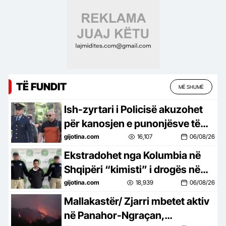
TË FUNDIT
MË SHUMË
Ish-zyrtari i Policisë akuzohet
për kanosjen e punonjësve të
një hoteli në Dhërmi
gijotina.com
16,107
06/08/26
Ekstradohet nga Kolumbia në
Shqipëri “kimisti” i drogës në
Frakull, i dënuar me 14 vite burg
gijotina.com
18,939
06/08/26
Mallakastër/ Zjarri mbetet aktiv
në Panahor-Ngraçan,