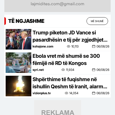
TË NGJASHME
MË SHUMË
Trump piketon JD Vance si
pasardhësin e tij për zgjedhjet
2028
kohajone.com
10,113
06/08/26
Ebola vret më shumë se 300
fëmijë në RD të Kongos
syri.net
11,934
06/08/26
Shpërthime të fuqishme në
ishullin Qeshm të Iranit, alarm
në Gjirin Persik!
vizionplus.tv
14,054
06/08/26