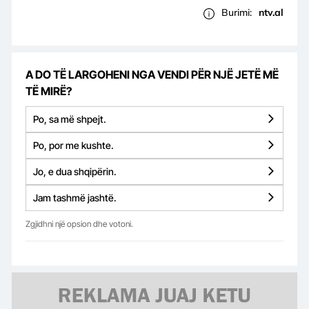
Burimi:
ntv.al
A DO TË LARGOHENI NGA VENDI PËR NJË JETË MË
TË MIRË?
Po, sa më shpejt.
Po, por me kushte.
Jo, e dua shqipërin.
Jam tashmë jashtë.
Zgjidhni një opsion dhe votoni.