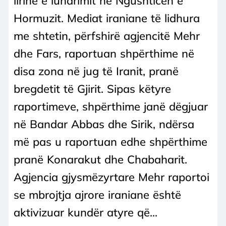
lirinë e lundrimit në Ngushticën e
Hormuzit. Mediat iraniane të lidhura
me shtetin, përfshirë agjencitë Mehr
dhe Fars, raportuan shpërthime në
disa zona në jug të Iranit, pranë
bregdetit të Gjirit. Sipas këtyre
raportimeve, shpërthime janë dëgjuar
në Bandar Abbas dhe Sirik, ndërsa
më pas u raportuan edhe shpërthime
pranë Konarakut dhe Chabaharit.
Agjencia gjysmëzyrtare Mehr raportoi
se mbrojtja ajrore iraniane është
aktivizuar kundër atyre që...