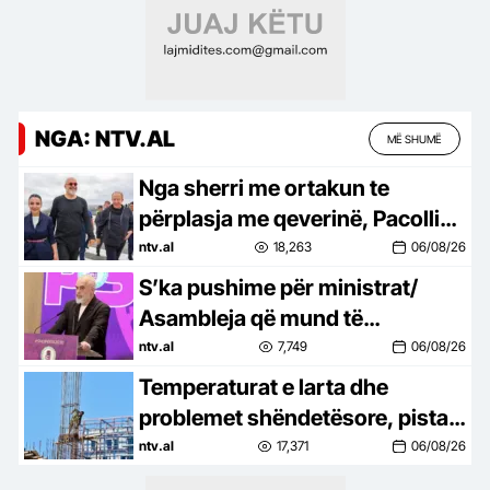
NGA: NTV.AL
MË SHUMË
Nga sherri me ortakun te
përplasja me qeverinë, Pacolli
heq dorëzat: Koha e
ntv.al
18,263
06/08/26
emocioneve ka kaluar
S’ka pushime për ministrat/
Asambleja që mund të
ndryshojë kabinetin
ntv.al
7,749
06/08/26
Temperaturat e larta dhe
problemet shëndetësore, pistat
që po hetohen në Durrës
ntv.al
17,371
06/08/26