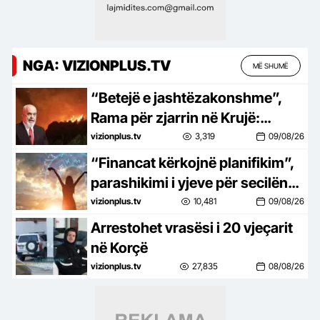
NGA: VIZIONPLUS.TV
MË SHUMË
“Betejë e jashtëzakonshme”,
Rama për zjarrin në Krujë:
Bilanci mund të kishte qenë
vizionplus.tv
3,319
09/08/26
tragjik, siç po ndodh në vende të
“Financat kërkojnë planifikim”,
tjera të Europës
parashikimi i yjeve për secilën
shenjë Horoskopi
vizionplus.tv
10,481
09/08/26
Arrestohet vrasësi i 20 vjeçarit
në Korçë
vizionplus.tv
27,835
08/08/26