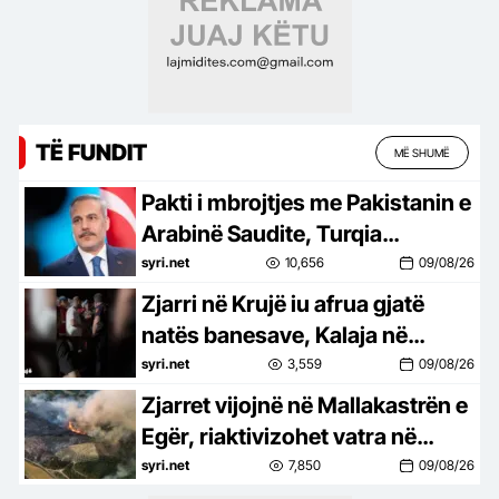
TË FUNDIT
MË SHUMË
Pakti i mbrojtjes me Pakistanin e
Arabinë Saudite, Turqia
dëshiron ta zgjerojë dhe me
syri.net
10,656
09/08/26
vende të tjera
Zjarri në Krujë iu afrua gjatë
natës banesave, Kalaja në
terren: Banorët në ankth, po
syri.net
3,559
09/08/26
luftojnë me flakët
Zjarret vijojnë në Mallakastrën e
Egër, riaktivizohet vatra në
Panahor – flakët avancojnë drejt
syri.net
7,850
09/08/26