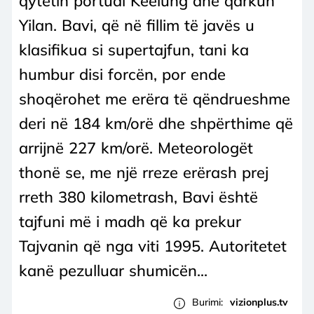
qytetin portual Keelung dhe qarkun
Yilan. Bavi, që në fillim të javës u
klasifikua si supertajfun, tani ka
humbur disi forcën, por ende
shoqërohet me erëra të qëndrueshme
deri në 184 km/orë dhe shpërthime që
arrijnë 227 km/orë. Meteorologët
thonë se, me një rreze erërash prej
rreth 380 kilometrash, Bavi është
tajfuni më i madh që ka prekur
Tajvanin që nga viti 1995. Autoritetet
kanë pezulluar shumicën...
Burimi:
vizionplus.tv