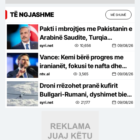
TË NGJASHME
MË SHUMË
Pakti i mbrojtjes me Pakistanin e
Arabinë Saudite, Turqia
dëshiron ta zgjerojë dhe me
syri.net
10,656
09/08/26
vende të tjera
Vance: Kemi bërë progres me
iranianët, fokusi te nafta dhe
Hormuzi
ntv.al
3,565
09/08/26
Droni rrëzohet pranë kufirit
Bullgari-Rumani, dyshimet bien
mbi Ukrainën/ Kievi: Incident i
syri.net
21,177
09/08/26
paqëllimshëm!