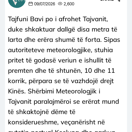
09/07/2026
2,600
Tajfuni Bavi po i afrohet Tajvanit,
duke shkaktuar dallgë disa metra të
larta dhe erëra shumë të forta. Sipas
autoriteteve meteorologjike, stuhia
pritet të godasë veriun e ishullit të
premten dhe të shtunën, 10 dhe 11
korrik, përpara se të vazhdojë drejt
Kinës. Shërbimi Meteorologjik i
Tajvanit paralajmëroi se erërat mund
të shkaktojnë dëme të
konsiderueshme, veçanërisht në