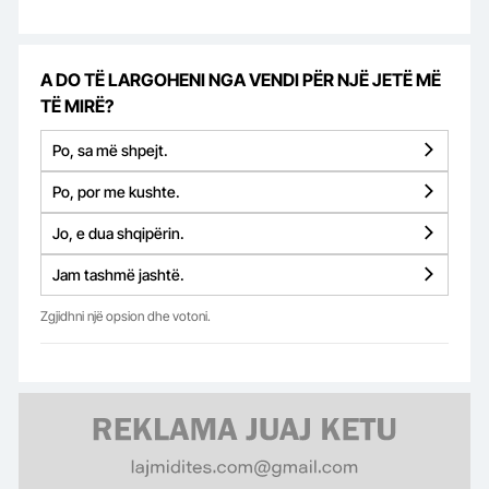
A DO TË LARGOHENI NGA VENDI PËR NJË JETË MË
TË MIRË?
Po, sa më shpejt.
Po, por me kushte.
Jo, e dua shqipërin.
Jam tashmë jashtë.
Zgjidhni një opsion dhe votoni.