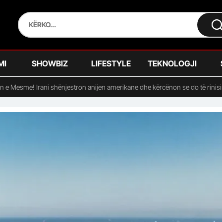
MI
SHOWBIZ
LIFESTYLE
TEKNOLOGJI
jen e Mesme! Irani shënjestron anijen amerikane dhe kërcënon se do të rinisin