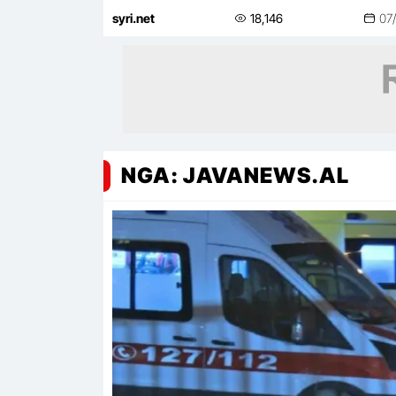
syri.net
18,146
07
NGA: JAVANEWS.AL