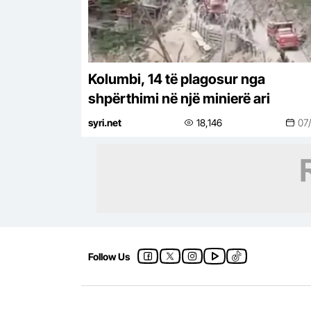
Kolumbi, 14 të plagosur nga
shpërthimi në një minierë ari
syri.net
18,146
07
Follow Us