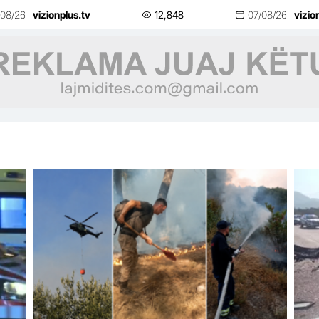
vetë
/08/26
vizionplus.tv
12,848
07/08/26
vizio