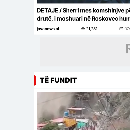
DETAJE / Sherri mes komshinjve p
drutë, i moshuari në Roskovec hu
jetën pasi i biri u përfshi në konflikt
javanews.al
21,281
07
TË FUNDIT