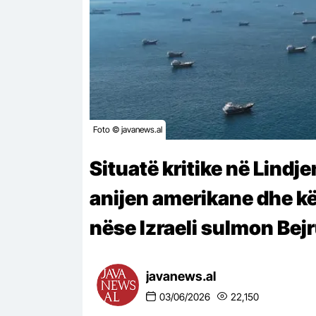
Foto © javanews.al
Situatë kritike në Lindj
anijen amerikane dhe kër
nëse Izraeli sulmon Bejr
javanews.al
03/06/2026
22,150