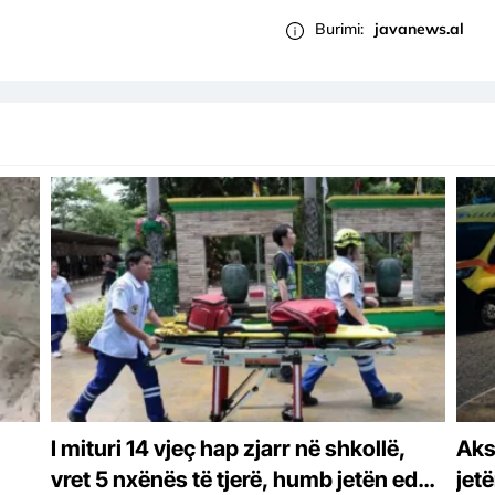
Burimi:
javanews.al
I mituri 14 vjeç hap zjarr në shkollë,
Aks
vret 5 nxënës të tjerë, humb jetën edhe
jet