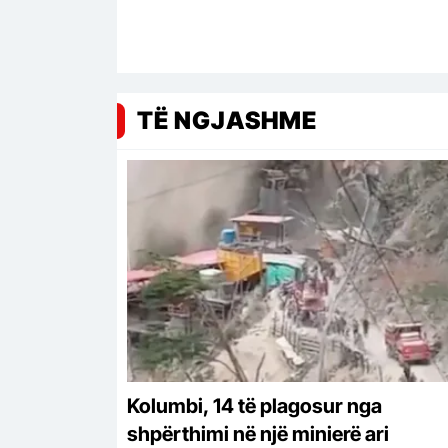
TË NGJASHME
Kolumbi, 14 të plagosur nga
shpërthimi në një minierë ari