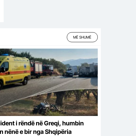
MË SHUMË
ident i rëndë në Greqi, humbin
ën nënë e bir nga Shqipëria