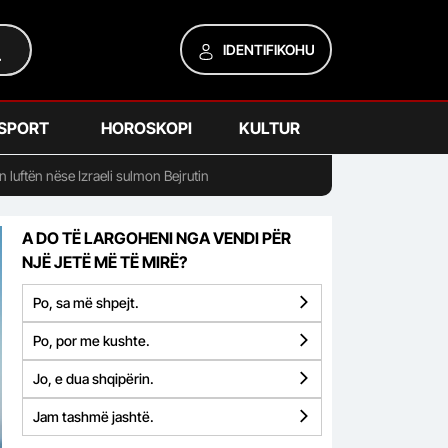
IDENTIFIKOHU
SPORT
HOROSKOPI
KULTUR
 luftën nëse Izraeli sulmon Bejrutin
A DO TË LARGOHENI NGA VENDI PËR
NJË JETË MË TË MIRË?
Po, sa më shpejt.
Po, por me kushte.
Jo, e dua shqipërin.
Jam tashmë jashtë.