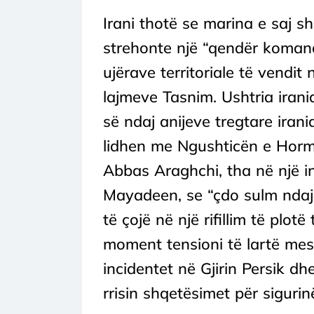
Irani thotë se marina e saj s
strehonte një “qendër komande
ujërave territoriale të vendit
lajmeve Tasnim. Ushtria iran
së ndaj anijeve tregtare irani
lidhen me Ngushticën e Hormuz
Abbas Araghchi, tha në një i
Mayadeen, se “çdo sulm ndaj 
të çojë në një rifillim të plotë
moment tensioni të lartë mes
incidentet në Gjirin Persik d
rrisin shqetësimet për sigurinë