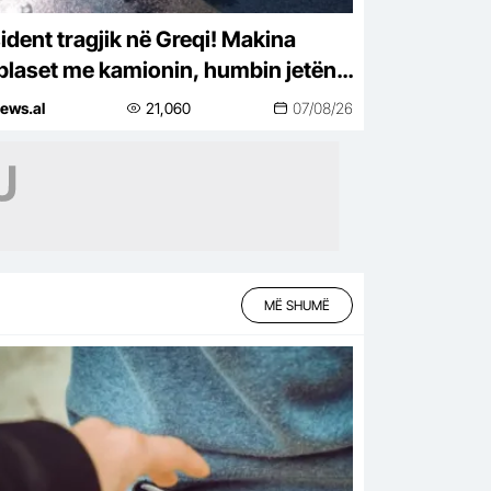
ident tragjik në Greqi! Makina
plaset me kamionin, humbin jetën
ë e bir nga Shqipëria
ews.al
21,060
07/08/26
MË SHUMË