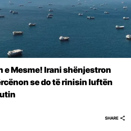
en e Mesme! Irani shënjestron
cënon se do të rinisin luftën
utin
SHARE