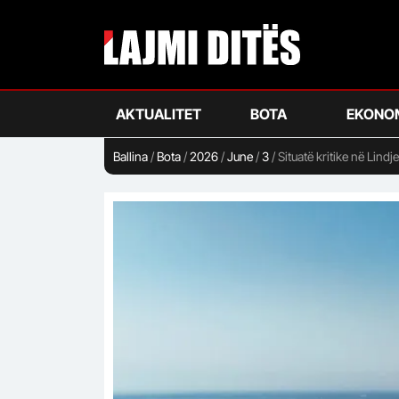
Skip
to
main
content
AKTUALITET
BOTA
EKONO
Ballina
/
Bota
/
2026
/
June
/
3
/
Situatë kritike në Lind