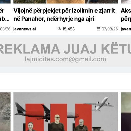
ër
Vijojnë përpjekjet për izolimin e zjarrit
Aks
mbi
në Panahor, ndërhyrje nga ajri
për
nën
/08/26
javanews.al
15,453
07/08/26
javan