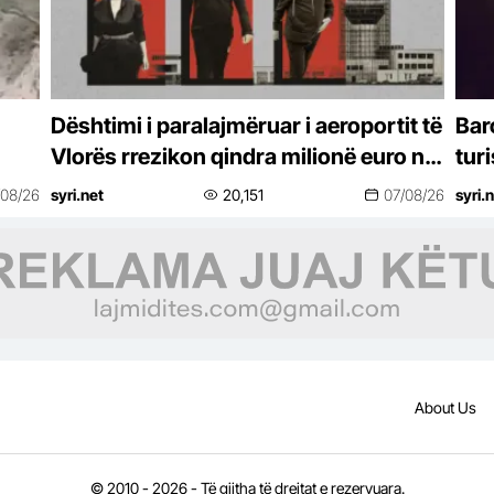
Dështimi i paralajmëruar i aeroportit të
Bar
Vlorës rrezikon qindra milionë euro në
tur
arbitrazh
Vide
/08/26
syri.net
20,151
07/08/26
syri.
About Us
© 2010 - 2026 - Të gjitha të drejtat e rezervuara.