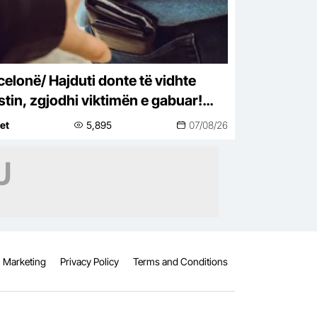
celonë/ Hajduti donte të vidhte
istin, zgjodhi viktimën e gabuar!
oja bën xhiron e rrjetit
net
5,895
07/08/26
Marketing
Privacy Policy
Terms and Conditions