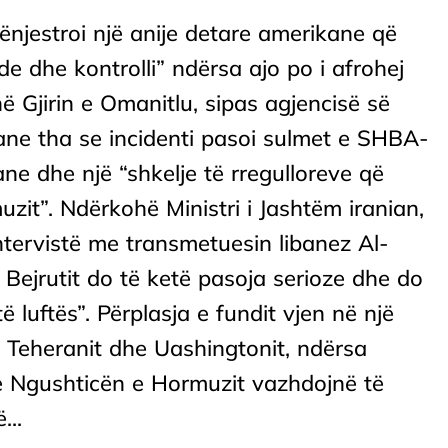
hënjestroi një anije detare amerikane që
 dhe kontrolli” ndërsa ajo po i afrohej
 në Gjirin e Omanitlu, sipas agjencisë së
iane tha se incidenti pasoi sulmet e SHBA-
ane dhe një “shkelje të rregulloreve që
it”. Ndërkohë Ministri i Jashtëm iranian,
ntervistë me transmetuesin libanez Al-
Bejrutit do të ketë pasoja serioze dhe do
 të luftës”. Përplasja e fundit vjen në një
 Teheranit dhe Uashingtonit, ndërsa
he Ngushticën e Hormuzit vazhdojnë të
...