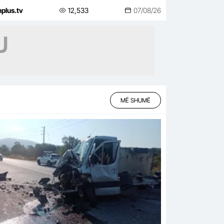
nplus.tv
12,533
07/08/26
MË SHUMË