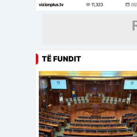
zgjedh sot mes 3 kandidatëve
vizionplus.tv
11,323
08
TË FUNDIT