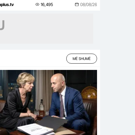
nplus.tv
16,495
08/08/26
MË SHUMË