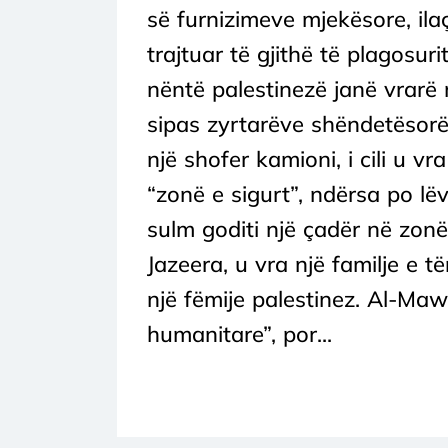
së furnizimeve mjekësore, il
trajtuar të gjithë të plagosuri
nëntë palestinezë janë vrarë 
sipas zyrtarëve shëndetësorë
një shofer kamioni, i cili u vr
“zonë e sigurt”, ndërsa po lëv
sulm goditi një çadër në zon
Jazeera, u vra një familje e t
një fëmije palestinez. Al-Maw
humanitare”, por...