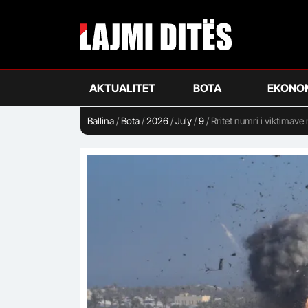
Skip
to
main
content
AKTUALITET
BOTA
EKONO
Ballina
/
Bota
/
2026
/
July
/
9
/
Rritet numri i viktimave