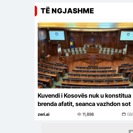
TË NGJASHME
Kuvendi i Kosovës nuk u konstitua
brenda afatit, seanca vazhdon sot
zeri.ai
11,898
08