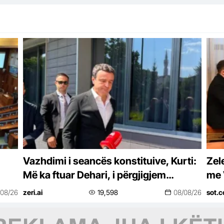
Vazhdimi i seancës konstituive, Kurti:
Zel
Më ka ftuar Dehari, i përgjigjem
me 
pozitivisht
eko
/08/26
zeri.ai
19,598
08/08/26
sot.c