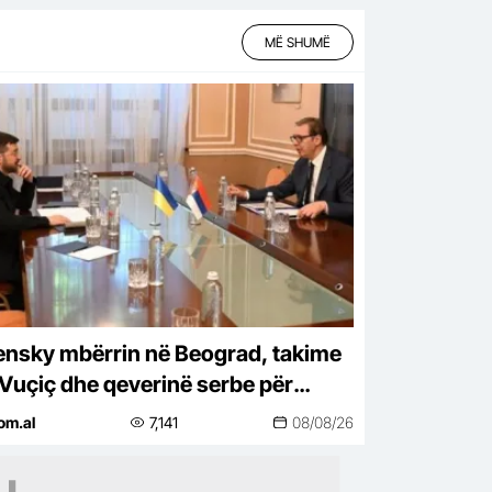
MË SHUMË
ensky mbërrin në Beograd, takime
Vuçiç dhe qeverinë serbe për
nomi, BE-në dhe sigurinë
om.al
7,141
08/08/26