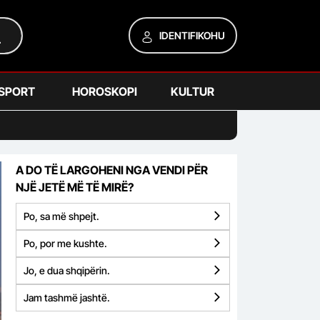
IDENTIFIKOHU
SPORT
HOROSKOPI
KULTUR
A DO TË LARGOHENI NGA VENDI PËR
NJË JETË MË TË MIRË?
Po, sa më shpejt.
Po, por me kushte.
Jo, e dua shqipërin.
Jam tashmë jashtë.