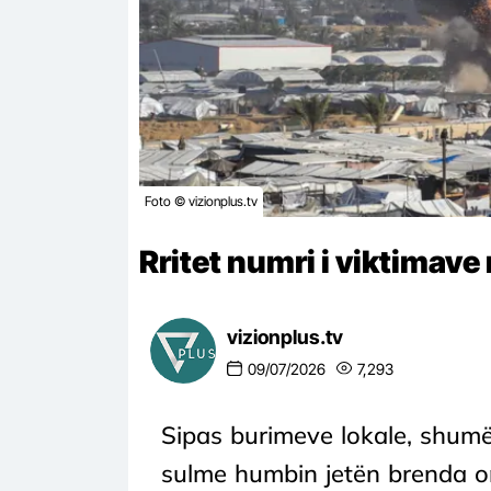
Foto © vizionplus.tv
Rritet numri i viktimave
vizionplus.tv
09/07/2026
7,293
Sipas burimeve lokale, shumë
sulme humbin jetën brenda o