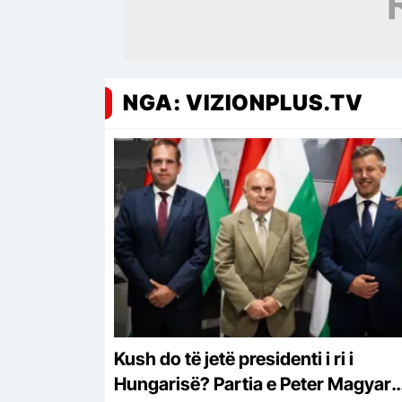
NGA: VIZIONPLUS.TV
Kush do të jetë presidenti i ri i
Hungarisë? Partia e Peter Magyar