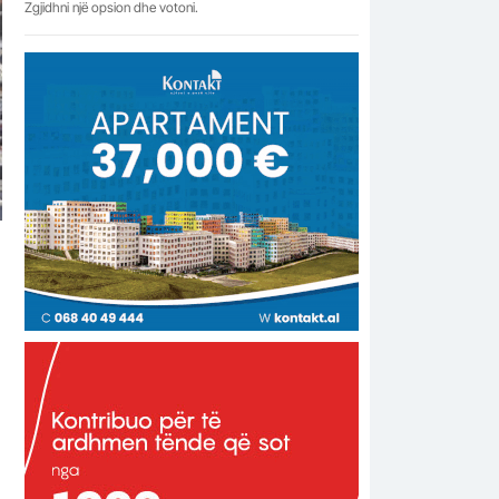
Zgjidhni një opsion dhe votoni.