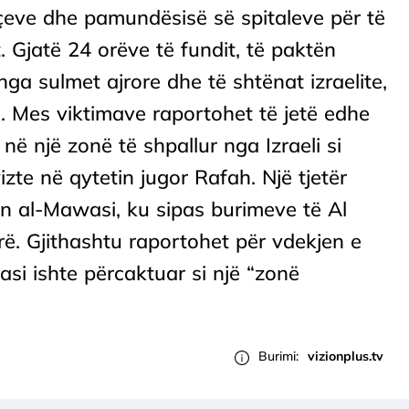
açeve dhe pamundësisë së spitaleve për të
t. Gjatë 24 orëve të fundit, të paktën
nga sulmet ajrore dhe të shtënat izraelite,
. Mes viktimave raportohet të jetë edhe
a në një zonë të shpallur nga Izraeli si
izte në qytetin jugor Rafah. Një tjetër
ën al-Mawasi, ku sipas burimeve të Al
ërë. Gjithashtu raportohet për vdekjen e
asi ishte përcaktuar si një “zonë
Burimi:
vizionplus.tv