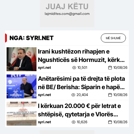
NGA: SYRI.NET
MË SHUMË
Irani kushtëzon rihapjen e
Ngushticës së Hormuzit, kërkon
heqjen e sanksioneve nga SHBA
syri.net
10,501
10/08/26
Anëtarësimi pa të drejta të plota
në BE/ Berisha: Siparin e hapën
Vuçiçi dhe argati i tij Edi Rama
syri.net
20,404
10/08/26
I kërkuan 20.000 € për letrat e
shtëpisë, qytetarja e Vlorës
denoncon Kadastrën te
syri.net
10,626
10/08/26
politikani italian