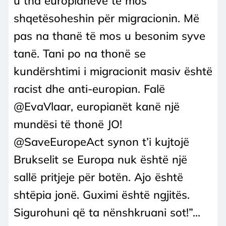
u tha europianëve të mos
shqetësoheshin për migracionin. Më
pas na thanë të mos u besonim syve
tanë. Tani po na thonë se
kundërshtimi i migracionit masiv është
racist dhe anti-europian. Falë
@EvaVlaar, europianët kanë një
mundësi të thonë JO!
@SaveEuropeAct synon t’i kujtojë
Brukselit se Europa nuk është një
sallë pritjeje për botën. Ajo është
shtëpia jonë. Guximi është ngjitës.
Sigurohuni që ta nënshkruani sot!”...