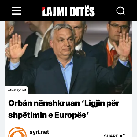
Skip
to
main
content
Foto © syri.net
Orbán nënshkruan ‘Ligjin për
shpëtimin e Europës’
syri.net
SHARE