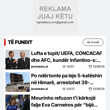
TË FUNDIT
MË SHUMË
Lufta e topit/ UEFA, CONCACAF
dhe AFC, kundër Infantino-s:
Besim i tradhtuar nga
javanews.al
14,107
10/08/26
mashtrimi!
Po ndërtonte pa leje 5-katëshin
në Himarë, arrestohet 39-
vjeçari, në kërkim 3 punonjës të
javanews.al
9,833
10/08/26
IMT-së
Mourinho refuzon t’i kërkojë
falje Eva Carneiros për “bijë