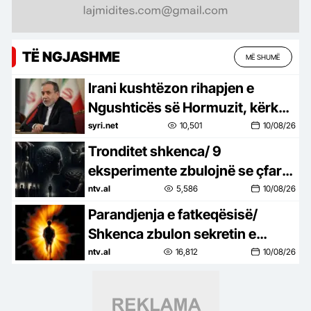
TË NGJASHME
MË SHUMË
Irani kushtëzon rihapjen e
Ngushticës së Hormuzit, kërkon
heqjen e sanksioneve nga SHBA
syri.net
10,501
10/08/26
Tronditet shkenca/ 9
eksperimente zbulojnë se çfarë
fshihet vërtetë brenda njëriut
ntv.al
5,586
10/08/26
Parandjenja e fatkeqësisë/
Shkenca zbulon sekretin e
frikshëm që fshihet në trurin
ntv.al
16,812
10/08/26
tonë