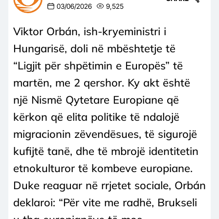
03/06/2026
9,525
Viktor Orbán, ish-kryeministri i
Hungarisë, doli në mbështetje të
“Ligjit për shpëtimin e Europës” të
martën, me 2 qershor. Ky akt është
një Nismë Qytetare Europiane që
kërkon që elita politike të ndalojë
migracionin zëvendësues, të sigurojë
kufijtë tanë, dhe të mbrojë identitetin
etnokulturor të kombeve europiane.
Duke reaguar në rrjetet sociale, Orbán
deklaroi: “Për vite me radhë, Brukseli