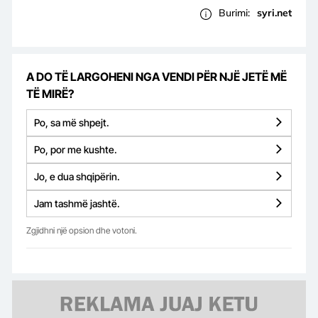
Burimi:
syri.net
A DO TË LARGOHENI NGA VENDI PËR NJË JETË MË
TË MIRË?
Po, sa më shpejt.
Po, por me kushte.
Jo, e dua shqipërin.
Jam tashmë jashtë.
Zgjidhni një opsion dhe votoni.