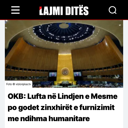
Skip
to
main
content
Foto © vizionplus.tv
OKB: Lufta në Lindjen e Mesme
po godet zinxhirët e furnizimit
me ndihma humanitare