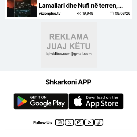
Lamallari dhe Nufi në terren,
apel banorëve pë evakuim
vizionplus.tv
19,948
08/08/26
Shkarkoni APP
Follow Us