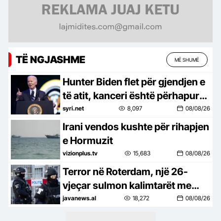
TË NGJASHME
MË SHUMË
Hunter Biden flet për gjendjen e
të atit, kanceri është përhapur
në kocka
syri.net
8,097
08/08/26
Irani vendos kushte për rihapjen
e Hormuzit
vizionplus.tv
15,683
08/08/26
Terror në Roterdam, një 26-
vjeçar sulmon kalimtarët me
thikë dhe tenton një të dytë,
javanews.al
18,272
08/08/26
raportohet për të plagosur!