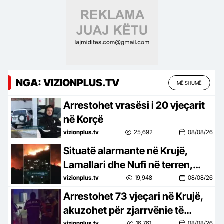
NGA: VIZIONPLUS.TV
MË SHUMË
Arrestohet vrasësi i 20 vjeçarit
në Korçë
vizionplus.tv
25,692
08/08/26
Situatë alarmante në Krujë,
Lamallari dhe Nufi në terren,
apel banorëve pë evakuim
vizionplus.tv
19,948
08/08/26
Arrestohet 73 vjeçari në Krujë,
akuzohet për zjarrvënie të
vizionplus.tv
16,761
08/08/26