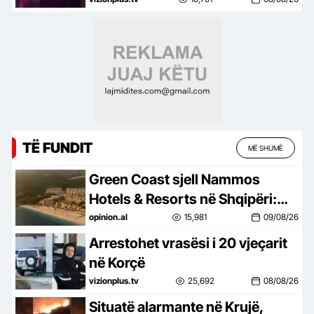
qëllimshme
TË FUNDIT
MË SHUMË
Green Coast sjell Nammos
Hotels & Resorts në Shqipëri:
Destinacion i ri lifestyle
opinion.al
15,981
09/08/26
Arrestohet vrasësi i 20 vjeçarit
në Korçë
vizionplus.tv
25,692
08/08/26
Situatë alarmante në Krujë,