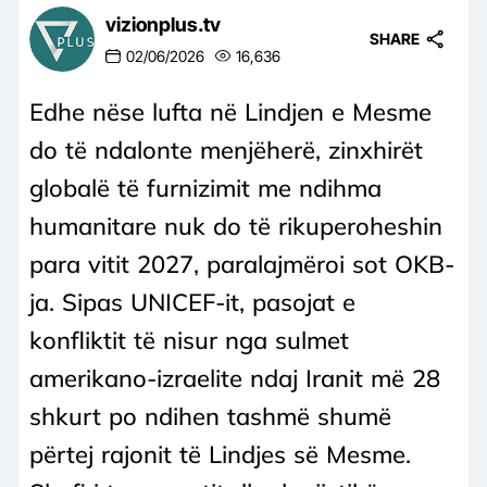
vizionplus.tv
SHARE
02/06/2026
16,636
Edhe nëse lufta në Lindjen e Mesme
do të ndalonte menjëherë, zinxhirët
globalë të furnizimit me ndihma
humanitare nuk do të rikuperoheshin
para vitit 2027, paralajmëroi sot OKB-
ja. Sipas UNICEF-it, pasojat e
konfliktit të nisur nga sulmet
amerikano-izraelite ndaj Iranit më 28
shkurt po ndihen tashmë shumë
përtej rajonit të Lindjes së Mesme.