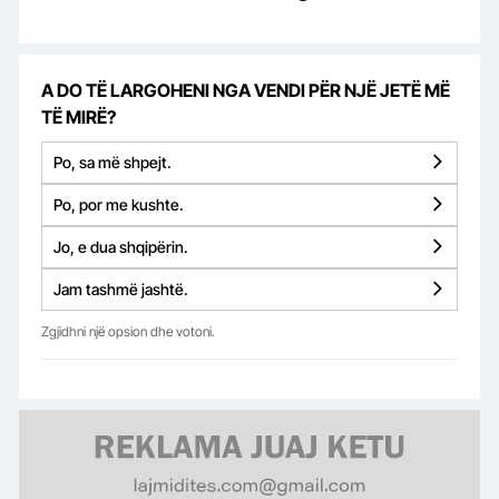
A DO TË LARGOHENI NGA VENDI PËR NJË JETË MË
TË MIRË?
Po, sa më shpejt.
Po, por me kushte.
Jo, e dua shqipërin.
Jam tashmë jashtë.
Zgjidhni një opsion dhe votoni.