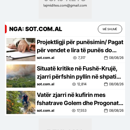
NGA: SOT.COM.AL
MË SHUMË
Projektligji për punësimin/ Pagat
për vendet e lira të punës do
jenë publike, krijohet pasaporta
sot.com.al
7,317
08/08/26
digjitale…
Situatë kritike në Fushë-Krujë,
zjarri përfshin pyllin në shpatin
e malit, rrezikohen 30 banesa
sot.com.al
12,814
08/08/26
Vatër zjarri në kufirin mes
fshatrave Golem dhe Progonat,
flakët në një zonë të vështirë
sot.com.al
17,553
08/08/26
malore