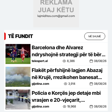
TË FUNDIT
MË SHUMË
Barcelona dhe Alvarez
ndryshojnë strategji për të bërë
realitet transferimin e bujshëm.
telesport.al
8,386
08/08/26
Do të luhet në dy drejtime
Flakët përfshijnë lagjen Abazaj
në Krujë, rrezikohen banesat
dhe bizneset, ndërhyrje nga
gijotina.com
3,914
08/08/26
toka e ajri
Policia e Korçës jep detaje mbi
vrasjen e 20-vjeçarit,
shoqërohen tre të rinj të
gijotina.com
19,968
08/08/26