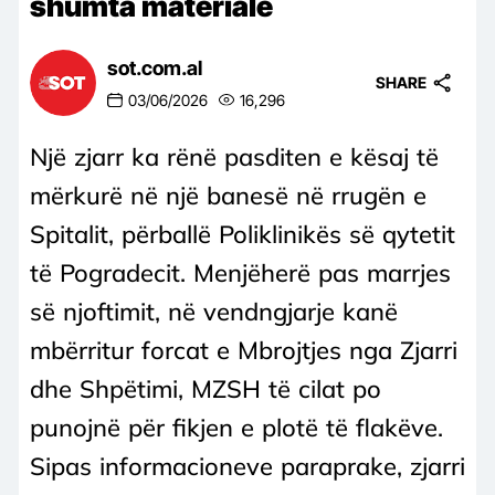
shumta materiale
sot.com.al
SHARE
03/06/2026
16,296
Një zjarr ka rënë pasditen e kësaj të
mërkurë në një banesë në rrugën e
Spitalit, përballë Poliklinikës së qytetit
të Pogradecit. Menjëherë pas marrjes
së njoftimit, në vendngjarje kanë
mbërritur forcat e Mbrojtjes nga Zjarri
dhe Shpëtimi, MZSH të cilat po
punojnë për fikjen e plotë të flakëve.
Sipas informacioneve paraprake, zjarri