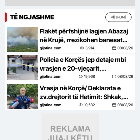
TË NGJASHME
MË SHUMË
Flakët përfshijnë lagjen Abazaj
në Krujë, rrezikohen banesat
dhe bizneset, ndërhyrje nga
gijotina.com
3,914
08/08/26
toka e ajri
Policia e Korçës jep detaje mbi
vrasjen e 20-vjeçarit,
shoqërohen tre të rinj të
gijotina.com
19,968
08/08/26
përfshirë në konflikt
Vrasja në Korçë/ Deklarata e
zv.drejtorit të Hetimit: Shkak,
konflikti i mbartur mes autorit
gijotina.com
10,582
08/08/26
dhe 20-vjeçarit