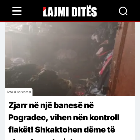
Skip
to
main
content
Foto © sot.com.al
Zjarr në një banesë në
Pogradec, vihen nën kontroll
flakët! Shkaktohen dëme të