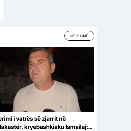
MË SHUMË
rimi i vatrës së zjarrit në
lakastër, kryebashkiaku Ismailaj: