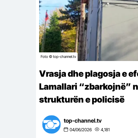
Foto © top-channel.tv
Vrasja dhe plagosja e ef
Lamallari “zbarkojnë” n
strukturën e policisë
top-channel.tv
04/06/2026
4,181