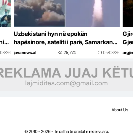
Uzbekistani hyn në epokën
Gjir
ni
hapësinore, sateliti i parë, Samarkand-
Gje
ota
2028, lëshohet në orbitë –
/08/26
javanews.al
25,774
05/08/26
argjir
About Us
© 2010 - 2026 - Të gjitha të drejtat e rezervuara.