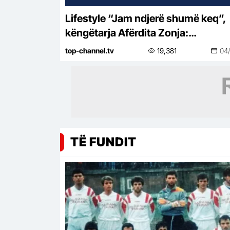
Lifestyle “Jam ndjerë shumë keq”,
këngëtarja Afërdita Zonja:
Parashqevinë nuk e kam takuar në
top-channel.tv
19,381
04
Amerikë. Po të ishte në Shqipëri…
TË FUNDIT