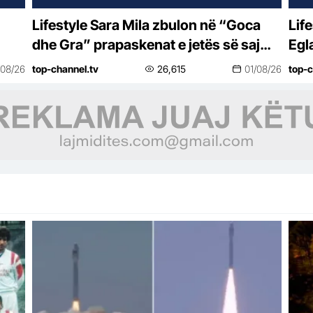
Lifestyle Sara Mila zbulon në “Goca
Lifestyle “Do bë
dhe Gra” prapaskenat e jetës së saj
Egl
politike: Teatër jo i bukur, nuk është aq
vës
/08/26
top-channel.tv
26,615
01/08/26
top-c
tragjike sa duket
se 