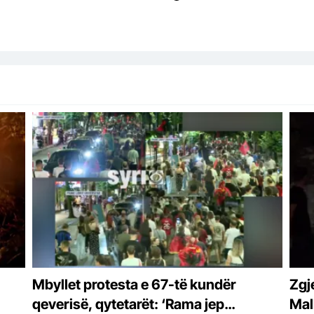
Mbyllet protesta e 67-të kundër
Zgje
qeverisë, qytetarët: ‘Rama jep
Mal