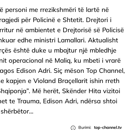
ë personi me rrezikshmëri të lartë në
gjedi për Policinë e Shtetit. Drejtori i
ritur në ambientet e Drejtorisë së Policisë
hkuar edhe ministri Lamallari. Aktualisht
orçës është duke u mbajtur një mbledhje
anit operacional në Maliq, ku mbeti i vrarë
plagos Edison Adri. Siç mëson Top Channel,
e kapjen e Violand Braçellarit ishin rreth
“Shqiponja”. Më herët, Skënder Hita vizitoi
et te Trauma, Edison Adri, ndërsa shtoi
shërbëtor...
Burimi:
top-channel.tv