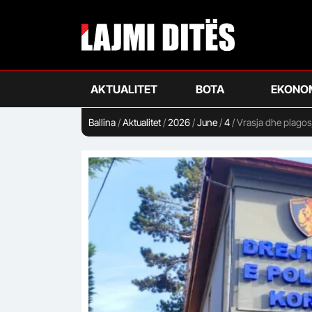
Skip
to
main
content
AKTUALITET
BOTA
EKONO
Ballina
/
Aktualitet
/
2026
/
June
/
4
/
Vrasja dhe plagosj