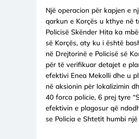
Një operacion për kapjen e nj
qarkun e Korçës u kthye në tra
Policisë Skënder Hita ka mbër
së Korçës, aty ku i është bas
në Drejtorinë e Policisë së K
për të verifikuar detajet e pl
efektivi Enea Mekolli dhe u 
në aksionin për lokalizimin dh
40 forca policie, 6 prej tyre 
efektivin e plagosur që ndodh
se Policia e Shtetit humbi një 