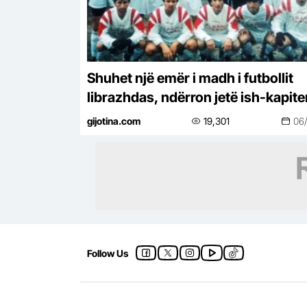
Shuhet një emër i madh i futbollit
librazhdas, ndërron jetë ish-kapite
dhe ish-trajneri i Sopotit, Besnik Ç
gijotina.com
19,301
06
Follow Us