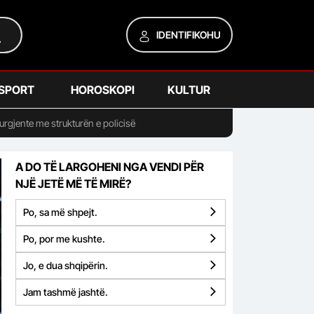
IDENTIFIKOHU
SPORT
HOROSKOPI
KULTUR
urgjente me strukturën e policisë
A DO TË LARGOHENI NGA VENDI PËR
NJË JETË MË TË MIRË?
Po, sa më shpejt.
Po, por me kushte.
Jo, e dua shqipërin.
Jam tashmë jashtë.