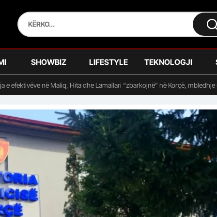
MI
SHOWBIZ
LIFESTYLE
TEKNOLOGJI
a e efektivëve në Maliq, Hita dhe Lamallari “zbarkojnë” në Korçë, mbledhje 