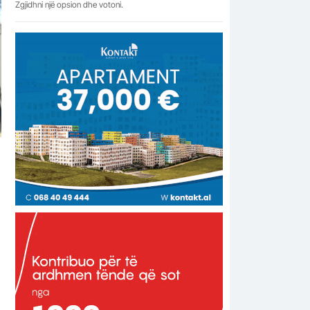
Zgjidhni një opsion dhe votoni.