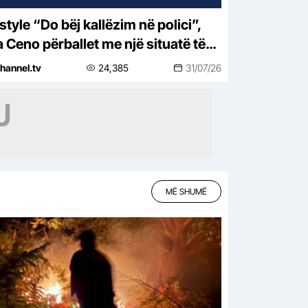
j kallëzim në polici”,
a Ceno përballet me një situatë të
htirë rreziku: Mos më prek damarin
hannel.tv
24,385
31/07/26
nuk të…
MË SHUMË