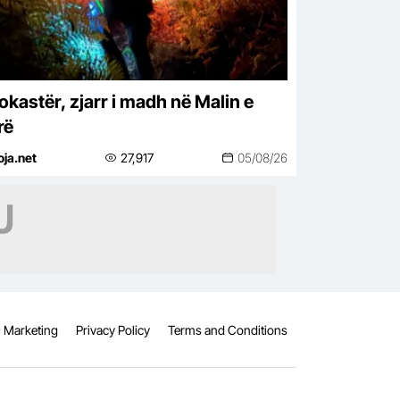
okastër, zjarr i madh në Malin e
rë
oja.net
27,917
05/08/26
Marketing
Privacy Policy
Terms and Conditions