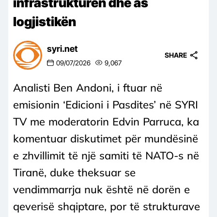
infrastrukturën dhe as
logjistikën
syri.net
SHARE
09/07/2026
9,067
Analisti Ben Andoni, i ftuar në
emisionin ‘Edicioni i Pasdites’ në SYRI
TV me moderatorin Edvin Parruca, ka
komentuar diskutimet për mundësinë
e zhvillimit të një samiti të NATO-s në
Tiranë, duke theksuar se
vendimmarrja nuk është në dorën e
qeverisë shqiptare, por të strukturave