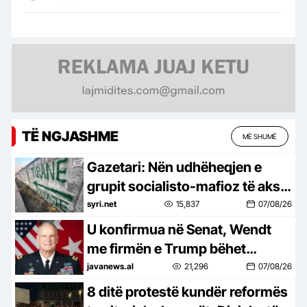
TË NGJASHME
MË SHUMË
Gazetari: Nën udhëheqjen e
grupit socialisto-mafioz të aksit
Rrogozhinë-Peqin-Elbasan,
syri.net
15,837
07/08/26
Kavaja po pushtohet
U konfirmua në Senat, Wendt
me firmën e Trump bëhet
zyrtarisht ambasador në
javanews.al
21,296
07/08/26
Shqipëri
8 ditë protestë kundër reformës