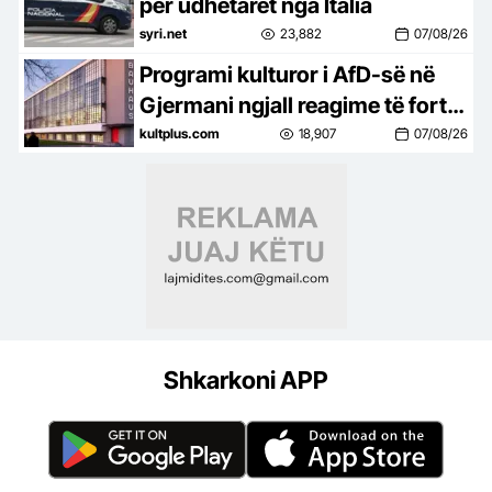
për udhëtarët nga Italia
syri.net
23,882
07/08/26
Programi kulturor i AfD-së në
Gjermani ngjall reagime të forta
në botën e artit
kultplus.com
18,907
07/08/26
Shkarkoni APP