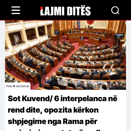
Skip
to
main
content
Foto © sot.com.al
Sot Kuvend/ 6 interpelanca në
rend dite, opozita kërkon
shpjegime nga Rama për