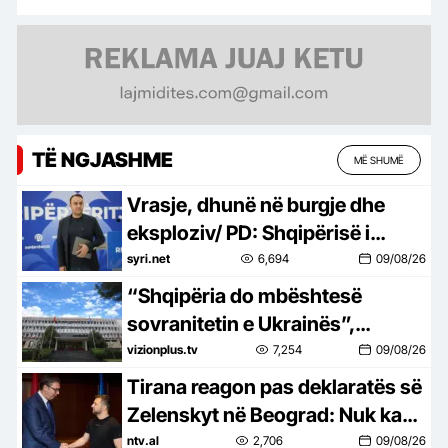
TË NGJASHME
MË SHUMË
Vrasje, dhunë në burgje dhe
eksploziv/ PD: Shqipërisë i
mungon shteti, pas 13 vitesh
syri.net
6,694
09/08/26
Rama s’ofron siguri
“Shqipëria do mbështesë
sovranitetin e Ukrainës”,
Zelensky tha se nuk e njeh
vizionplus.tv
7,254
09/08/26
Kosovën, reagon MEPJ: Nuk
Tirana reagon pas deklaratës së
duhet të ketë keqkuptime
Zelenskyt në Beograd: Nuk ka
paralelizëm mes Kosovës dhe
ntv.al
2,706
09/08/26