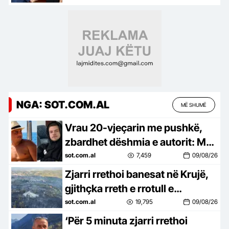
Ukrainës
NGA: SOT.COM.AL
MË SHUMË
Vrau 20-vjeçarin me pushkë,
zbardhet dëshmia e autorit: Më
ngacmoi të dashurën
sot.com.al
7,459
09/08/26
Zjarri rrethoi banesat në Krujë,
gjithçka rreth e rrotull e
shkrumbuar, pasojat që lanë
sot.com.al
19,795
09/08/26
pas flakët
‘Për 5 minuta zjarri rrethoi