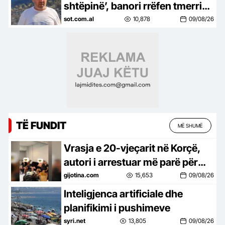
shtëpinë’, banori rrëfen tmerrin
në Krujë: Nëna nuk donte të
sot.com.al
10,878
09/08/26
largohej, nxorëm fëmijët
TË FUNDIT
MË SHUMË
Vrasja e 20-vjeçarit në Korçë,
autori i arrestuar më parë për
plagosje, foto me armë e
gijotina.com
15,653
09/08/26
kanabis
Inteligjenca artificiale dhe
planifikimi i pushimeve
syri.net
13,805
09/08/26