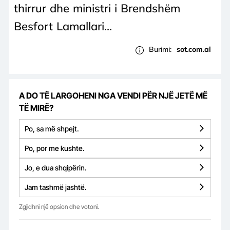
thirrur dhe ministri i Brendshëm
Besfort Lamallari...
Burimi:
sot.com.al
A DO TË LARGOHENI NGA VENDI PËR NJË JETË MË
TË MIRË?
Po, sa më shpejt.
Po, por me kushte.
Jo, e dua shqipërin.
Jam tashmë jashtë.
Zgjidhni një opsion dhe votoni.