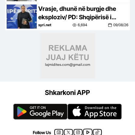
Vrasje, dhunë në burgje dhe
eksploziv/ PD: Shqipërisë i
mungon shteti, pas 13 vitesh
syri.net
6,694
09/08/26
Rama s’ofron siguri
Shkarkoni APP
Follow Us