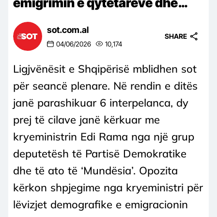
emigrimin e qytetarëve dhe…
sot.com.al
SHARE
04/06/2026
10,174
Ligjvënësit e Shqipërisë mblidhen sot
për seancë plenare. Në rendin e ditës
janë parashikuar 6 interpelanca, dy
prej të cilave janë kërkuar me
kryeministrin Edi Rama nga një grup
deputetësh të Partisë Demokratike
dhe të ato të ‘Mundësia’. Opozita
kërkon shpjegime nga kryeministri për
lëvizjet demografike e emigracionin