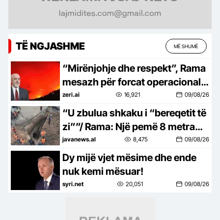
TË NGJASHME
MË SHUMË
“Mirënjohje dhe respekt”, Rama
mesazh për forcat operacionale:
Mbrojtën mes flakëve jetët e
zeri.ai
16,921
09/08/26
banorëve
“U zbulua shkaku i “bereqetit të
zi””/ Rama: Një pemë 8 metra
ishte “varrosur” në kolektorin e
javanews.al
8,475
09/08/26
ujërave të zeza në Kashar
Dy mijë vjet mësime dhe ende
nuk kemi mësuar!
syri.net
20,051
09/08/26