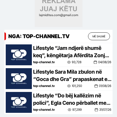
NGA: TOP-CHANNEL.TV
MË SHUMË
Lifestyle “Jam ndjerë shumë
keq”, këngëtarja Afërdita Zonja:
Parashqevinë nuk e kam takuar
top-channel.tv
93,728
04/08/26
në Amerikë. Po të ishte në
Lifestyle Sara Mila zbulon në
Shqipëri…
“Goca dhe Gra” prapaskenat e
jetës së saj politike: Teatër jo i
top-channel.tv
101,250
01/08/26
bukur, nuk është aq tragjike sa
Lifestyle “Do bëj kallëzim në
duket
polici”, Egla Ceno përballet me
një situatë të vështirë rreziku:
top-channel.tv
97,299
31/07/26