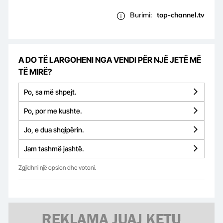
Burimi:
top-channel.tv
A DO TË LARGOHENI NGA VENDI PËR NJË JETË MË
TË MIRË?
Po, sa më shpejt.
Po, por me kushte.
Jo, e dua shqipërin.
Jam tashmë jashtë.
Zgjidhni një opsion dhe votoni.