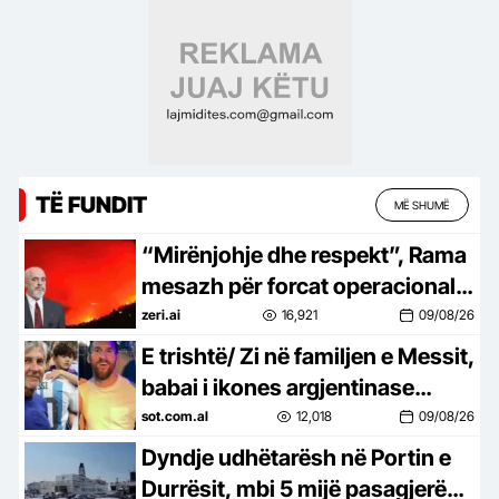
Mos më prek damarin se nuk
të…
TË FUNDIT
MË SHUMË
“Mirënjohje dhe respekt”, Rama
mesazh për forcat operacionale:
Mbrojtën mes flakëve jetët e
zeri.ai
16,921
09/08/26
banorëve
E trishtë/ Zi në familjen e Messit,
babai i ikones argjentinase
ndahet nga jeta në moshën 68-
sot.com.al
12,018
09/08/26
vjeçare
Dyndje udhëtarësh në Portin e
Durrësit, mbi 5 mijë pasagjerë