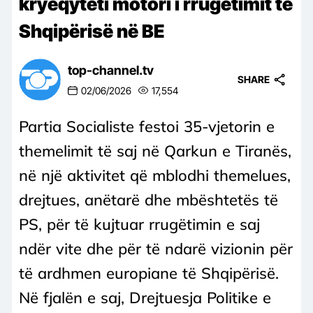
kryeqyteti motori i rrugëtimit të
Shqipërisë në BE
top-channel.tv
SHARE
02/06/2026
17,554
Partia Socialiste festoi 35-vjetorin e
themelimit të saj në Qarkun e Tiranës,
në një aktivitet që mblodhi themelues,
drejtues, anëtarë dhe mbështetës të
PS, për të kujtuar rrugëtimin e saj
ndër vite dhe për të ndarë vizionin për
të ardhmen europiane të Shqipërisë.
Në fjalën e saj, Drejtuesja Politike e