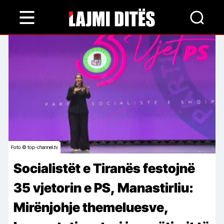
Skip
to
main
content
Foto © top-channel.tv
Socialistët e Tiranës festojnë
35 vjetorin e PS, Manastirliu:
Mirënjohje themeluesve,