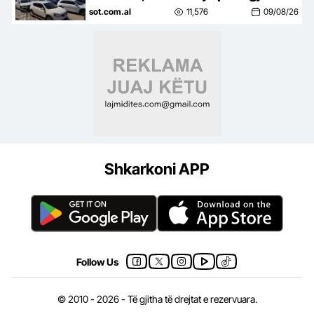
zbarkojnë në pak orë, në
sot.com.al
11,576
09/08/26
mbrëmje priten edhe dy tragete
Shkarkoni APP
Follow Us
© 2010 - 2026 - Të gjitha të drejtat e rezervuara.