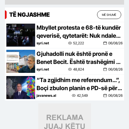
TË NGJASHME
MË SHUMË
Mbyllet protesta e 68-të kundër
qeverisë, qytetarët: Nuk ndalemi
deri në largimin e Ramës
syri.net
52,222
06/08/26
Gjuhadolli nuk është pronë e
Benet Becit. Është trashëgimi e
Shkodrës
syri.net
48,824
06/08/26
“Ta zgjidhim me referendum…”,
Boçi zbulon planin e PD-së për
të penguar uljen e numrit të
javanews.al
42,549
06/08/26
bashkive