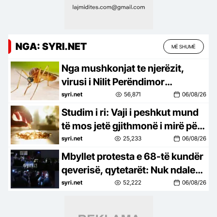
NGA: SYRI.NET
MË SHUMË
Nga mushkonjat te njerëzit,
virusi i Nilit Perëndimor
përhapet në 7 vende të Europës,
syri.net
56,871
06/08/26
94 raste në Itali dhe 6 viktima në
Studim i ri: Vaji i peshkut mund
Greqi
të mos jetë gjithmonë i mirë për
trurin, sidomos pas dëmtimeve
syri.net
25,233
06/08/26
Mbyllet protesta e 68-të kundër
qeverisë, qytetarët: Nuk ndalemi
deri në largimin e Ramës
syri.net
52,222
06/08/26