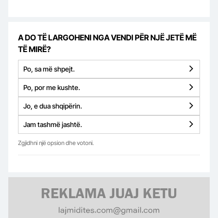
A DO TË LARGOHENI NGA VENDI PËR NJË JETË MË
TË MIRË?
Po, sa më shpejt.
Po, por me kushte.
Jo, e dua shqipërin.
Jam tashmë jashtë.
Zgjidhni një opsion dhe votoni.