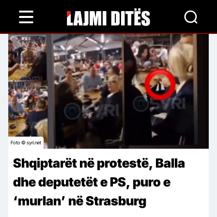
Skip
to
main
content
Foto © syri.net
Shqiptarët në protestë, Balla
dhe deputetët e PS, puro e
‘murlan’ në Strasburg