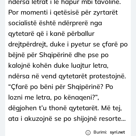
ndërsa letrat i lë hapur mbi tavolinë.
Por momenti i qetësisë për zyrtarët
socialistë është ndërprerë nga
qytetarë që i kanë përballur
drejtpërdrejt, duke i pyetur se çfarë po
bëjnë për Shqipërinë dhe pse po
kalojnë kohën duke luajtur letra,
ndërsa në vend qytetarët protestojnë.
“Çfarë po bëni për Shqipërinë? Po
lozni me letra, po kënaqeni?”,
dëgjohen t’u thonë qytetarët. Më tej,
ata i akuzojnë se po shijojnë resorte...
Burimi:
syri.net