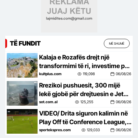
TË FUNDIT
MË SHUMË
Kalaja e Rozafës drejt një
transformimi të ri, investime për
trashëgiminë dhe turizmin
kultplus.com
119,098
06/08/26
Rrezikoi pushuesit, 300 mijë
lekë gjobë për drejtuesin e Jet
Ski në Zvërnec
sot.com.al
125,255
06/08/26
VIDEO/ Drita siguron kalimin në
Play Off të Conference League, e
mbyll me një ndeshje takimin
sportekspres.com
129,033
06/08/26