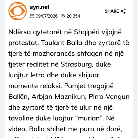
syri.net
SHARE
09/07/2026
20,354
Ndërsa qytetarët në Shqipëri vijojnë
protestat, Taulant Balla dhe zyrtarë të
tjerë të mazhorancës shfaqen në një
tjetër realitet në Strasburg, duke
luajtur letra dhe duke shijuar
momente relaksi. Pamjet tregojnë
Ballën, Arbjan Maznikun, Pirro Vengun
dhe zyrtarë të tjerë të ulur në një
tavolinë duke luajtur “murlan”. Në
video, Balla shihet me puro në dorë,