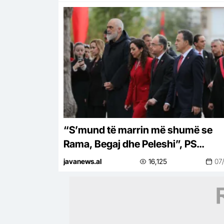
“S’mund të marrin më shumë se
Rama, Begaj dhe Peleshi”, PS
propozon rritjen e pagave të
javanews.al
16,125
07
gjyqtarëve me 0.02%