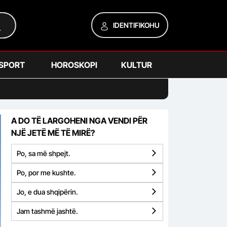
IDENTIFIKOHU
SPORT
HOROSKOPI
KULTUR
A DO TË LARGOHENI NGA VENDI PËR
NJË JETË MË TË MIRË?
Po, sa më shpejt.
Po, por me kushte.
Jo, e dua shqipërin.
Jam tashmë jashtë.