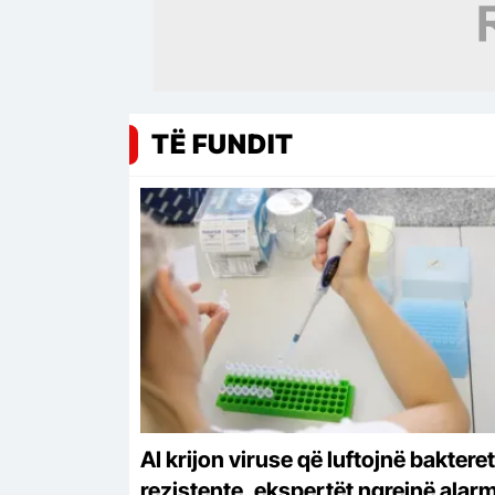
TË FUNDIT
AI krijon viruse që luftojnë bakteret
rezistente, ekspertët ngrejnë alar