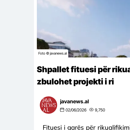
Foto © javanews.al
Shpallet fituesi për riku
zbulohet projekti i ri
javanews.al
02/06/2026
9,750
Fituesi i garës për rikualifiki