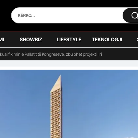
MI
SHOWBIZ
LIFESTYLE
TEKNOLOGJI
ikualifikimin e Pallatit të Kongreseve, zbulohet projekti i ri