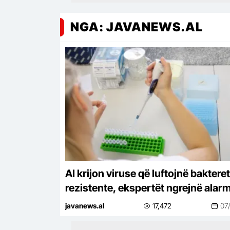
NGA: JAVANEWS.AL
AI krijon viruse që luftojnë bakteret
rezistente, ekspertët ngrejnë alar
për rreziqet e sigurisë
javanews.al
17,472
07