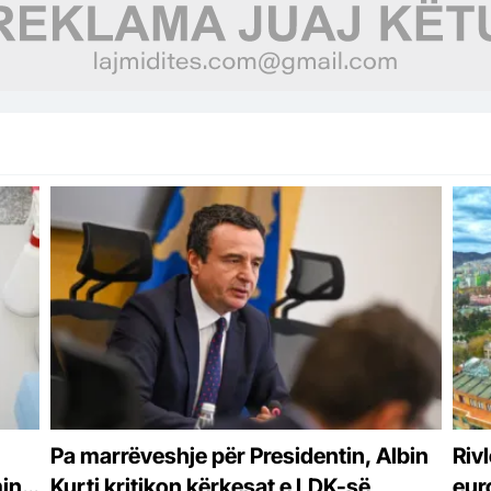
Pa marrëveshje për Presidentin, Albin
Rivl
min
Kurti kritikon kërkesat e LDK-së
eur