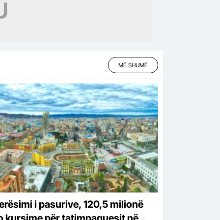
MË SHUMË
erësimi i pasurive, 120,5 milionë
o kursime për tatimpaguesit në