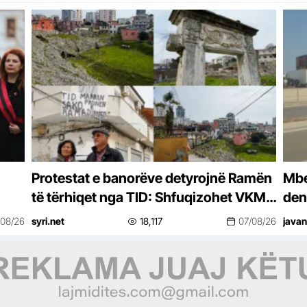
Protestat e banorëve detyrojnë Ramën
Mbe
të tërhiqet nga TID: Shfuqizohet VKM-
den
ja për zonën ku parashikohej projekti
pra
/08/26
syri.net
18,117
07/08/26
javan
në Durrës