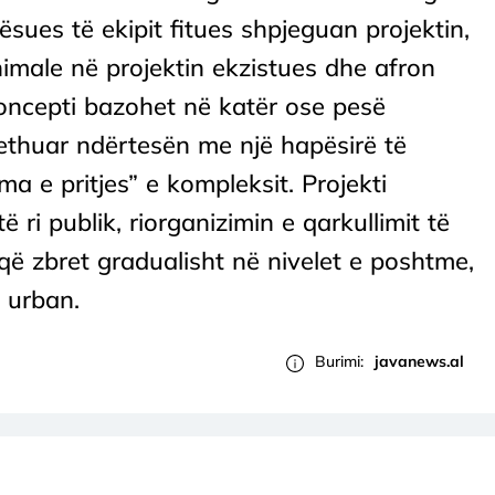
sues të ekipit fitues shpjeguan projektin,
inimale në projektin ekzistues dhe afron
Koncepti bazohet në katër ose pesë
rethuar ndërtesën me një hapësirë të
a e pritjes” e kompleksit. Projekti
të ri publik, riorganizimin e qarkullimit të
ë zbret gradualisht në nivelet e poshtme,
i urban.
Burimi:
javanews.al