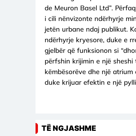
de Meuron Basel Ltd”. Përfaqë
i cili nënvizonte ndërhyrje m
jetën urbane ndaj publikut. 
ndërhyrje kryesore, duke e r
gjelbër që funksionon si “dhom
përfshin krijimin e një sheshi 
këmbësorëve dhe një atrium q
duke krijuar efektin e një pyll
TË NGJASHME