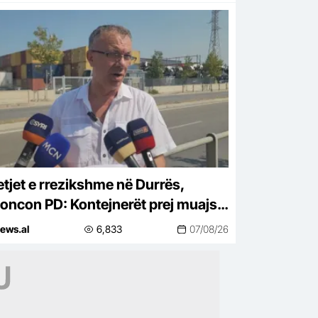
tjet e rrezikshme në Durrës,
oncon PD: Kontejnerët prej muajsh
në zonave të banuara
ews.al
6,833
07/08/26