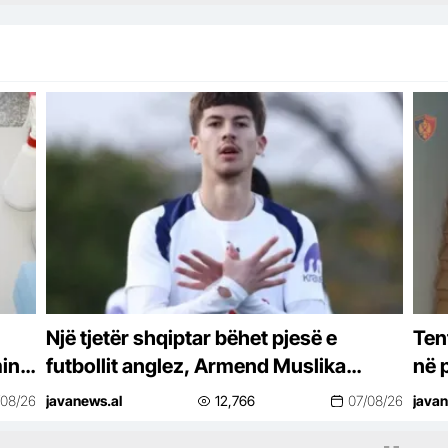
Një tjetër shqiptar bëhet pjesë e
Tent
min
futbollit anglez, Armend Muslika
në 
firmos kontratën e parë profesioniste
/08/26
javanews.al
12,766
07/08/26
javan
me Tottenham