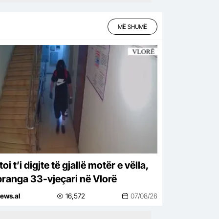
MË SHUMË
oi t’i digjte të gjallë motër e vëlla,
pranga 33-vjeçari në Vlorë
ews.al
16,572
07/08/26