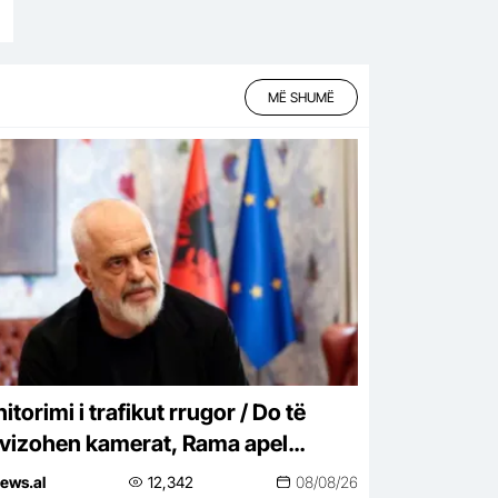
MË SHUMË
torimi i trafikut rrugor / Do të
ivizohen kamerat, Rama apel
jtuesve: Respektoni rregullat
ews.al
12,342
08/08/26