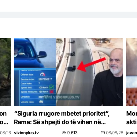
don
“Siguria rrugore mbetet prioritet”,
Moni
ron’
Rama: Së shpejti do të vihen në
akt
funksion kamerat e Qendrës
dre
/08/26
vizionplus.tv
9,613
08/08/26
javan