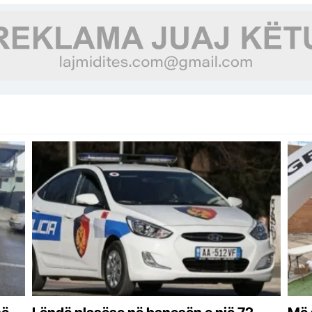
Kombëtare të Monitorimit të Trafikut
Rrugor