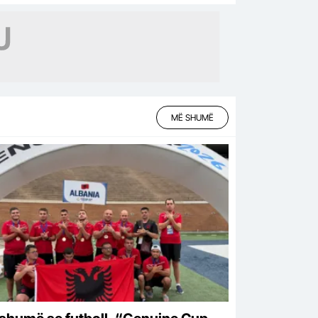
MË SHUMË