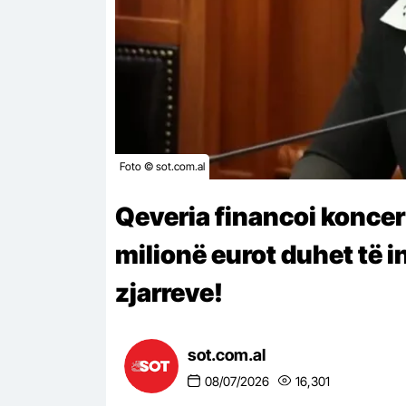
Foto © sot.com.al
Qeveria financoi koncer
milionë eurot duhet të 
zjarreve!
sot.com.al
08/07/2026
16,301