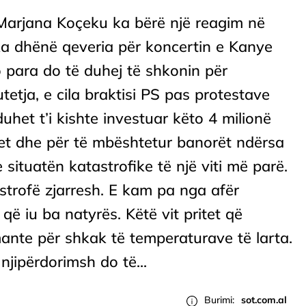
Marjana Koçeku ka bërë një reagim në
 ka dhënë qeveria për koncertin e Kanye
 para do të duhej të shkonin për
tetja, e cila braktisi PS pas protestave
uhet t’i kishte investuar këto 4 milionë
ret dhe për të mbështetur banorët ndërsa
 situatën katastrofike të një viti më parë.
astrofë zjarresh. E kam pa nga afër
ë iu ba natyrës. Këtë vit pritet që
mante për shkak të temperaturave të larta.
 njipërdorimsh do të...
Burimi:
sot.com.al