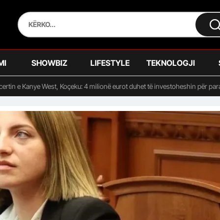
MI
SHOWBIZ
LIFESTYLE
TEKNOLOGJI
certin e Kanye West, Koçeku: 4 milionë eurot duhet të investoheshin për par