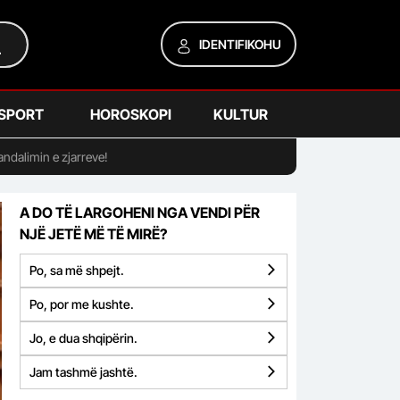
IDENTIFIKOHU
SPORT
HOROSKOPI
KULTUR
andalimin e zjarreve!
A DO TË LARGOHENI NGA VENDI PËR
NJË JETË MË TË MIRË?
Po, sa më shpejt.
Po, por me kushte.
Jo, e dua shqipërin.
Jam tashmë jashtë.