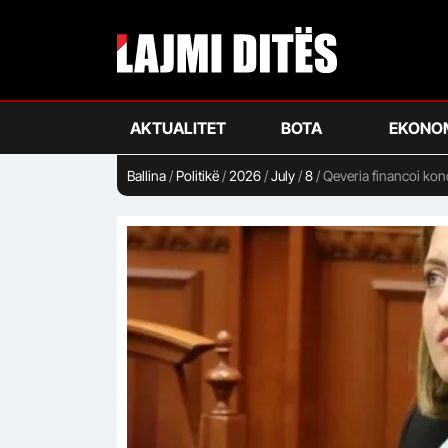
Skip
to
main
content
AKTUALITET
BOTA
EKONO
Ballina
/
Politikë
/
2026
/
July
/
8
/
Qeveria financoi kon