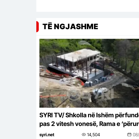
TË NGJASHME
SYRI TV/ Shkolla në Ishëm përfun
pas 2 vitesh vonesë, Rama e ‘përu
online pa asnjë shpjegim
syri.net
14,504
08