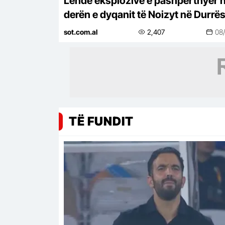
Lëndë eksplozive e pashpërthyer 
derën e dyqanit të Noizyt në Durrës
policia nis hetimet për ngjarjen
sot.com.al
2,407
08
TË FUNDIT