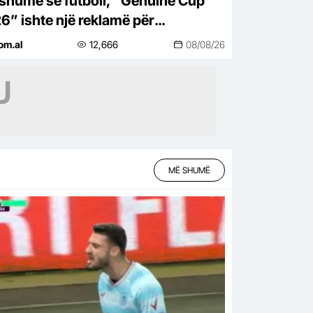
shumë se futboll, “Genuine Cup
6” ishte një reklamë për
ipërinë
om.al
12,666
08/08/26
MË SHUMË