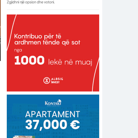
Zgjidhni një opsion dhe votoni.