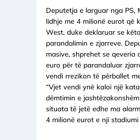
Deputetja e larguar nga PS, 
lidhje me 4 milionë eurot që
West, duke deklaruar se këto
parandalimin e zjarreve. Depu
masive, shprehet se qeveria d
euro për të parandaluar zjar
vendi rrezikon të përballet me
“Vjet vendi ynë kaloi një kat
dëmtimin e jashtëzakonshëm q
situata të jetë edhe ma alar
4 milionë eurot e nji stadiumi