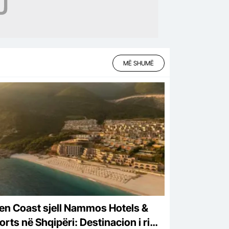
MË SHUMË
en Coast sjell Nammos Hotels &
rts në Shqipëri: Destinacion i ri