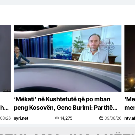
‘Mëkati’ në Kushtetutë që po mban
‘Me
dhe
peng Kosovën, Genc Burimi: Partitë
men
humbëse duan zgjedhje të reja
/08/26
syri.net
14,275
09/08/26
ntv.al