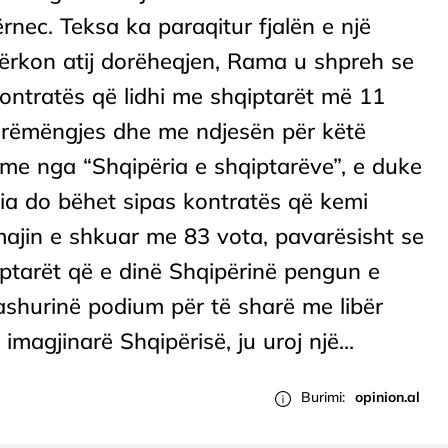
rnec. Teksa ka paraqitur fjalën e një
kërkon atij dorëheqjen, Rama u shpreh se
ontratës që lidhi me shqiptarët më 11
irëmëngjes dhe me ndjesën për këtë
me nga “Shqipëria e shqiptarëve”, e duke
ëria do bëhet sipas kontratës që kemi
majin e shkuar me 83 vota, pavarësisht se
ptarët që e dinë Shqipërinë pengun e
ashurinë podium për të sharë me libër
imagjinarë Shqipërisë, ju uroj një...
Burimi:
opinion.al