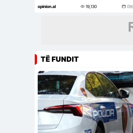
lifestyle
opinion.al
19,130
09
TË FUNDIT