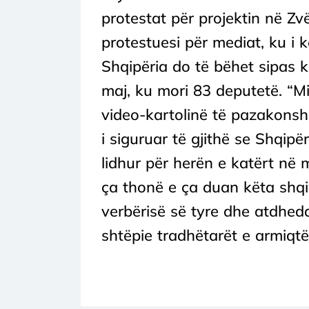
protestat për projektin në Zvë
protestuesi për mediat, ku i 
Shqipëria do të bëhet sipas k
maj, ku mori 83 deputetë. “M
video-kartolinë të pazakonsh
i siguruar të gjithë se Shqip
lidhur për herën e katërt në 
ça thonë e ça duan këta shqi
verbërisë së tyre dhe atdhed
shtëpie tradhëtarët e armiqtë 