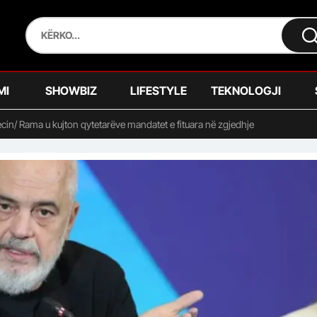
MI
SHOWBIZ
LIFESTYLE
TEKNOLOGJI
cin/ Rama u kujton qytetarëve mandatet e fituara në zgjedhje