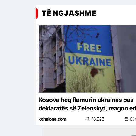
TË NGJASHME
Kosova heq flamurin ukrainas pas
deklaratës së Zelenskyt, reagon e
Shqipëria
kohajone.com
13,923
09