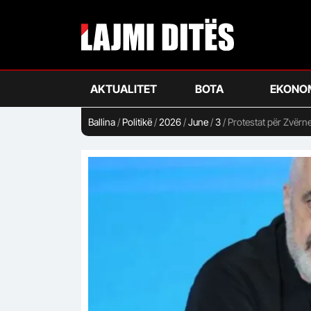
Skip
to
main
content
AKTUALITET
BOTA
EKONO
Ballina
/
Politikë
/
2026
/
June
/
3
/
Protestat për Zvërne