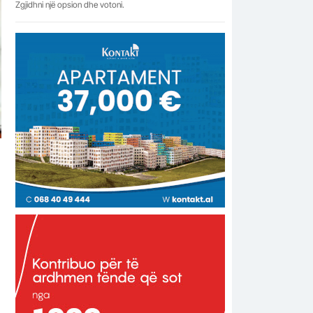
Zgjidhni një opsion dhe votoni.