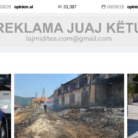
lifestyle
life
/08/26
opinion.al
33,387
08/08/26
opini