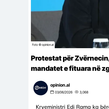
Foto © opinion.al
Protestat për Zvërnecin
mandatet e fituara në z
opinion.al
03/06/2026
3,068
Kryeministri Edi Rama ka bërë