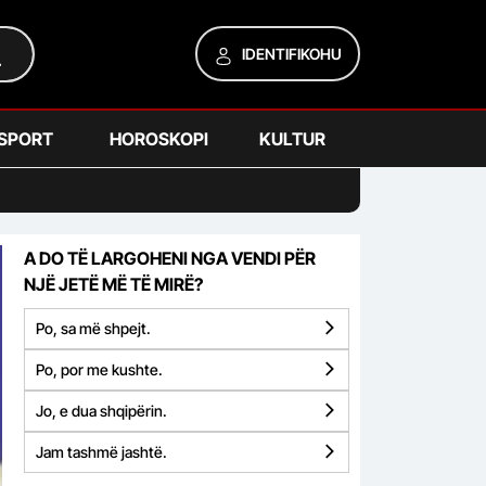
IDENTIFIKOHU
SPORT
HOROSKOPI
KULTUR
A DO TË LARGOHENI NGA VENDI PËR
NJË JETË MË TË MIRË?
Po, sa më shpejt.
Po, por me kushte.
Jo, e dua shqipërin.
Jam tashmë jashtë.