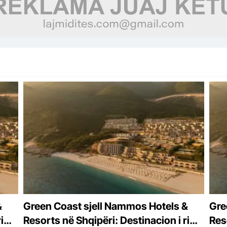
&
Green Coast sjell Nammos Hotels &
Gre
i
Resorts në Shqipëri: Destinacion i ri
Reso