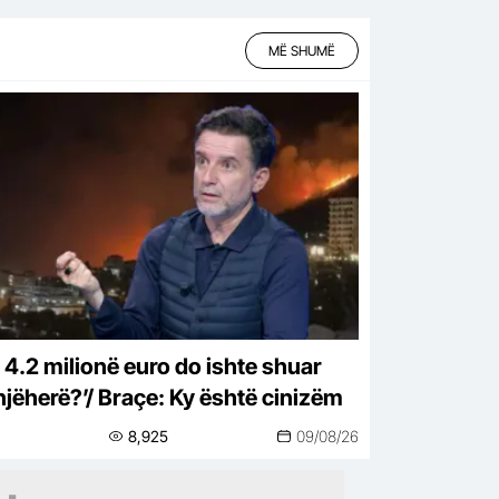
MË SHUMË
 4.2 milionë euro do ishte shuar
jëherë?’/ Braçe: Ky është cinizëm
8,925
09/08/26