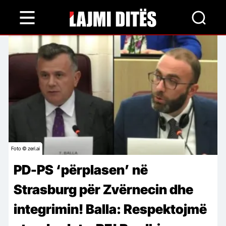
Skip
to
main
content
Foto © zeri.ai
PD-PS ‘përplasen’ në
Strasburg për Zvërnecin dhe
integrimin! Balla: Respektojmë