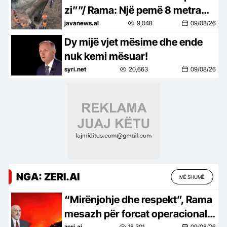
zi””/ Rama: Një pemë 8 metra
ishte “varrosur” në kolektorin e
javanews.al
9,048
09/08/26
ujërave të zeza në Kashar
Dy mijë vjet mësime dhe ende
nuk kemi mësuar!
syri.net
20,663
09/08/26
NGA: ZERI.AI
MË SHUMË
“Mirënjohje dhe respekt”, Rama
mesazh për forcat operacionale:
zeri.ai
18,301
09/08/26