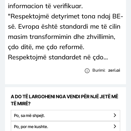
informacion të verifikuar.
"Respektojmë detyrimet tona ndaj BE-
së. Evropa është standardi me të cilin
masim transformimin dhe zhvillimin,
çdo ditë, me çdo reformë.
Respektojmë standardet në çdo...
Burimi:
zeri.ai
A DO TË LARGOHENI NGA VENDI PËR NJË JETË MË
TË MIRË?
Po, sa më shpejt.
Po, por me kushte.