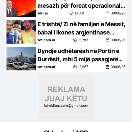
mesazh për forcat operacionale:
Mbrojtën mes flakëve jetët e
zeri.ai
18,301
09/08/26
banorëve
E trishtë/ Zi në familjen e Messit,
babai i ikones argjentinase
ndahet nga jeta në moshën 68-
sot.com.al
13,783
09/08/26
vjeçare
Dyndje udhëtarësh në Portin e
Durrësit, mbi 5 mijë pasagjerë
zbarkojnë në pak orë, në
sot.com.al
12,867
09/08/26
mbrëmje priten edhe dy tragete