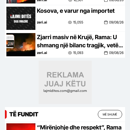
Mbrojtën mes flakëve jetët e
banorëve
Kosova, e varur nga importet
zeri.ai
15,055
09/08/26
Zjarri masiv në Krujë, Rama: U
shmang një bilanc tragjik, vetëm
një magazinë e shkrumbuar
zeri.ai
15,093
09/08/26
TË FUNDIT
MË SHUMË
“Mirënjohje dhe respekt”, Rama