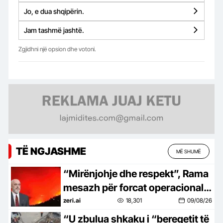
Jo, e dua shqipërin.
Jam tashmë jashtë.
Zgjidhni një opsion dhe votoni.
TË NGJASHME
MË SHUMË
“Mirënjohje dhe respekt”, Rama
mesazh për forcat operacionale:
Mbrojtën mes flakëve jetët e
zeri.ai
18,301
09/08/26
banorëve
“U zbulua shkaku i “bereqetit të