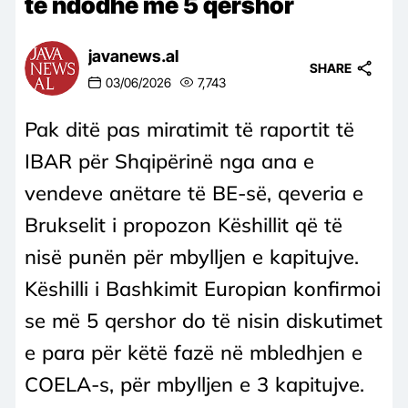
të ndodhë më 5 qershor
javanews.al
SHARE
03/06/2026
7,743
Pak ditë pas miratimit të raportit të
IBAR për Shqipërinë nga ana e
vendeve anëtare të BE-së, qeveria e
Brukselit i propozon Këshillit që të
nisë punën për mbylljen e kapitujve.
Këshilli i Bashkimit Europian konfirmoi
se më 5 qershor do të nisin diskutimet
e para për këtë fazë në mbledhjen e
COELA-s, për mbylljen e 3 kapitujve.