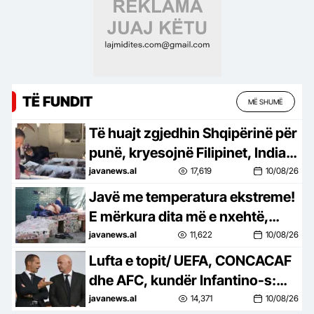
TË FUNDIT
MË SHUMË
Të huajt zgjedhin Shqipërinë për
punë, kryesojnë Filipinet, India
dhe Egjipti
javanews.al
17,619
10/08/26
Javë me temperatura ekstreme!
E mërkura dita më e nxehtë,
termometri ngjitet në 42 gradë
javanews.al
11,622
10/08/26
celsius
Lufta e topit/ UEFA, CONCACAF
dhe AFC, kundër Infantino-s:
Besim i tradhtuar nga
javanews.al
14,371
10/08/26