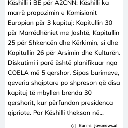
Këshilli i BE për A2CNN: Këshilli ka
marrë propozimin e Komisionit
Europian për 3 kapituj: Kapitullin 30
për Marrëdhëniet me Jashtë, Kapitullin
25 për Shkencën dhe Kërkimin, si dhe
Kapitullin 26 për Arsimin dhe Kulturën.
Diskutimi i parë është planifikuar nga
COELA më 5 qershor. Sipas burimeve,
qeveria shqiptare po shpreson që disa
kapituj të mbyllen brenda 30
qershorit, kur përfundon presidenca
qipriote. Por Këshilli thekson në...
Burimi:
javanews.al