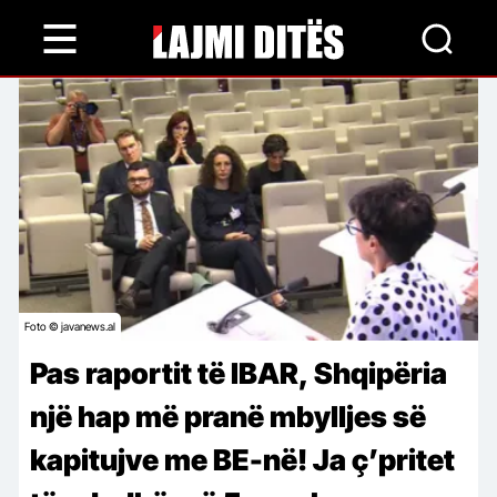
Skip
to
main
content
Foto © javanews.al
Pas raportit të IBAR, Shqipëria
një hap më pranë mbylljes së
kapitujve me BE-në! Ja ç’pritet