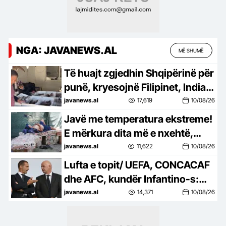
NGA: JAVANEWS.AL
MË SHUMË
Të huajt zgjedhin Shqipërinë për
punë, kryesojnë Filipinet, India
dhe Egjipti
javanews.al
17,619
10/08/26
Javë me temperatura ekstreme!
E mërkura dita më e nxehtë,
termometri ngjitet në 42 gradë
javanews.al
11,622
10/08/26
celsius
Lufta e topit/ UEFA, CONCACAF
dhe AFC, kundër Infantino-s:
Besim i tradhtuar nga
javanews.al
14,371
10/08/26
mashtrimi!