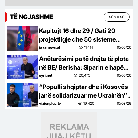
TË NGJASHME
MË SHUMË
Kapitujt 16 dhe 29 / Gati 20
projektligje dhe 50 sisteme
transmetimi të dhënash
javanews.al
11,414
10/08/26
Anëtarësimi pa të drejta të plota
në BE/ Berisha: Siparin e hapën
Vuçiçi dhe argati i tij Edi Rama
syri.net
20,475
10/08/26
“Populli shqiptar dhe i Kosovës
janë solidarizuar me Ukrainën”,
Berisha për deklaratën e
vizionplus.tv
19,420
10/08/26
Zelenskyt: E pavend, nuk e
harrojmë