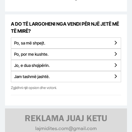
A DO TË LARGOHENI NGA VENDI PËR NJË JETË MË
TË MIRË?
Po, sa më shpejt.
Po, por me kushte.
Jo, e dua shqipërin.
Jam tashmë jashtë.
Zgjidhni një opsion dhe votoni.