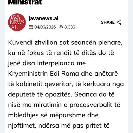
Ministrat
javanews.al
SHARE
04/06/2026
8,336
Kuvendi zhvillon sot seancën plenare,
ku në fokus të rendit të ditës do të
jenë disa interpelanca me
Kryeministrin Edi Rama dhe anëtarë
të kabinetit qeveritar, të kërkuara nga
deputetë të opozitës. Seanca do të
nisë me miratimin e procesverbalit të
mbledhjes së mëparshme dhe
njoftimet, ndërsa më pas pritet të