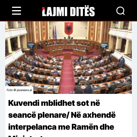
Skip
to
main
content
Foto © javanews.al
Kuvendi mblidhet sot në
seancë plenare/ Në axhendë
interpelanca me Ramën dhe