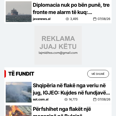
energjinë e erës me kapacitet 16
Diplomacia nuk po bën punë, tre
MW
fronte me alarm të kuq:
Shpërthime në Hormuz, sulme
javanews.al
3,495
07/08/26
të reja në Jemen dhe ndaj
anijeve në Odessa
TË FUNDIT
MË SHUMË
Shqipëria në flakë nga veriu në
jug, IGJEO: Kujdes në fundjavë,
rrezik i lartë për zjarre në 8
sot.com.al
14,773
07/08/26
qarqe
Përfshihet nga flakët një