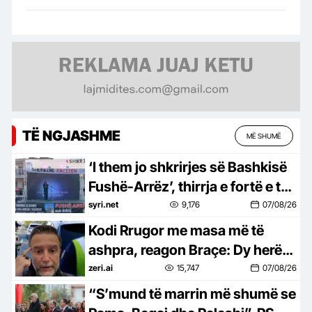
TË NGJASHME
MË SHUMË
‘I them jo shkrirjes së Bashkisë
Fushë-Arrëz’, thirrja e fortë e të
resë: Mos na detyroni të
syri.net
9,176
07/08/26
braktisim vendlindjen
Kodi Rrugor me masa më të
ashpra, reagon Braçe: Dy herë
janë boll për të vrarë…jo pasurim
zeri.ai
15,747
07/08/26
për policët
“S’mund të marrin më shumë se