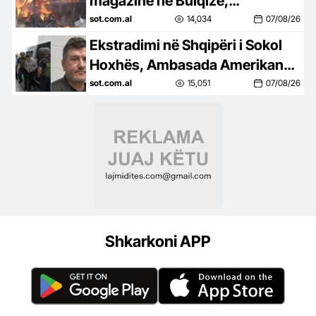
magazinë në Bulqizë,
rrezikohen edhe dy banesat
sot.com.al
14,034
07/08/26
pranë saj
Ekstradimi në Shqipëri i Sokol
Hoxhës, Ambasada Amerikane:
SHBA nuk është strehë për ata
sot.com.al
15,051
07/08/26
që keqpërdorin emigracionin…
Shkarkoni APP