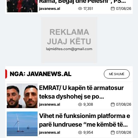
Rama, Begaj dhe Peleshi”, PS
propozon rritjen e pagave të
javanews.al
17,351
07/08/26
gjyqtarëve me 0.02%
NGA: JAVANEWS.AL
MË SHUMË
EMRAT/ U kapën të armatosur
teksa dyshohej se po
përgatisnin atentat me pagesë,
javanews.al
9,308
07/08/26
Gjykata liron 3 nga pesë të
Vihet në funksionim platforma e
arrestuarit!
parë lundruese “me këmbë të
tendosura” në botë për
javanews.al
9,954
07/08/26