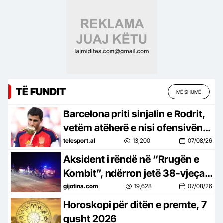
e ngjarjes dhe çfarë dyshohet
TË FUNDIT
MË SHUMË
Barcelona priti sinjalin e Rodrit,
vetëm atëherë e nisi ofensivën
për mesfushorin
telesport.al
13,200
07/08/26
Aksident i rëndë në “Rrugën e
Kombit”, ndërron jetë 38-vjeçari
nga Kosova
gijotina.com
19,628
07/08/26
Horoskopi për ditën e premte, 7
gusht 2026