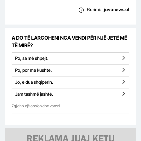
Burimi:
javanews.al
A DO TË LARGOHENI NGA VENDI PËR NJË JETË MË
TË MIRË?
Po, sa më shpejt.
Po, por me kushte.
Jo, e dua shqipërin.
Jam tashmë jashtë.
Zgjidhni një opsion dhe votoni.