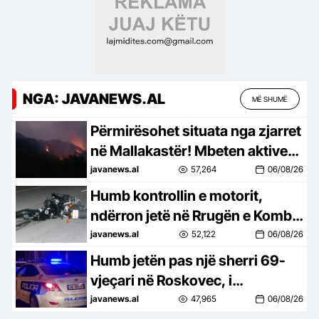
NGA: JAVANEWS.AL
MË SHUMË
Përmirësohet situata nga zjarret
në Mallakastër! Mbeten aktive
10 vatra nga veriu në jug
javanews.al
57,264
06/08/26
Humb kontrollin e motorit,
ndërron jetë në Rrugën e Kombit
shqiptari nga Kosova
javanews.al
52,122
06/08/26
Humb jetën pas një sherri 69-
vjeçari në Roskovec, i
pranishëm edhe i biri! Dinamika
javanews.al
47,965
06/08/26