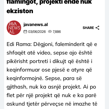
flamingot, projekti ende nuk
ekziston
javanews.al
SHARE
03/06/2026
7,886
Edi Rama: Dëgjoni, faleminderit që e
shfaqët atë video, sepse ajo është
pikërisht portreti i dikujt që është i
keqinformuar ose pjesë e atyre që
keqinformojnë. Sepse, para së
gjithash, nuk ka asnjë projekt. Ai po
flet për një projekt që nuk e ka parë
askund tjetër përveçse në imazhe të