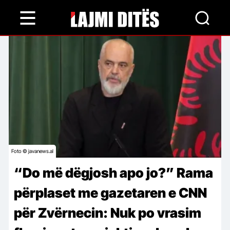
Skip
to
main
content
Foto © javanews.al
“Do më dëgjosh apo jo?” Rama
përplaset me gazetaren e CNN
për Zvërnecin: Nuk po vrasim