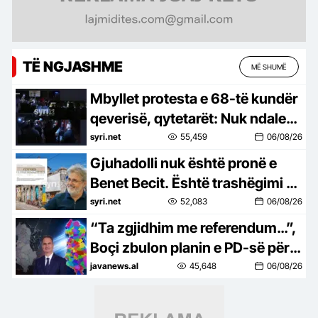
TË NGJASHME
MË SHUMË
Mbyllet protesta e 68-të kundër
qeverisë, qytetarët: Nuk ndalemi
deri në largimin e Ramës
syri.net
55,459
06/08/26
Gjuhadolli nuk është pronë e
Benet Becit. Është trashëgimi e
Shkodrës
syri.net
52,083
06/08/26
“Ta zgjidhim me referendum…”,
Boçi zbulon planin e PD-së për
të penguar uljen e numrit të
javanews.al
45,648
06/08/26
bashkive