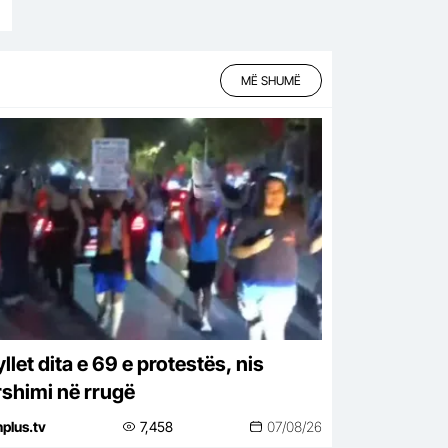
MË SHUMË
let dita e 69 e protestës, nis
shimi në rrugë
nplus.tv
7,458
07/08/26