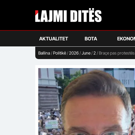
Skip
to
main
content
AKTUALITET
BOTA
EKONO
Ballina
/
Politikë
/
2026
/
June
/
2
/
Braçe pas protestës 