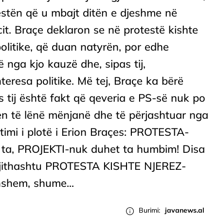
estën që u mbajt ditën e djeshme në
cit. Braçe deklaron se në protestë kishte
politike, që duan natyrën, por edhe
 nga kjo kauzë dhe, sipas tij,
teresa politike. Më tej, Braçe ka bërë
pas tij është fakt që qeveria e PS-së nuk po
hen të lënë mënjanë dhe të përjashtuar nga
imi i plotë i Erion Braçes: PROTESTA-
e ta, PROJEKTI-nuk duhet ta humbim! Disa
et gjithashtu PROTESTA KISHTE NJEREZ-
nshem, shume...
Burimi:
javanews.al