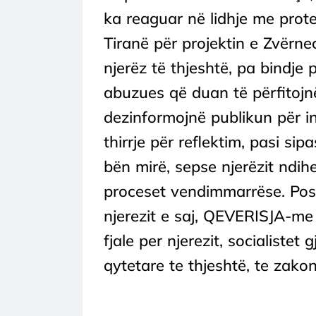
ka reaguar në lidhje me prot
Tiranë për projektin e Zvërne
njerëz të thjeshtë, pa bindje 
abuzues që duan të përfitojnë
dezinformojnë publikun për in
thirrje për reflektim, pasi si
bën mirë, sepse njerëzit ndi
proceset vendimmarrëse. Post
njerezit e saj, QEVERISJA-m
fjale per njerezit, socialist
qytetare te thjeshtë, te zako