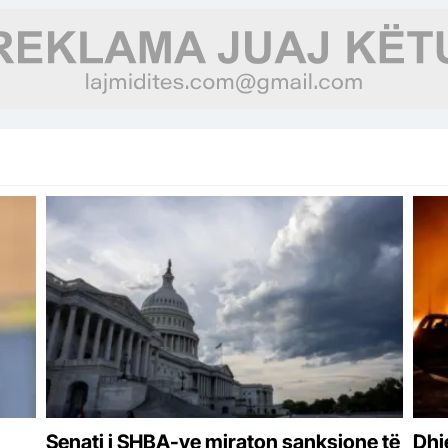
Senati i SHBA-ve miraton sanksione të
Dhj