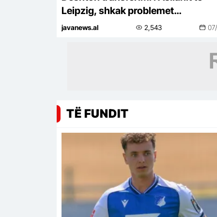
Leipzig, shkak problemet
shëndetësore!
javanews.al
2,543
07
TË FUNDIT