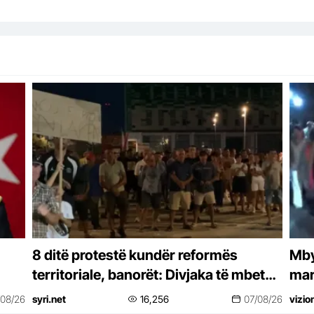
8 ditë protestë kundër reformës
Mbyl
territoriale, banorët: Divjaka të mbetet
mar
bashki, nisin peticionin
/08/26
syri.net
16,256
07/08/26
vizio