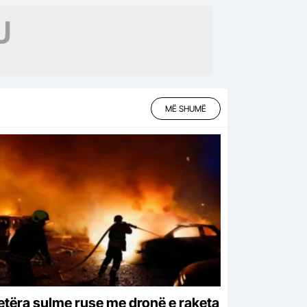
MË SHUMË
etëra sulme ruse me dronë e raketa