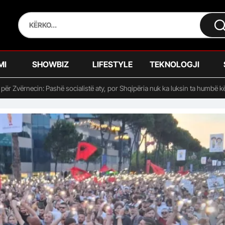
MI
SHOWBIZ
LIFESTYLE
TEKNOLOGJI
për Zvërnecin: Pashë socialistë aty, por Shqipëria nuk ka luksin ta humbë kë