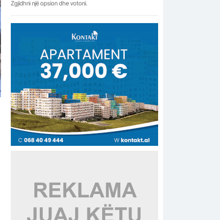
Zgjidhni një opsion dhe votoni.