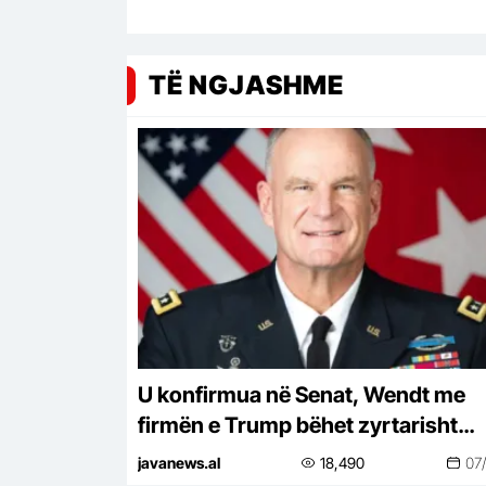
TË NGJASHME
U konfirmua në Senat, Wendt me
firmën e Trump bëhet zyrtarisht
ambasador në Shqipëri
javanews.al
18,490
07