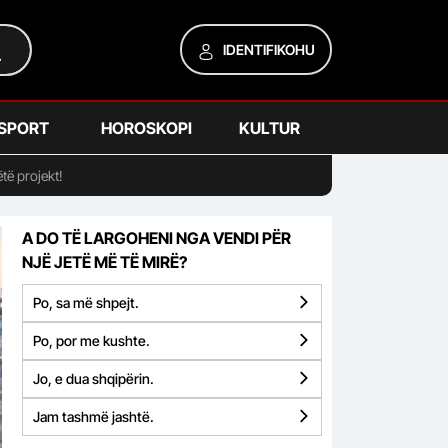
IDENTIFIKOHU
SPORT
HOROSKOPI
KULTUR
të projekt!
A DO TË LARGOHENI NGA VENDI PËR
NJË JETË MË TË MIRË?
Po, sa më shpejt.
Po, por me kushte.
Jo, e dua shqipërin.
Jam tashmë jashtë.