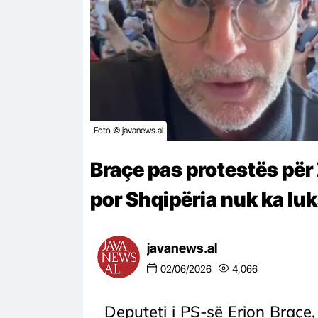
Foto © javanews.al
Braçe pas protestës për 
por Shqipëria nuk ka luk
javanews.al
02/06/2026
4,066
Deputeti i PS-së Erion Braçe,