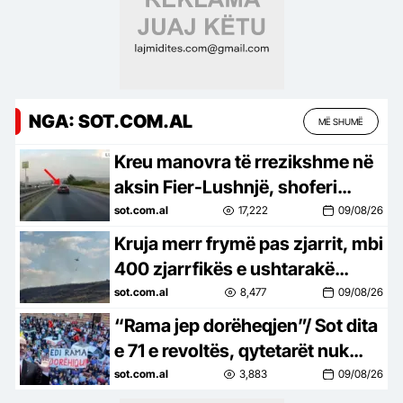
NGA: SOT.COM.AL
MË SHUMË
Kreu manovra të rrezikshme në
aksin Fier-Lushnjë, shoferi
gjobitet me 60 mijë lekë pas
sot.com.al
17,222
09/08/26
videos së publikuar në rrjet
Kruja merr frymë pas zjarrit, mbi
400 zjarrfikës e ushtarakë
mbrojtën qytetin, banorët
sot.com.al
8,477
09/08/26
kthehen në shtëpi
“Rama jep dorëheqjen”/ Sot dita
e 71 e revoltës, qytetarët nuk
heqin dorë, kërkojnë ndryshim
sot.com.al
3,883
09/08/26
të klasës politike