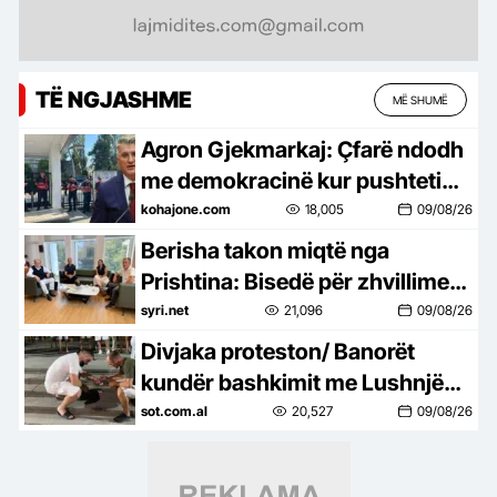
TË NGJASHME
MË SHUMË
Agron Gjekmarkaj: Çfarë ndodh
me demokracinë kur pushteti
përpiqet t’i mbyllë gojën
kohajone.com
18,005
09/08/26
medias?
Berisha takon miqtë nga
Prishtina: Bisedë për zhvillimet
politike në Shqipëri dhe Kosovë
syri.net
21,096
09/08/26
Divjaka proteston/ Banorët
kundër bashkimit me Lushnjën,
djegin teserat e PS: Mos na
sot.com.al
20,527
09/08/26
prekni identitetin!