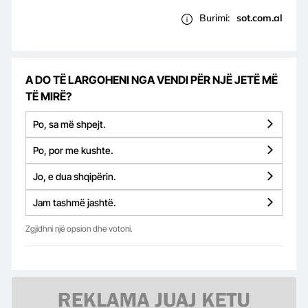
Burimi:
sot.com.al
A DO TË LARGOHENI NGA VENDI PËR NJË JETË MË
TË MIRË?
Po, sa më shpejt.
Po, por me kushte.
Jo, e dua shqipërin.
Jam tashmë jashtë.
Zgjidhni një opsion dhe votoni.