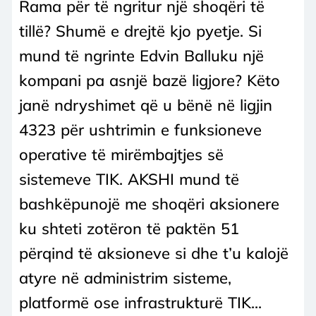
Rama për të ngritur një shoqëri të
tillë? Shumë e drejtë kjo pyetje. Si
mund të ngrinte Edvin Balluku një
kompani pa asnjë bazë ligjore? Këto
janë ndryshimet që u bënë në ligjin
4323 për ushtrimin e funksioneve
operative të mirëmbajtjes së
sistemeve TIK. AKSHI mund të
bashkëpunojë me shoqëri aksionere
ku shteti zotëron të paktën 51
përqind të aksioneve si dhe t’u kalojë
atyre në administrim sisteme,
platformë ose infrastrukturë TIK...