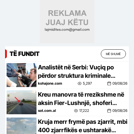
TË FUNDIT
MË SHUMË
Analistët në Serbi: Vuçiq po
përdor struktura kriminale
parapolicore për të frikësuar
kohajone.com
5,297
09/08/26
kundërshtarët
Kreu manovra të rrezikshme në
aksin Fier-Lushnjë, shoferi
gjobitet me 60 mijë lekë pas
sot.com.al
17,222
09/08/26
videos së publikuar në rrjet
Kruja merr frymë pas zjarrit, mbi
400 zjarrfikës e ushtarakë