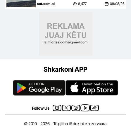
mbrojtën qytetin, banorët
sot.com.al
8,477
09/08/26
kthehen në shtëpi
Shkarkoni APP
Follow Us
© 2010 - 2026 - Të gjitha të drejtat e rezervuara.