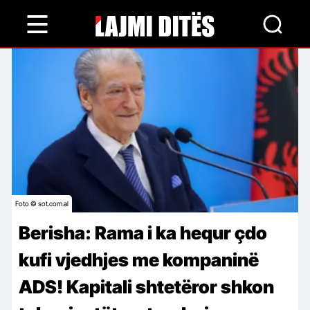
Skip
to
main
content
Foto © sot.com.al
Berisha: Rama i ka hequr çdo
kufi vjedhjes me kompaninë
ADS! Kapitali shtetëror shkon