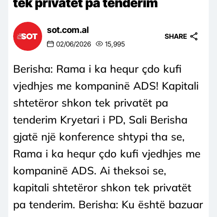
tek privatët pa tenderim
sot.com.al
SHARE
02/06/2026
15,995
Berisha: Rama i ka hequr çdo kufi
vjedhjes me kompaninë ADS! Kapitali
shtetëror shkon tek privatët pa
tenderim Kryetari i PD, Sali Berisha
gjatë një konference shtypi tha se,
Rama i ka hequr çdo kufi vjedhjes me
kompaninë ADS. Ai theksoi se,
kapitali shtetëror shkon tek privatët
pa tenderim. Berisha: Ku është bazuar