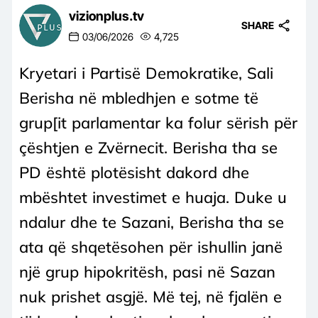
vizionplus.tv
SHARE
03/06/2026
4,725
Kryetari i Partisë Demokratike, Sali
Berisha në mbledhjen e sotme të
grup[it parlamentar ka folur sërish për
çështjen e Zvërnecit. Berisha tha se
PD është plotësisht dakord dhe
mbështet investimet e huaja. Duke u
ndalur dhe te Sazani, Berisha tha se
ata që shqetësohen për ishullin janë
një grup hipokritësh, pasi në Sazan
nuk prishet asgjë. Më tej, në fjalën e