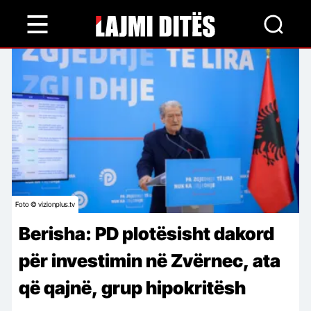
Skip
to
main
content
Foto © vizionplus.tv
Berisha: PD plotësisht dakord
për investimin në Zvërnec, ata
që qajnë, grup hipokritësh