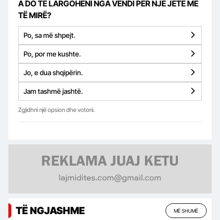
A DO TË LARGOHENI NGA VENDI PËR NJË JETË MË
TË MIRË?
Po, sa më shpejt.
Po, por me kushte.
Jo, e dua shqipërin.
Jam tashmë jashtë.
Zgjidhni një opsion dhe votoni.
TË NGJASHME
MË SHUMË