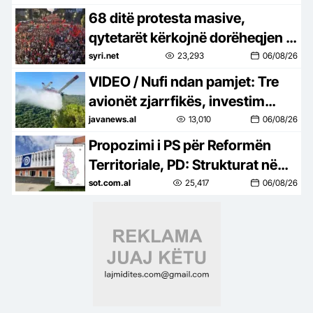
68 ditë protesta masive,
qytetarët kërkojnë dorëheqjen e
Ramës dhe hetimin e tij nga
syri.net
23,293
06/08/26
SPAK-u
VIDEO / Nufi ndan pamjet: Tre
avionët zjarrfikës, investim
strategjik për sigurinë e
javanews.al
13,010
06/08/26
Shqipërisë
Propozimi i PS për Reformën
Territoriale, PD: Strukturat në
degë të mblidhen urgjentisht
sot.com.al
25,417
06/08/26
brenda javës