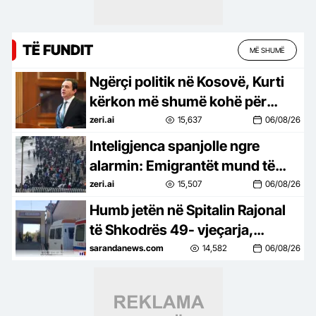
TË FUNDIT
MË SHUMË
Ngërçi politik në Kosovë, Kurti
kërkon më shumë kohë për
marrëveshje! Shtyhet seanca e
zeri.ai
15,637
06/08/26
Kuvendit
Inteligjenca spanjolle ngre
alarmin: Emigrantët mund të
tentojnë të hyjnë sërish në
zeri.ai
15,507
06/08/26
Ceuta më 15 gusht
Humb jetën në Spitalin Rajonal
të Shkodrës 49- vjeçarja,
konsumoi një sasi të madhe
sarandanews.com
14,582
06/08/26
ilaçesh në banesë