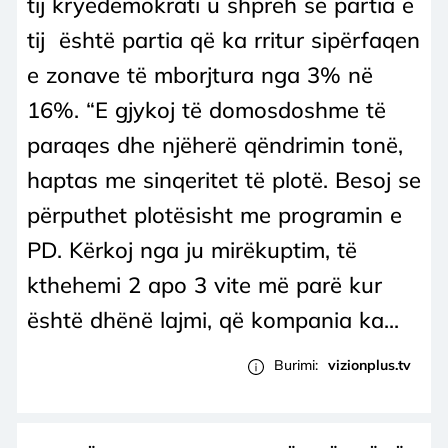
tij kryedemokrati u shpreh se partia e
tij është partia që ka rritur sipërfaqen
e zonave të mborjtura nga 3% në
16%. “E gjykoj të domosdoshme të
paraqes dhe njëherë qëndrimin tonë,
haptas me sinqeritet të plotë. Besoj se
përputhet plotësisht me programin e
PD. Kërkoj nga ju mirëkuptim, të
kthehemi 2 apo 3 vite më parë kur
është dhënë lajmi, që kompania ka...
Burimi:
vizionplus.tv