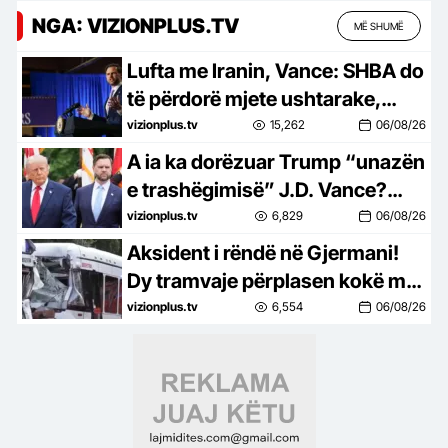
NGA: VIZIONPLUS.TV
MË SHUMË
Lufta me Iranin, Vance: SHBA do
të përdorë mjete ushtarake,
ekonomike dhe diplomatike për
vizionplus.tv
15,262
06/08/26
t’i dhënë fund
A ia ka dorëzuar Trump “unazën
e trashëgimisë” J.D. Vance?
Washington Post zbulon lëvizjet
vizionplus.tv
6,829
06/08/26
për garën e vitit 2028
Aksident i rëndë në Gjermani!
Dy tramvaje përplasen kokë më
kokë, 25 të plagosur
vizionplus.tv
6,554
06/08/26