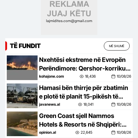
TË FUNDIT
MË SHUMË
Nxehtësi ekstreme në Evropën
Perëndimore: Qershor-korriku
më i nxehtë në histori
kohajone.com
18,436
10/08/26
Hamasi bën thirrje për zbatimin
e plotë të planit 15-pikësh të
Trumpit –
javanews.al
18,041
10/08/26
Green Coast sjell Nammos
Hotels & Resorts në Shqipëri:
Destinacion i ri lifestyle
opinion.al
22,645
10/08/26