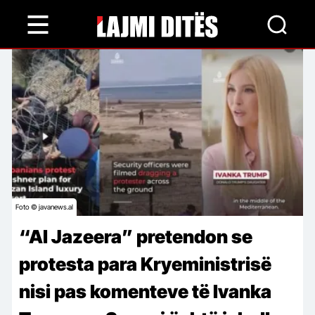
Skip
to
main
content
Foto © javanews.al
“Al Jazeera” pretendon se
protesta para Kryeministrisë
nisi pas komenteve të Ivanka