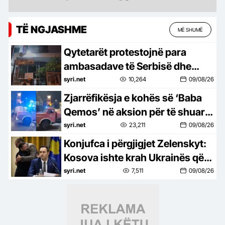
TË NGJASHME
MË SHUMË
Qytetarët protestojnë para
ambasadave të Serbisë dhe
Ukrainës: ‘Dardania e lirë’, thirrje
syri.net
10,264
09/08/26
për UÇK-në
Zjarrëfikësja e kohës së ‘Baba
Qemos’ në aksion për të shuar
zjarrin/ Berisha nxjerr VIDEO-n:
syri.net
23,211
09/08/26
Flet vetë!
Konjufca i përgjigjet Zelenskyt:
Kosova ishte krah Ukrainës që
në ditën e parë, Serbia jo
syri.net
7,511
09/08/26