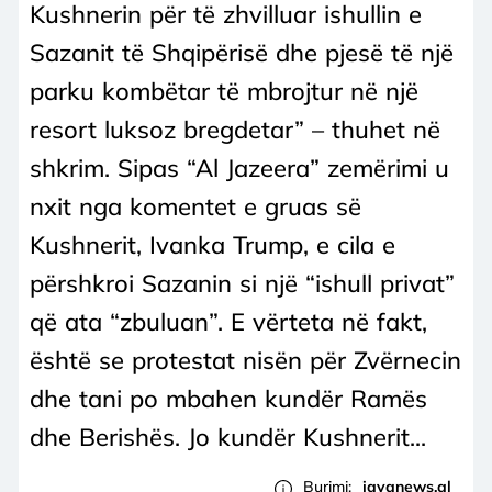
Kushnerin për të zhvilluar ishullin e
Sazanit të Shqipërisë dhe pjesë të një
parku kombëtar të mbrojtur në një
resort luksoz bregdetar” – thuhet në
shkrim. Sipas “Al Jazeera” zemërimi u
nxit nga komentet e gruas së
Kushnerit, Ivanka Trump, e cila e
përshkroi Sazanin si një “ishull privat”
që ata “zbuluan”. E vërteta në fakt,
është se protestat nisën për Zvërnecin
dhe tani po mbahen kundër Ramës
dhe Berishës. Jo kundër Kushnerit...
Burimi:
javanews.al