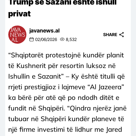
Trump se Sazani është ishull
privat
javanews.al
SHARE
02/06/2026
8,532
“Shqiptarët protestojnë kundër planit
të Kushnerit për resortin luksoz në
Ishullin e Sazanit” – Ky është titulli që
rrjeti prestigjioz i lajmeve “Al Jazeera”
ka bërë për atë që po ndodh ditët e
fundit në Shqipëri. “Qindra njerëz janë
tubuar në Shqipëri kundër planeve të
një firme investimi të lidhur me Jared