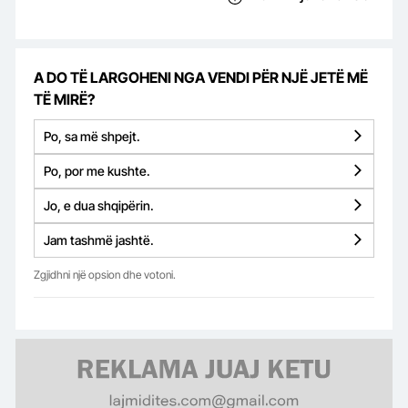
A DO TË LARGOHENI NGA VENDI PËR NJË JETË MË
TË MIRË?
Po, sa më shpejt.
Po, por me kushte.
Jo, e dua shqipërin.
Jam tashmë jashtë.
Zgjidhni një opsion dhe votoni.