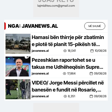
NGA: JAVANEWS.AL
MË SHUMË
Hamasi bën thirrje për zbatimin
e plotë të planit 15-pikësh të
Trumpit –
javanews.al
18,041
10/08/26
Pezeshkian raportohet se u
takua me Udhëheqësin Suprem
Khamenei: Do të publikojmë
javanews.al
17,864
09/08/26
edhe pamje –
VIDEO/ Jorge Messi përcillet në
banesën e fundit në Rosario,
ceremonia familjare! Leo i dha
javanews.al
8,351
09/08/26
lamtumirën babait me zemër të
thyer (FOTO)