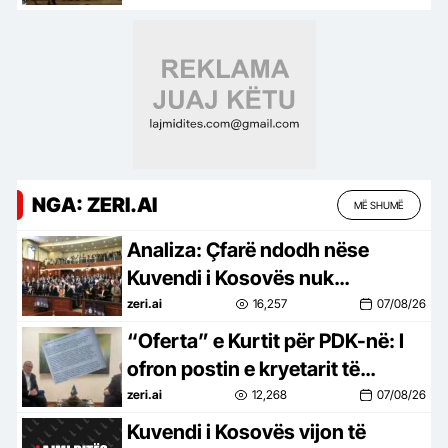
NGA: ZERI.AI
MË SHUMË
Analiza: Çfarë ndodh nëse
Kuvendi i Kosovës nuk
konstituohet deri në mesnatë?
zeri.ai
16,257
07/08/26
“Oferta” e Kurtit për PDK-në: I
ofron postin e kryetarit të
Kuvendit, kërkon mbështetje
zeri.ai
12,268
07/08/26
për Presidentin (LETRA)
Kuvendi i Kosovës vijon të