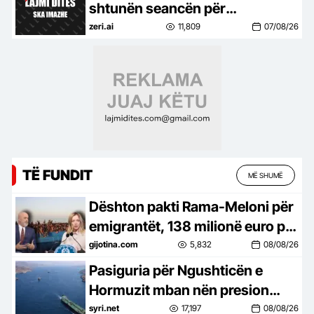
shtunën seancën për
konstituimin
zeri.ai
11,809
07/08/26
TË FUNDIT
MË SHUMË
Dështon pakti Rama-Meloni për
emigrantët, 138 milionë euro për
një qendër bosh
gijotina.com
5,832
08/08/26
Pasiguria për Ngushticën e
Hormuzit mban nën presion
tregjet
syri.net
17,197
08/08/26