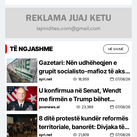
TË NGJASHME
MË SHUMË
Gazetari: Nën udhëheqjen e
grupit socialisto-mafioz të aksit
Rrogozhinë-Peqin-Elbasan,
syri.net
18,959
07/08/26
Kavaja po pushtohet
U konfirmua në Senat, Wendt
me firmën e Trump bëhet
zyrtarisht ambasador në
javanews.al
23,369
07/08/26
Shqipëri
8 ditë protestë kundër reformës
territoriale, banorët: Divjaka të
mbetet bashki, nisin peticionin
syri.net
21,809
07/08/26