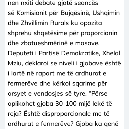
nen nxiti debate gjatë seancës
së Komisionit për Bujqësinë, Ushqimin
dhe Zhvillimin Rurals ku opozita
shprehu shqetësime për proporcionin
dhe zbatueshmërinë e masave.
Deputeti i Partisë Demokratike, Xhelal
Mziu, deklaroi se niveli i gjobave është
i lartë në raport me të ardhurat e
fermerëve dhe kërkoi sqarime për
arsyet e vendosjes së tyre. “Përse
aplikohet gjoba 30-100 mijë lekë të
reja? Është disproporcionale me të
ardhurat e fermerëve? Gjoba ka qenë