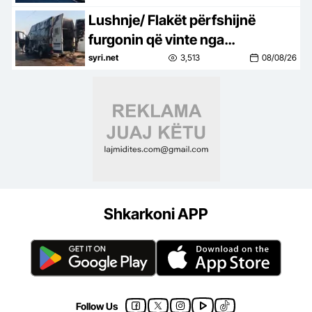
Lushnje/ Flakët përfshijnë
furgonin që vinte nga
Maqedonia e Veriut, shkak
syri.net
3,513
08/08/26
ishte…
Shkarkoni APP
Follow Us