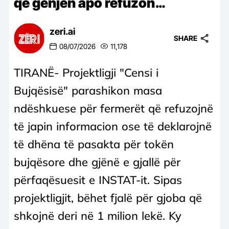
që gënjen apo refuzon…
zeri.ai
SHARE
08/07/2026
11,178
TIRANË- Projektligji "Censi i
Bujqësisë" parashikon masa
ndëshkuese për fermerët që refuzojnë
të japin informacion ose të deklarojnë
të dhëna të pasakta për tokën
bujqësore dhe gjënë e gjallë për
përfaqësuesit e INSTAT-it. Sipas
projektligjit, bëhet fjalë për gjoba që
shkojnë deri në 1 milion lekë. Ky