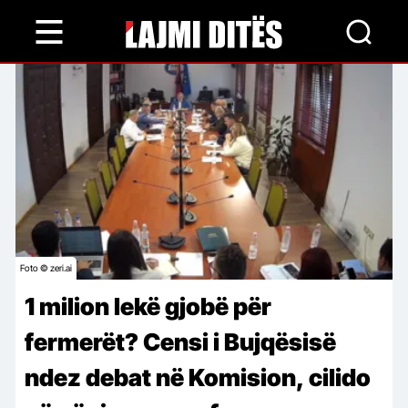
Skip
to
main
content
Foto © zeri.ai
1 milion lekë gjobë për
fermerët? Censi i Bujqësisë
ndez debat në Komision, cilido