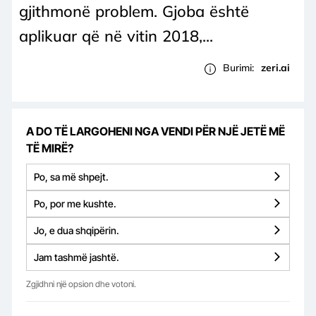
gjithmonë problem. Gjoba është
aplikuar që në vitin 2018,...
Burimi:
zeri.ai
A DO TË LARGOHENI NGA VENDI PËR NJË JETË MË
TË MIRË?
Po, sa më shpejt.
Po, por me kushte.
Jo, e dua shqipërin.
Jam tashmë jashtë.
Zgjidhni një opsion dhe votoni.