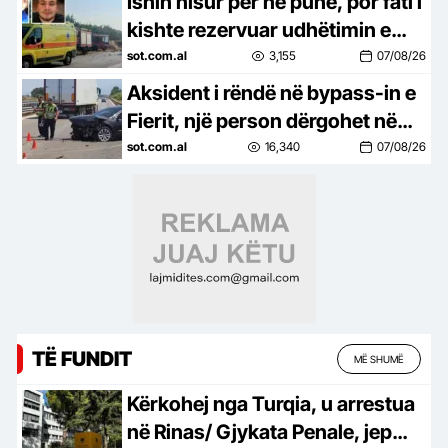
Ishin nisur për në punë, por fati i
kishte rezervuar udhëtimin e
fundit/ Nënë e bir, humbën jetën
sot.com.al
3,155
07/08/26
në aksident (FOTO)
Aksident i rëndë në bypass-in e
Fierit, një person dërgohet në
spital
sot.com.al
16,340
07/08/26
TË FUNDIT
MË SHUMË
Kërkohej nga Turqia, u arrestua
në Rinas/ Gjykata Penale, jep