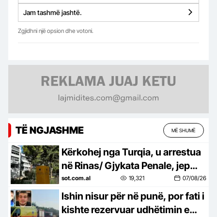
Jam tashmë jashtë.
Zgjidhni një opsion dhe votoni.
TË NGJASHME
MË SHUMË
Kërkohej nga Turqia, u arrestua
në Rinas/ Gjykata Penale, jep
vendimin për 32-vjeçaren turke
sot.com.al
19,321
07/08/26
Ishin nisur për në punë, por fati i
kishte rezervuar udhëtimin e