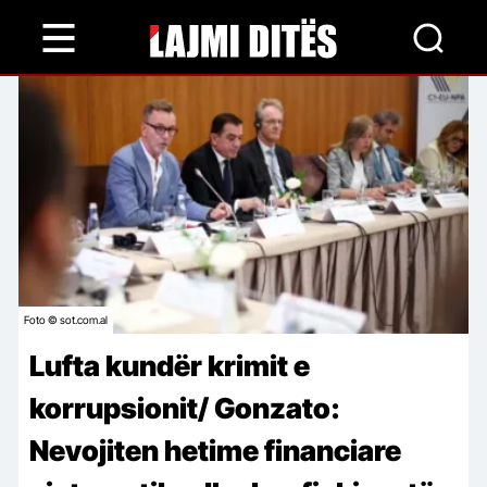
Skip
to
main
content
Foto © sot.com.al
Lufta kundër krimit e
korrupsionit/ Gonzato:
Nevojiten hetime financiare