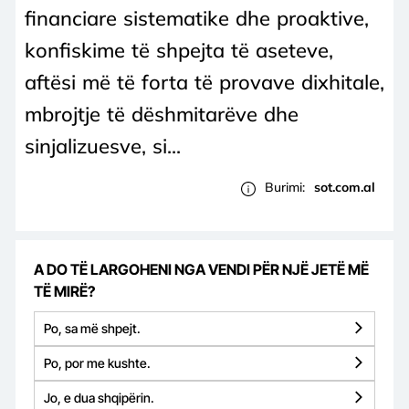
financiare sistematike dhe proaktive,
konfiskime të shpejta të aseteve,
aftësi më të forta të provave dixhitale,
mbrojtje të dëshmitarëve dhe
sinjalizuesve, si...
Burimi:
sot.com.al
A DO TË LARGOHENI NGA VENDI PËR NJË JETË MË
TË MIRË?
Po, sa më shpejt.
Po, por me kushte.
Jo, e dua shqipërin.