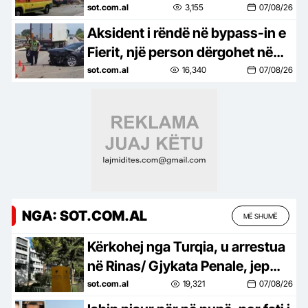
fundit/ Nënë e bir, humbën jetën
sot.com.al
3,155
07/08/26
në aksident (FOTO)
Aksident i rëndë në bypass-in e
Fierit, një person dërgohet në
spital
sot.com.al
16,340
07/08/26
NGA: SOT.COM.AL
MË SHUMË
Kërkohej nga Turqia, u arrestua
në Rinas/ Gjykata Penale, jep
vendimin për 32-vjeçaren turke
sot.com.al
19,321
07/08/26