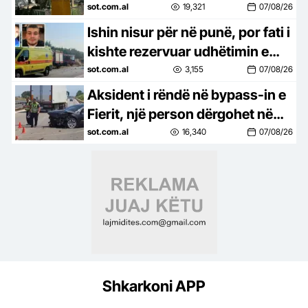
vendimin për 32-vjeçaren turke
sot.com.al
19,321
07/08/26
Ishin nisur për në punë, por fati i
kishte rezervuar udhëtimin e
fundit/ Nënë e bir, humbën jetën
sot.com.al
3,155
07/08/26
në aksident (FOTO)
Aksident i rëndë në bypass-in e
Fierit, një person dërgohet në
spital
sot.com.al
16,340
07/08/26
Shkarkoni APP